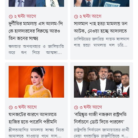
মেট্রোপলিটন ম্যাজিস্ট্রেট
ও বিচারপতি ফাতেমা আনোয়ারের
সেফাতুল্লাহর আদালত নতুন এ দিন
সমন্বয়ে গঠিত হাইকোর্ট বেঞ্চ এই
২ ঘন্টা আগে
২ ঘন্টা আগে
ধার্য করেন। এ নিয়ে ৯৭ বারের
রুল জারি করেন।আগামী চার
দুর্নীতির মামলায় এস আলম-পি
সালমান শাহ হত্যা মামলায় ডন
মতো প্রতিবেদন...
সপ্তাহের মধ্যে স্বরাষ্ট্র সচিব,...
কে হালদারদের বিরুদ্ধে আরও
আটক, নেওয়া হচ্ছে আদালতে
তিন জনের সাক্ষ্য
ঢালিউডের জনপ্রিয় নায়ক সালমান
শাহ হত্যা মামলায় খল চরিত্রের
ক্ষমতার অপব্যবহার ও জালিয়াতি
অভিনয়শিল্পী ডন হককে আটক
করে ঋণ নিয়ে আত্মসাতের
করেছে আইনশৃঙ্খলা বাহিনী।
অভিযোগে প্রশান্ত কুমার (পি কে)
রবিবার (৯ আগস্ট) হযরত
হালদার, এস আলম গ্রুপের
শাহজালাল আন্তর্জাতিক বিমানবন্দর
চেয়ারম্যান মোহাম্মদ সাইফুল
থেকে তাকে আটক করা হয়। পরে
আলমসহ ১৩ জনের বিরুদ্ধে দুদকের
তাকে সিআইডির কাছে হস্তান্তর করা
দায়ের করা মামলায় আরও তিনজন
হয়েছে। কিছুক্ষণের মধ্যে তাকে
সাক্ষ্য দিয়েছেন।রবিবার (৯ আগস্ট)
আদালতে তোলা হবে জানা গেছে।
ঢাকার বিশেষ জজ আদালত-৫ এর
বিমানবন্দর থানাপুলিশ সূত্রে জানা
বিচারক মোহাম্মদ আব্দুল্লাহ আল
৩ ঘন্টা আগে
৩ ঘন্টা আগে
যায়, বিমানবন্দর এলাকা থেকে...
মামুনের আদালতে তারা সাক্ষ্য
যানজটের কারণে আদালতে
'বহিষ্কৃত গাজী নজরুল রাষ্ট্রপতি
দেন।সাক্ষীরা হলেন- আভিভা...
হাজির হতে পারেনি পরীমনি
নির্বাচনে ভোট দিতে পারবেন'
শ্লীলতাহানির মামলায় সাক্ষ্য দিতে
রাষ্ট্রপতি নির্বাচনে জামায়াতের প্রার্থী
আদালতে যাওয়ার পথে যানজটে
দেয়া গণতান্ত্রিক রাজনীতিতে নতুন