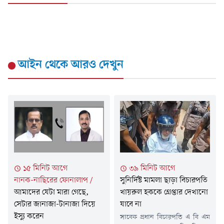
আইন
থেকে আরও দেখুন
১৫ মিনিট আগে
৩৯ মিনিট আগে
নানক-নাছিরের ফোনালাপ
/
সুনির্দিষ্ট মামলা ছাড়া বিচারপতি
আমাদের যেটা মারা গেছে,
খায়রুল হককে গ্রেপ্তার দেখানো
সেটার জানাজা-টানাজা দিয়ে
যাবে না
ইস্যু করেন
সাবেক প্রধান বিচারপতি এ বি এম