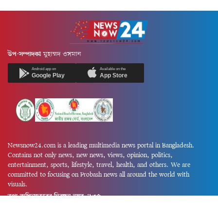
উপ-সম্পাদকঃ
মুহাম্মদ ওসমান
Android app on
Available on the
Google Play
App Store
Newsnow24.com is a leading multimedia news portal in Bangladesh.
Contains not only news, new news, views, opinion, politics,
entertainment, sports, lifestyle, travel, health, and others. We are
committed to focusing on Probash news all around the world with
visuals.
তথ্য অধিদফতরের নিবন্ধন নম্বর :১৩৫
Dhaka Office:
House-55, Road-08, Block-D, Niketon, Gulshan-1,