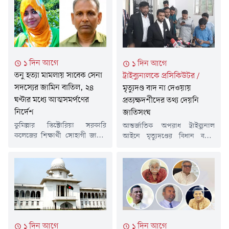
১ দিন আগে
১ দিন আগে
তনু হত্যা মামলায় সাবেক সেনা
ট্রাইব্যুনালকে প্রসিকিউটর
/
সদস্যের জামিন বাতিল, ২৪
মৃত্যুদণ্ড বাদ না দেওয়ায়
ঘণ্টার মধ্যে আত্মসমর্পণের
প্রত্যক্ষদর্শীদের তথ্য দেয়নি
নির্দেশ
জাতিসংঘ
কুমিল্লার ভিক্টোরিয়া সরকারি
আন্তর্জাতিক অপরাধ ট্রাইব্যুনাল
কলেজের শিক্ষার্থী সোহাগী জাহান
আইনে মৃত্যুদণ্ডের বিধান বহাল
তনু হত্যা মামলায় অবসরপ্রাপ্ত
থাকায় জাতিসংঘ তাদের 'ফ্যাক্ট-
সেনাসদস্য হাফিজুর রহমানের
ফাইন্ডিং' প্রতিবেদনে ব্যবহৃত
জামিন বাতিল করেছেন আদালত।
প্রত্যক্ষদর্শীদের তথ্য সরবরাহ
একই সঙ্গে তাকে ২৪ ঘণ্টার মধ্যে
করেনি বলে জানিয়েছেন
আত্মসমর্পণের নির্দেশ দেওয়া
প্রসিকিউটর গাজী মোনাওয়ার
হয়েছে।বৃহস্পতিবার (৬ আগস্ট)
হুসাইন তামীম।বৃহস্পতিবার (৬
বিষয়টি নিশ্চিত করেন অ্যাটর্নি
আগস্ট) আন্তর্জাতিক অপরাধ
জেনারেল মো. রুহুল কুদ্দুস কাজল।
ট্রাইব্যুনাল-২-এ একটি মামলার
১ দিন আগে
১ দিন আগে
এর আগে গত ২ আগস্ট হাইকোর্টের
শুনানিতে এ তথ্য জানিয়েছেন