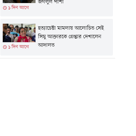
জগলুল পাশা
১ দিন আগে
হত্যাচেষ্টা মামলায় আলোচিত সেই
সিমু আক্তারকে গ্রেপ্তার দেখালেন
আদালত
১ দিন আগে