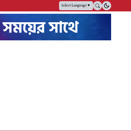
Select Language
▼