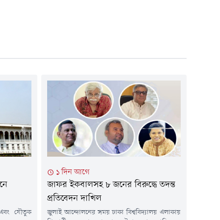
১ দিন আগে
য়নে
জাফর ইকবালসহ ৮ জনের বিরুদ্ধে তদন্ত
প্রতিবেদন দাখিল
এবং যৌতুক
জুলাই আন্দোলনের সময় ঢাকা বিশ্ববিদ্যালয় এলাকায়