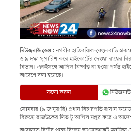
নিউজনাউ ডেস্ক:
নগরীর হাতিরঝিল-বেগুনবাড়ি প্রকল্প
ও ৯ দফা সুপারিশ করে হাইকোর্টের দেওয়া রায়ের 
বিভাগ। একইসঙ্গে আপিল নিষ্পত্তি না হওয়া পর্যন্ত হাই
আদেশে বলা হয়েছে।
ফলো করুন
নিউজনাউ
সোমবার (৯ জানুয়ারি) প্রধান বিচারপতি হাসান ফয়েজ 
বিরুদ্ধে রাজউকের লিভ টু আপিল মঞ্জুর করে এ আদে
আদালতে রিটের পক্ষে ছিলেন অ্যাডভোকেট মনজিল মো