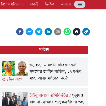
বিশেষ প্রতিবেদন
চাকরি
ভিডিও
অন্যান্য
সর্বশেষ
তনু হত্যা মামলায় সাবেক সেনা
সদস্যের জামিন বাতিল, ২৪ ঘণ্টার
মধ্যে আত্মসমর্পণের নির্দেশ
১ দিন আগে
ট্রাইব্যুনালকে প্রসিকিউটর
/
মৃত্যুদণ্ড
বাদ না দেওয়ায় প্রত্যক্ষদর্শীদের তথ্য