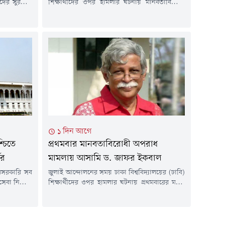
ের সুরক্ষায়
শিক্ষার্থীদের ওপর হামলার ঘটনায় মানবতাবিরোধী
ন' প্রণয়নের
অপরাধের অভিযোগে ড. মুহম্মদ জাফর ইকবাল,
রে দিয়েছেন
সাবেক উপাচার্য অধ্যাপক এ এস এম মাকসুদ
ল-জলিল ও
কামালসহ আটজনের বিরুদ্ধে তদন্ত প্রতিবেদন জমা
ন্বয়ে গঠিত
দিয়েছে তদন্ত সংস্থা।বৃহস্পতিবার (৬ আগস্ট)
ুনানি শেষে এ
আন্তর্জাতিক অপরাধ ট্রাইব্যুনালের প্রসিকিউশন
ান রাইটস
কার্যালয়ে এই তদন্ত প্রতিবেদন জমা দেওয়া হয়।
প্রসিকিউটর গাজী এম এইচ...
১ দিন আগে
্চিতে
প্রথমবার মানবতাবিরোধী অপরাধ
ের
মামলায় আসামি ড. জাফর ইকবাল
বেসরকারি সব
জুলাই আন্দোলনের সময় ঢাকা বিশ্ববিদ্যালয়ের (ঢাবি)
সেবা নিশ্চিত
শিক্ষার্থীদের ওপর হামলার ঘটনায় প্রথমবারের মতো
 হাইকোর্ট। এ
মানবতাবিরোধী অপরাধের মামলায় আসামি হয়েছেন
সচিবকে নির্দেশ
অধ্যাপক ড. জাফর ইকবাল। একইসাথে এ ঘটনায়
শুনানি নিয়ে
ঢাবির সাবেক উপাচার্য অধ্যাপক এ এস এম মাকসুদ
িচারপতি মো.
কামাল, সাবেক বিচারপতি এ বি এম নিজামুল হক