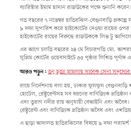
ব্যারিস্টার ইমাম হাসান রাজউকের পক্ষে শুনানি করেন
গত বছরের ৭ নভেম্বর হাতিরঝিল-বেগুনবাড়ি প্রকল্পে 
৯ দফা সুপারিশ করে হাইকোর্টের দেওয়া রায়ের ওপর 
হাইকোর্টের রায়ের বিরুদ্ধে রাজউককে লিভ টু আপিল
এর আগে চলতি বছরের ২৪ মে বিচারপতি মো. আশরাফ
সুপ্রিম কোর্টের ওয়েবসাইটে ৫৫ পৃষ্ঠার লিখিত পূর্ণাঙ্গ
আরও পড়ুন:
তনু হত্যা মামলায় সাবেক সেনা সদস্যের 
রায়ে নির্দেশনায় বলা হয়, ঢাকার ফুসফুস বেগুনবাড়
হোটেল, রেস্টুরেন্টসহ সব ধরনের বাণিজ্যিক প্রতিষ্ঠ
এবং তুরাগ নদীর রায় অনুযায়ী বেআইনি এবং অবৈধ। 
রেস্টুরেন্ট এবং বাণিজ্যিক প্রতিষ্ঠান অবৈধ এবং এখত
এ ছাড়া আদালত হাতিরঝিলের বিষয়ে ৯ দফা পরামর্শ