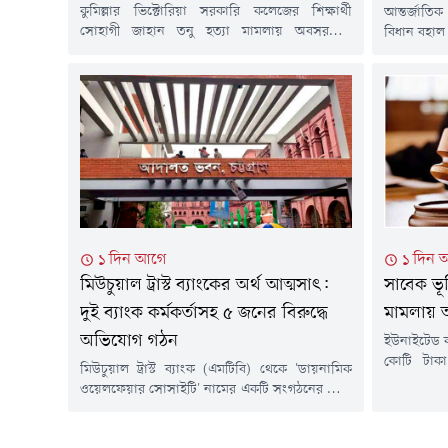
কুমিল্লার ভিক্টোরিয়া সরকারি কলেজের শিক্ষার্থী
আন্তর্জাতিক
সোহাগী জাহান তনু হত্যা মামলায় অবসরপ্রাপ্ত
বিধান বহাল 
সেনাসদস্য হাফিজুর রহমানের জামিন বাতিল
প্রতিবেদনে 
করেছেন আদালত। একই সঙ্গে তাকে ২৪ ঘণ্টার মধ্যে
করেনি বল
আত্মসমর্পণের নির্দেশ দেওয়া হয়েছে।বৃহস্পতিবার (৬
মোনাওয়ার হ
আগস্ট) বিষয়টি নিশ্চিত করেন অ্যাটর্নি জেনারেল মো.
আন্তর্জাতি
রুহুল কুদ্দুস কাজল।এর আগে গত ২ আগস্ট হাইকোর্টের
শুনানিতে এ 
বিচারপতি জাকির আহমেদ ও বিচারপতি সাথীকা...
আজ জুলাই
মানবতাবির
(কার্যক্রম ন
১ দিন 
১ দিন আগে
সাবেক ভূ
মিউচুয়াল ট্রাস্ট ব্যাংকের অর্থ আত্মসাৎ:
মামলায় আ
দুই ব্যাংক কর্মকর্তাসহ ৫ জনের বিরুদ্ধে
অভিযোগ গঠন
ইউনাইটেড ক
কোটি টাকা
মিউচুয়াল ট্রাস্ট ব্যাংক (এমটিবি) থেকে 'ডায়নামিক
পাচারের অভ
ওয়েলফেয়ার সোসাইটি' নামের একটি সংগঠনের নামে
সাইফুজ্জা
দুই কোটি টাকা ঋণ নিয়ে তার একাংশ আত্মসাতের
বিরুদ্ধে চট
অভিযোগে দায়ের করা মামলায় আদালত পাঁচ
২ জন সাক্ষীর