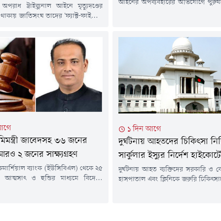
আইনের অপব্যবহারের অভিযোগে পুরুষদ
 অপরাধ ট্রাইব্যুনাল আইনে মৃত্যুদণ্ডের
'পুরুষ নির্যাতন দমন ও প্রতিরোধ আই
থাকায় জাতিসংঘ তাদের 'ফ্যাক্ট-ফাইন্ডিং'
নির্দেশনা চেয়ে করা রিট খারিজ ক
ব্যবহৃত প্রত্যক্ষদর্শীদের তথ্য সরবরাহ
হাইকোর্ট। বিচারপতি রাজিক-আ
ে জানিয়েছেন প্রসিকিউটর গাজী
বিচারপতি দেবাশীষ রায় চৌধুরীর সম
ুসাইন তামীম।বৃহস্পতিবার (৬ আগস্ট)
হাইকোর্ট বেঞ্চ বৃহস্পতিবার (৬ আগস্ট) শ
ক অপরাধ ট্রাইব্যুনাল-২-এ একটি মামলার
আদেশ দেন।বাটারফ্লাই হিউম্য
তথ্য জানিয়েছেন তিনি।ট্রাইব্যুনাল-২-এ
ফাউন্ডেশনের...
 গণ-অভ্যুত্থানের সময় সংঘটিত
োধী অপরাধের ঘটনায় আওয়ামী লীগের
িষিদ্ধ) সাধারণ সম্পাদক...
আগে
১ দিন আগে
মিমন্ত্রী জাবেদসহ ৩৬ জনের
দুর্ঘটনায় আহতদের চিকিৎসা নিশ
রও ২ জনের সাক্ষ্যগ্রহণ
সার্কুলার ইস্যুর নির্দেশ হাইকোর্ট
মার্শিয়াল ব্যাংক (ইউসিবিএল) থেকে ২৫
দুর্ঘটনায় আহত ব্যক্তিদের সরকারি ও 
 আত্মসাৎ ও হুন্ডির মাধ্যমে বিদেশে
হাসপাতাল এবং ক্লিনিকে জরুরি চিকিৎসা
িযোগে করা মামলায় সাবেক ভূমিমন্ত্রী
করতে সার্কুলার জারির নির্দেশ দিয়েছেন
মান চৌধুরী জাবেদসহ ৩৬ জন আসামির
বিষয়ে প্রয়োজনীয় ব্যবস্থা নিতে স্বাস্থ্য 
্টগ্রাম বিভাগীয় বিশেষ জজ আদালতে আরও
দেওয়া হয়েছে।এ সংক্রান্ত বিষয়ে 
 সাক্ষ্যগ্রহণ সম্পন্ন হয়েছে।বৃহস্পতিবার
বৃহস্পতিবার (৬ আগস্ট) হাইকোর্টের ব