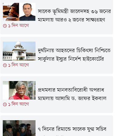
সাবেক ভূমিমন্ত্রী জাবেদসহ ৩৬ জনের
মামলায় আরও ২ জনের সাক্ষ্যগ্রহণ
১ দিন আগে
দুর্ঘটনায় আহতদের চিকিৎসা নিশ্চিতে
সার্কুলার ইস্যুর নির্দেশ হাইকোর্টের
১ দিন আগে
প্রথমবার মানবতাবিরোধী অপরাধ
মামলায় আসামি ড. জাফর ইকবাল
১ দিন আগে
৭ দিনের রিমান্ডে সাবেক যুগ্ম সচিব