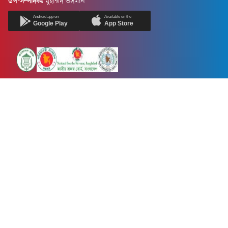
উপ-সম্পাদকঃ
মুহাম্মদ ওসমান
Android app on
Available on the
Google Play
App Store
Newsnow24.com is a leading multimedia news portal in Bangladesh.
Contains not only news, new news, views, opinion, politics,
entertainment, sports, lifestyle, travel, health, and others. We are
committed to focusing on Probash news all around the world with
visuals.
তথ্য অধিদফতরের নিবন্ধন নম্বর :১৩৫
Dhaka Office:
House-55, Road-08, Block-D, Niketon, Gulshan-1,
Dhaka-1212.
Phone:
+880 1856 195 622
(WhatsApp)
Phone:
+880 1869 913 486
Chittagong office:
House-85/A, Road-7, 5th Floor, O.R.Nizam Road
R/A, 15 No. Bagmoniram,Panchlaish, Chattogram 4000.