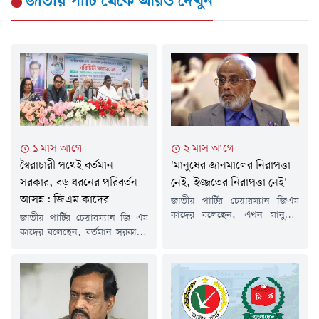
জাতীয় পার্টি
থেকে আরও দেখুন
১ মাস আগে
২ মাস আগে
স্বৈরাচারী পথেই বর্তমান
'মানুষের জানমালের নিরাপত্তা
সরকার, বড় ধরনের পরিবর্তন
নেই, ইজ্জতের নিরাপত্তা নেই'
আসন্ন: জিএম কাদের
জাতীয় পার্টির চেয়ারম্যান জিএম
কাদের বলেছেন, এখন মানুষের
জাতীয় পার্টির চেয়ারম্যান জি এম
জানমালের নিরাপত্তা নেই, ইজ্জতের
কাদের বলেছেন, বর্তমান সরকারও
নিরাপত্তা নেই। সামনের দিকে
পূর্ববর্তী স্বৈরাচারী ও ফ্যাসিবাদী
পরিস্থিতি আরও খারাপ হতে পারে।
সরকারের পথ অনুসরণ করছে।
এই পরিস্থিতিতে জাতীয় পার্টির প্রতি
তিনি বলেছেন, দেশে রাজনৈতিক
মানুষের আগ্রহ বাড়ছে।সম্প্রতি
অসহিষ্ণুতা, দমন-পীড়ন এবং
গণমাধ্যমকে দেওয়া এক বিশেষ
বৈষম্য আরও তীব্র হয়েছে। তিনি
সাক্ষাৎকারে এসব কথা বলেন
হুঁশিয়ারি উচ্চারণ করে বলেন,