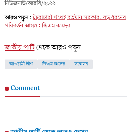
নিউজনাউ/আরবি/২০২২
আরও পড়ুন:
স্বৈরাচারী পথেই বর্তমান সরকার, বড় ধরনের
পরিবর্তন আসন্ন: জিএম কাদের
জাতীয় পার্টি
থেকে আরও পড়ুন
আওয়ামী লীগ
জিএম কাদের
সম্মেলন
Comment