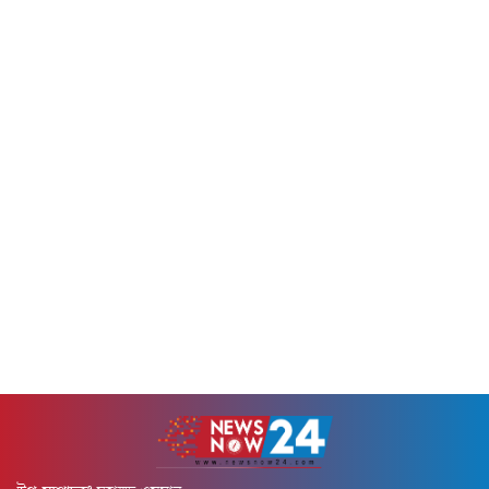
মানবজাতির জন্য এক অনন্য
ভালো আছেন ইত্যাদি।রবিবার (১৯
তাৎপর্য বহন করে। তার প্রচারিত
এপ্রিল) এক টকশোতে এসব...
অহিংসা, মৈত্রী, সহনশীলতা ও
করুণার বাণী...