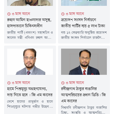
তিনি।জাতীয় পার্টির বর্ধিত সভায়
সরকার যদি দ্রুত অন্তর্ভুক্তিমূলক
দেওয়া বক্তব্যের ব্যাখ্যা দিয়েছেন
রাজনীতি ও প্রাতিষ্ঠানিক অধিকার
৩ মাস আগে
৩ মাস আগে
দলের চেয়ারম্যান জিএম কাদের।
নিশ্চিত করতে ব্যর্থ হয়, তবে দেশে
তিনি...
রুহুল আমিন হাওলাদার অসুস্থ,
ত্রয়োদশ সংসদ নির্বাচনে
বড় ধরনের রাজনৈতিক...
হাসপাতালে চিকিৎসাধীন
জাতীয় পার্টির ব্যয় ৫ লাখ টাকা
জাতীয় পার্টি (একাংশ) মহাসচিব ও
গত ১২ ফেব্রুয়ারি অনুষ্ঠিত ত্রয়োদশ
সাবেক মন্ত্রী এবিএম রুহুল আমিন
জাতীয় সংসদ নির্বাচনে রাজনৈতিক
হাওলাদার অসুস্থ হয়ে হাসপাতালে
দল হিসেবে ৫ লাখ ৫ হাজার টাকা
ভর্তি হয়েছেন। রাজধানীর
ব্যয় করেছে জাতীয় পার্টি (জাপা)।
ইউনাইটেড হাসপাতালের করোনারি
বুধবার (১৩ মে) দলটির পক্ষ থেকে
কেয়ার ইউনিটে (সিসিইউ) তার
নির্বাচন কমিশনে (ইসি) এই
চিকিৎসা চলছে।বৃহস্পতিবার (২১
নির্বাচনী ব্যয়ের হিসাব জমা দেওয়া
মে) দলের দফতর সম্পাদক এম এ
হয়। দলের চেয়ারম্যান গোলাম
রাজ্জাক খান এক প্রেস বিজ্ঞপ্তিতে এ
মোহাম্মদ কাদেরের পক্ষে এই হিসাব
তথ্য জানান।প্রেস বিজ্ঞপ্তিতে বলা
জমা দেন দলটির অতিরিক্ত
৩ মাস আগে
৩ মাস আগে
হয়, রুহুল আমিন হাওলাদার গত
মহাসচিব রেজাউল...
হামে শিশুমৃত্যু অগ্রহণযোগ্য,
রবীন্দ্রনাথ ঠাকুর বাঙালির
মঙ্গলবার অসুস্থতা...
দায় নিতে হবে : জি এম কাদের
আত্মপরিচয়ের প্রধান ভিত্তি: জি
এম কাদের
দেশে হামের প্রাদুর্ভাব ও হামে
শিশুমৃত্যুর ঘটনায় গভীর উদ্বেগ ও
বিশ্বকবি রবীন্দ্রনাথ ঠাকুর বাঙালির
ক্ষোভ প্রকাশ করেছেন জাতীয়
চিন্তা, সংস্কৃতি ও আত্মপরিচয়ের