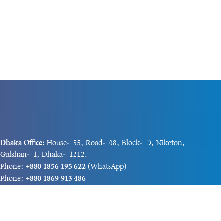
Dhaka Office:
House-55, Road-08, Block-D, Niketon,
Gulshan-1, Dhaka-1212.
Phone:
+880 1856 195 622
(WhatsApp)
Phone:
+880 1869 913 486
Chittagong office:
House-85/A, Road-7, 5th Floor,
O.R.Nizam Road R/A, 15 No. Bagmoniram,Panchlaish,
Chattogram 4000.