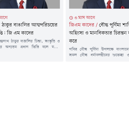
 আগে
৩ মাস আগে
নাথ ঠাকুর বাঙালির আত্মপরিচয়ের
জিএম কাদের
/
বৌদ্ধ পূর্ণিমা শান্
ত্তি: জি এম কাদের
অহিংসা ও মানবিকতার চিরন্তন ব
করে
ন্দ্রনাথ ঠাকুর বাঙালির চিন্তা, সংস্কৃতি ও
র অন্যতম প্রধান ভিত্তি বলে মন্তব্য
পবিত্র বৌদ্ধ পূর্ণিমা উপলক্ষে বাংলাদ
ীয় পার্টির (জাপা) চেয়ারম্যান জি এম
সকল বৌদ্ধ ধর্মাবলম্বীদের শুভেচ্ছা
রবার (৮ মে) কবিগুরুর জন্মবার্ষিকী
জানিয়েছেন জাতীয় পার্টির চেয়ারম
য়া বিজ্ঞপ্তিতে এই মন্তব্য করেন তিনি।জি
মোহাম্মদ কাদের।তিনি এই পবিত্র দিনের 
েন, রবীন্দ্রনাথ ঠাকুর শুধু বাংলা ভাষা
ধরে বলেন, গৌতম বুদ্ধের শুভ জন্ম,
 নন, তিনি বাঙালির চিন্তা, সংস্কৃতি ও
মহাপরিনির্বাণের এই দিন মানবজাত
র অন্যতম...
অনন্য তাৎপর্য বহন করে। তার প্রচা
মৈত্রী, সহনশীলতা ও করুণার বাণী...