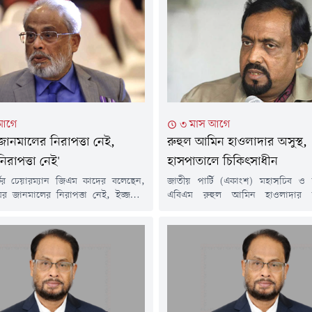
 আগে
৩ মাস আগে
 জানমালের নিরাপত্তা নেই,
রুহুল আমিন হাওলাদার অসুস্থ,
িরাপত্তা নেই'
হাসপাতালে চিকিৎসাধীন
টির চেয়ারম্যান জিএম কাদের বলেছেন,
জাতীয় পার্টি (একাংশ) মহাসচিব ও সা
র জানমালের নিরাপত্তা নেই, ইজ্জতের
এবিএম রুহুল আমিন হাওলাদার অ
নেই। সামনের দিকে পরিস্থিতি আরও খারাপ
হাসপাতালে ভর্তি হয়েছেন। রাজধানী
এই পরিস্থিতিতে জাতীয় পার্টির প্রতি
হাসপাতালের করোনারি কেয়ার ইউনিট
্রহ বাড়ছে।সম্প্রতি গণমাধ্যমকে দেওয়া
তার চিকিৎসা চলছে।বৃহস্পতিবার (২
সাক্ষাৎকারে এসব কথা বলেন তিনি।
দফতর সম্পাদক এম এ রাজ্জাক খান
ির বর্ধিত সভায় দেওয়া বক্তব্যের ব্যাখ্যা
বিজ্ঞপ্তিতে এ তথ্য জানান।প্রেস বিজ্ঞপ্
ের চেয়ারম্যান জিএম কাদের। তিনি...
রুহুল আমিন হাওলাদার গত মঙ্গলবার অসু