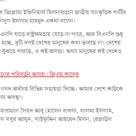
ডিপ্লোমা ইঞ্জিনিয়ার্স মিলনায়তনে জাতীয় সাংস্কৃতিক পার্টির
র আনিসুল ইসলাম মাহমুদ একথা বলেন।
ি যাতে রাষ্ট্রক্ষমতায় যেতে না পারে, আর বিএনপি শুধু
 হচ্ছে, দুটি দলই দেশের মানুষের কথা ভাবছে না। দেশের
 বুঝতে পারছে, এ কষ্ট অসহ্য। অথচ মানুষের কষ্ট দেখেও
ধরনের পরিবর্তন আসন্ন: জিএম কাদের
ে নগদ অর্থসহ বিভিন্ন সহায়তা দিচ্ছে। আমার দেশে কাউকে
াস অবস্থা।
-চেয়ারম্যান সৈয়দ আবু হোসেন বাবলা, সালমা ইসলাম,
দুস সবুর আসুদ, সাইফুদ্দিন আহমেদ মিলন, রেজাউল