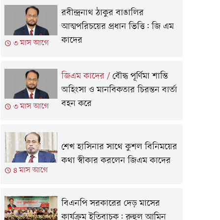
রবীন্দ্রনাথ ঠাকুর বাঙালির
আত্মপরিচয়ের প্রধান ভিত্তি: জি এম
কাদের
৩ মাস আগে
জিএম কাদের
/
বৌদ্ধ পূর্ণিমা শান্তি
অহিংসা ও মানবিকতার চিরন্তন বার্তা
বহন করে
৩ মাস আগে
শেখ হাসিনার সাথে কুশল বিনিময়ের
কথা স্বীকার করলেন জিএম কাদের
৪ মাস আগে
বিএনপি সরকারের দেড় মাসের
কার্যক্রম ইতিবাচক: রুহুল আমিন