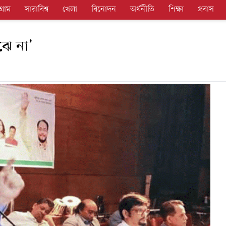
গ্রাম
সারাবিশ্ব
খেলা
বিনোদন
অর্থনীতি
শিক্ষা
প্রবাস
ঝে না’