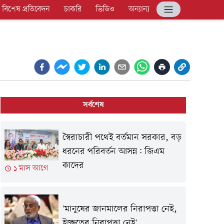
বিশেষ প্রতিবেদন
চাকরি
ভিডিও
অন্যান্য
সর্বশেষ
স্বৈরাচারী পথেই বর্তমান সরকার, বড়
ধরনের পরিবর্তন আসন্ন: জিএম
কাদের
১ মাস আগে
'মানুষের জানমালের নিরাপত্তা নেই,
ইজ্জতের নিরাপত্তা নেই'