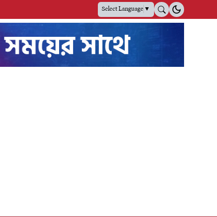
Select Language
▼