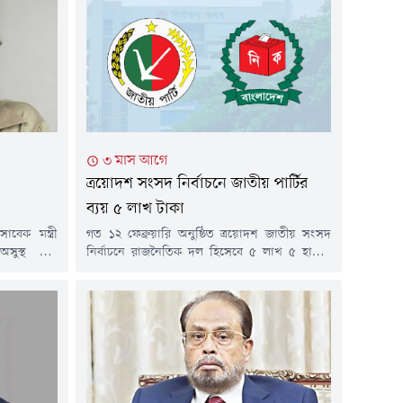
৩ মাস আগে
ত্রয়োদশ সংসদ নির্বাচনে জাতীয় পার্টির
ব্যয় ৫ লাখ টাকা
বেক মন্ত্রী
গত ১২ ফেব্রুয়ারি অনুষ্ঠিত ত্রয়োদশ জাতীয় সংসদ
সুস্থ হয়ে
নির্বাচনে রাজনৈতিক দল হিসেবে ৫ লাখ ৫ হাজার
র ইউনাইটেড
টাকা ব্যয় করেছে জাতীয় পার্টি (জাপা)।বুধবার (১৩
ে (সিসিইউ)
মে) দলটির পক্ষ থেকে নির্বাচন কমিশনে (ইসি) এই
১ মে) দলের
নির্বাচনী ব্যয়ের হিসাব জমা দেওয়া হয়। দলের
 এক প্রেস
চেয়ারম্যান গোলাম মোহাম্মদ কাদেরের পক্ষে এই
তিতে বলা হয়,
হিসাব জমা দেন দলটির অতিরিক্ত মহাসচিব
স্থতা...
রেজাউল...