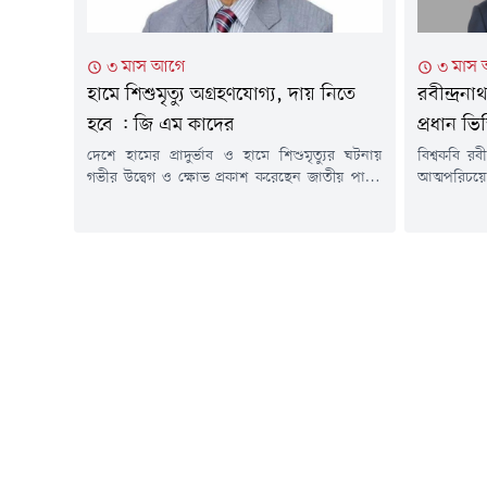
৩ মাস আগে
৩ মাস
হামে শিশুমৃত্যু অগ্রহণযোগ্য, দায় নিতে
রবীন্দ্র
হবে : জি এম কাদের
প্রধান ভি
দেশে হামের প্রাদুর্ভাব ও হামে শিশুমৃত্যুর ঘটনায়
বিশ্বকবি রবী
গভীর উদ্বেগ ও ক্ষোভ প্রকাশ করেছেন জাতীয় পার্টির
আত্মপরিচয়ে
(জাপা) চেয়ারম্যান জি এম কাদের। তিনি বলেছেন,
করেছেন জাত
প্রতিরোধযোগ্য একটি রোগে এভাবে শিশুর মৃত্যু
কাদের।শুক্
কোনোভাবেই গ্রহণযোগ্য নয়। এ পরিস্থিতির জন্য
উপলক্ষে দেও
দায়ীদের জবাবদিহির আওতায় আনা জরুরি।সোমবার
এম কাদের বল
(১১ মে) এক বিবৃতিতে জাপা চেয়ারম্যান উল্লেখ
ও সাহিত্যের
করেন, গণমাধ্যমে প্রকাশিত তথ্য...
আত্মপরিচয়ে