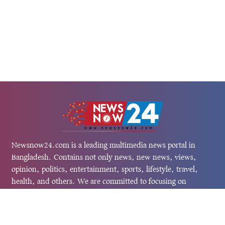
Newsnow24.com is a leading multimedia news portal in
Bangladesh. Contains not only news, new news, views,
opinion, politics, entertainment, sports, lifestyle, travel,
health, and others. We are committed to focusing on
Probash news all around the world with visuals.
তথ্য অধিদফতরের নিবন্ধন নম্বর :১৩৫