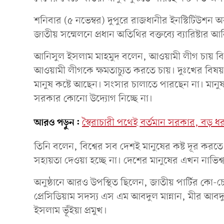
শনিবার (৫ নভেম্বর) দুপুরে রাজধানীর ইনস্টিটিউশন অব 
জাতীয় সম্মেলনে প্রধান অতিথির বক্তব্যে ব্যারিষ্টা
আনিসুল ইসলাম মাহমুদ বলেন, আওয়ামী লীগ চায় বিএনপ
আওয়ামী লীগকে ক্ষমতাচ্যুত করতে চায়। দুঃখের বিষয়
মানুষ কষ্টে আছেন। সংসার চালাতে পারছেন না। মানুষ
সরকার কোনো উদ্যোগ নিচ্ছে না।
আরও পড়ুন:
স্বৈরাচারী পথেই বর্তমান সরকার, বড় 
তিনি বলেন, বিশ্বের সব দেশই মানুষের কষ্ট দূর করত
সহায়তা দেওয়া হচ্ছে না। দেশের মানুষের এখন নাভিশ্ব
অনুষ্ঠানে আরও উপস্থিত ছিলেন, জাতীয় পার্টির কো
প্রেসিডিয়াম সদস্য এস এম আবদুল মান্নান, মীর আব
ইসলাম ভূঁইয়া প্রমুখ।