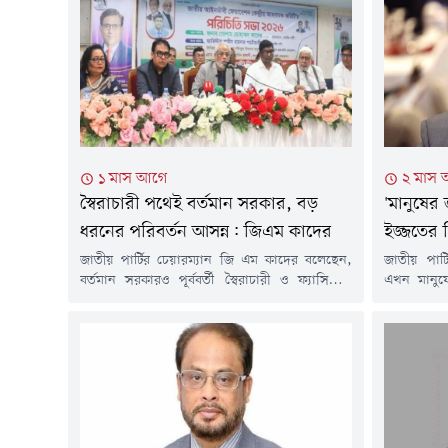
১ মাস আগে
২ মাস
স্বৈরাচারী পথেই বর্তমান সরকার, বড়
'মানুষের
ধরনের পরিবর্তন আসন্ন: জিএম কাদের
ইজ্জতের ন
জাতীয় পার্টির চেয়ারম্যান জি এম কাদের বলেছেন,
জাতীয় পার্
বর্তমান সরকারও পূর্ববর্তী স্বৈরাচারী ও ফ্যাসিবাদী
এখন মানুষে
সরকারের পথ অনুসরণ করছে। তিনি বলেছেন, দেশে
নিরাপত্তা 
রাজনৈতিক অসহিষ্ণুতা, দমন-পীড়ন এবং বৈষম্য
হতে পারে। 
আরও তীব্র হয়েছে। তিনি হুঁশিয়ারি উচ্চারণ করে
মানুষের আগ
বলেন, সরকার যদি দ্রুত অন্তর্ভুক্তিমূলক রাজনীতি ও
এক বিশেষ 
প্রাতিষ্ঠানিক অধিকার নিশ্চিত করতে ব্যর্থ হয়, তবে
জাতীয় পার্ট
দেশে বড় ধরনের রাজনৈতিক...
দিয়েছেন দল