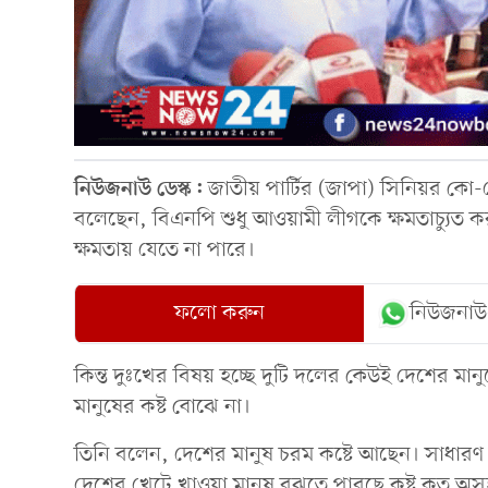
নিউজনাউ ডেস্ক:
জাতীয় পার্টির (জাপা) সিনিয়র কো-চ
বলেছেন, বিএনপি শুধু আওয়ামী লীগকে ক্ষমতাচ্যুত ক
ক্ষমতায় যেতে না পারে।
ফলো করুন
নিউজনাউ
কিন্ত দুঃখের বিষয় হচ্ছে দুটি দলের কেউই দেশের ম
মানুষের কষ্ট বোঝে না।
তিনি বলেন, দেশের মানুষ চরম কষ্টে আছেন। সাধারণ
দেশের খেটে খাওয়া মানুষ বুঝতে পারছে কষ্ট কত অসহ