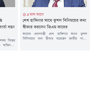
৪ মাস আগে
তি
শেখ হাসিনার সাথে কুশল বিনিময়ের কথা
ার্তা বহন
স্বীকার করলেন জিএম কাদের
সাবেক প্রধানমন্ত্রী শেখ হাসিনার সাথে কুশল
বিনিময়ের কথা স্বীকার করেছেন জাতীয় পার্টির
েশসহ বিশ্বের
চেয়ারম্যান জিএম কাদের।শেখ হাসিনার সাথে ৫
 ও অভিনন্দন
আগস্টের পর আপনার কোনো কথা হয়েছে কি না?
্যান গোলাম
উপস্থাপকের এমন প্রশ্নে তিনি বলেন, হ্যাঁ, কথা
তাৎপর্য তুলে
হয়েছে। উনি তেমন কিছু বলেননি। এমনি কুশল
 বোধিলাভ ও
বিনিময় করেছেন, ভালো আছেন ইত্যাদি।রবিবার (১৯
ির জন্য এক
এপ্রিল) এক টকশোতে এসব...
রিত অহিংসা,