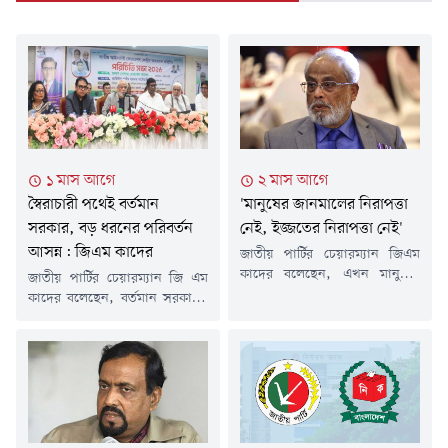
১ মাস আগে
২ মাস আগে
স্বৈরাচারী পথেই বর্তমান
'মানুষের জানমালের নিরাপত্তা
সরকার, বড় ধরনের পরিবর্তন
নেই, ইজ্জতের নিরাপত্তা নেই'
আসন্ন: জিএম কাদের
জাতীয় পার্টির চেয়ারম্যান জিএম
কাদের বলেছেন, এখন মানুষের
জাতীয় পার্টির চেয়ারম্যান জি এম
জানমালের নিরাপত্তা নেই, ইজ্জতের
কাদের বলেছেন, বর্তমান সরকারও
নিরাপত্তা নেই। সামনের দিকে
পূর্ববর্তী স্বৈরাচারী ও ফ্যাসিবাদী
পরিস্থিতি আরও খারাপ হতে পারে।
সরকারের পথ অনুসরণ করছে।
এই পরিস্থিতিতে জাতীয় পার্টির প্রতি
তিনি বলেছেন, দেশে রাজনৈতিক
মানুষের আগ্রহ বাড়ছে।সম্প্রতি
অসহিষ্ণুতা, দমন-পীড়ন এবং
গণমাধ্যমকে দেওয়া এক বিশেষ
বৈষম্য আরও তীব্র হয়েছে। তিনি
সাক্ষাৎকারে এসব কথা বলেন
হুঁশিয়ারি উচ্চারণ করে বলেন,
তিনি।জাতীয় পার্টির বর্ধিত সভায়
সরকার যদি দ্রুত অন্তর্ভুক্তিমূলক