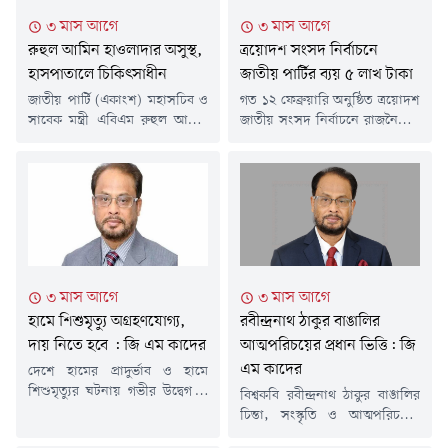
দেওয়া বক্তব্যের ব্যাখ্যা দিয়েছেন
রাজনীতি ও প্রাতিষ্ঠানিক অধিকার
৩ মাস আগে
৩ মাস আগে
দলের চেয়ারম্যান জিএম কাদের।
নিশ্চিত করতে ব্যর্থ হয়, তবে দেশে
তিনি...
রুহুল আমিন হাওলাদার অসুস্থ,
ত্রয়োদশ সংসদ নির্বাচনে
বড় ধরনের রাজনৈতিক...
হাসপাতালে চিকিৎসাধীন
জাতীয় পার্টির ব্যয় ৫ লাখ টাকা
জাতীয় পার্টি (একাংশ) মহাসচিব ও
গত ১২ ফেব্রুয়ারি অনুষ্ঠিত ত্রয়োদশ
সাবেক মন্ত্রী এবিএম রুহুল আমিন
জাতীয় সংসদ নির্বাচনে রাজনৈতিক
হাওলাদার অসুস্থ হয়ে হাসপাতালে
দল হিসেবে ৫ লাখ ৫ হাজার টাকা
ভর্তি হয়েছেন। রাজধানীর
ব্যয় করেছে জাতীয় পার্টি (জাপা)।
ইউনাইটেড হাসপাতালের করোনারি
বুধবার (১৩ মে) দলটির পক্ষ থেকে
কেয়ার ইউনিটে (সিসিইউ) তার
নির্বাচন কমিশনে (ইসি) এই
চিকিৎসা চলছে।বৃহস্পতিবার (২১
নির্বাচনী ব্যয়ের হিসাব জমা দেওয়া
মে) দলের দফতর সম্পাদক এম এ
হয়। দলের চেয়ারম্যান গোলাম
রাজ্জাক খান এক প্রেস বিজ্ঞপ্তিতে এ
মোহাম্মদ কাদেরের পক্ষে এই হিসাব
তথ্য জানান।প্রেস বিজ্ঞপ্তিতে বলা
জমা দেন দলটির অতিরিক্ত
৩ মাস আগে
৩ মাস আগে
হয়, রুহুল আমিন হাওলাদার গত
মহাসচিব রেজাউল...
হামে শিশুমৃত্যু অগ্রহণযোগ্য,
রবীন্দ্রনাথ ঠাকুর বাঙালির
মঙ্গলবার অসুস্থতা...
দায় নিতে হবে : জি এম কাদের
আত্মপরিচয়ের প্রধান ভিত্তি: জি
এম কাদের
দেশে হামের প্রাদুর্ভাব ও হামে
শিশুমৃত্যুর ঘটনায় গভীর উদ্বেগ ও
বিশ্বকবি রবীন্দ্রনাথ ঠাকুর বাঙালির
ক্ষোভ প্রকাশ করেছেন জাতীয়
চিন্তা, সংস্কৃতি ও আত্মপরিচয়ের
পার্টির (জাপা) চেয়ারম্যান জি এম
অন্যতম প্রধান ভিত্তি বলে মন্তব্য