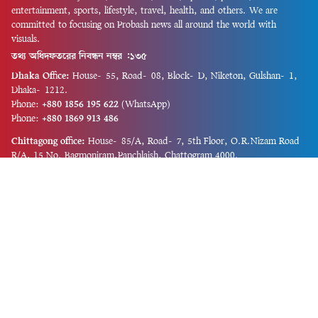
entertainment, sports, lifestyle, travel, health, and others. We are
committed to focusing on Probash news all around the world with
visuals.
তথ্য অধিদফতরের নিবন্ধন নম্বর :১৩৫
Dhaka Office:
House-55, Road-08, Block-D, Niketon, Gulshan-1,
Dhaka-1212.
Phone:
+880 1856 195 622
(WhatsApp)
Phone:
+880 1869 913 486
Chittagong office:
House-85/A, Road-7, 5th Floor, O.R.Nizam Road
R/A, 15 No. Bagmoniram,Panchlaish, Chattogram 4000.
Phone:
+880 1850 414 847
Phone:
+880 1313 427 319
Email:
newsnow24official@gmail.com
Design and Developed by
Md. Asif Iqbal
Privacy Policy
Contact Us