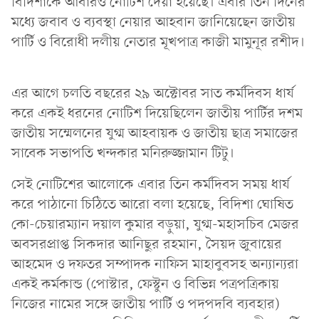
বিদিশাকে আবারও নোটিশ দেয়া হয়েছে। এবার তিন দিনের
মধ্যে জবাব ও ব্যবস্থা নেয়ার আহবান জানিয়েছেন জাতীয়
পার্টি ও বিরোধী দলীয় নেতার মূখপাত্র কাজী মামুনূর রশীদ।
এর আগে চলতি বছরের ২৯ অক্টোবর সাত কর্মদিবস ধার্য
করে একই ধরনের নোটিশ দিয়েছিলেন জাতীয় পার্টির দশম
জাতীয় সম্মেলনের যুগ্ম আহবায়ক ও জাতীয় ছাত্র সমাজের
সাবেক সভাপতি খন্দকার মনিরুজ্জামান টিটু।
সেই নোটিশের আলোকে এবার তিন কর্মদিবস সময় ধার্য
করে পাঠানো চিঠিতে আরো বলা হয়েছে, বিদিশা ঘোষিত
কো-চেয়ারম্যান দয়াল কুমার বড়ুয়া, যুগ্ম-মহাসচিব মেজর
অবসরপ্রাপ্ত সিকদার আনিছুর রহমান, সৈয়দ জুবায়ের
আহমেদ ও দফতর সম্পাদক নাফিস মাহাবুবসহ অন্যান্যরা
একই কর্মকান্ড (পোস্টার, ফেস্টুন ও বিভিন্ন পত্রপত্রিকায়
নিজের নামের সঙ্গে জাতীয় পার্টি ও পদপদবি ব্যবহার)