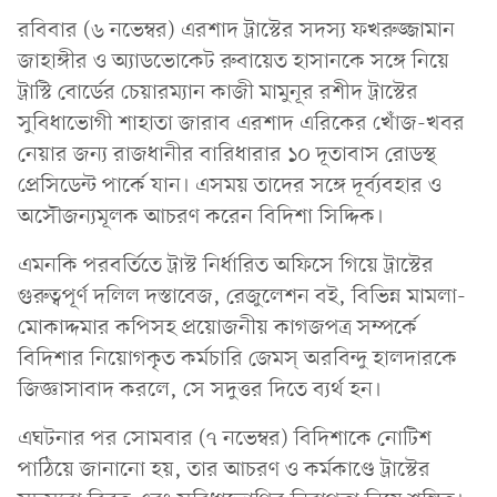
রবিবার (৬ নভেম্বর) এরশাদ ট্রাস্টের সদস্য ফখরুজ্জামান
জাহাঙ্গীর ও অ্যাডভোকেট রুবায়েত হাসানকে সঙ্গে নিয়ে
ট্রাস্টি বোর্ডের চেয়ারম্যান কাজী মামুনূর রশীদ ট্রাস্টের
সুবিধাভোগী শাহাতা জারাব এরশাদ এরিকের খোঁজ-খবর
নেয়ার জন্য রাজধানীর বারিধারার ১০ দূতাবাস রোডস্থ
প্রেসিডেন্ট পার্কে যান। এসময় তাদের সঙ্গে দূর্ব্যবহার ও
অসৌজন্যমূলক আচরণ করেন বিদিশা সিদ্দিক।
এমনকি পরবর্তিতে ট্রাস্ট নির্ধারিত অফিসে গিয়ে ট্রাস্টের
গুরুত্বপূর্ণ দলিল দস্তাবেজ, রেজুলেশন বই, বিভিন্ন মামলা-
মোকাদ্দমার কপিসহ প্রয়োজনীয় কাগজপত্র সম্পর্কে
বিদিশার নিয়োগকৃত কর্মচারি জেমস্ অরবিন্দু হালদারকে
জিজ্ঞাসাবাদ করলে, সে সদুত্তর দিতে ব্যর্থ হন।
এঘটনার পর সোমবার (৭ নভেম্বর) বিদিশাকে নোটিশ
পাঠিয়ে জানানো হয়, তার আচরণ ও কর্মকাণ্ডে ট্রাস্টের