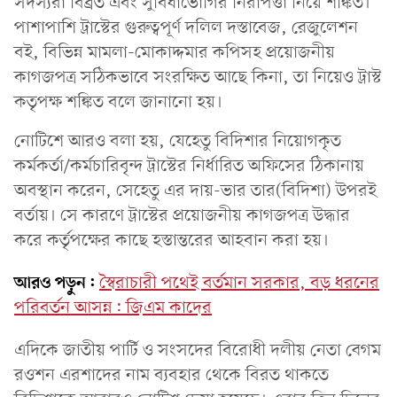
সদস্যরা বিব্রত এবং সুবিধাভোগির নিরাপত্তা নিয়ে শঙ্কিত।
পাশাপাশি ট্রাস্টের গুরুত্বপূর্ণ দলিল দস্তাবেজ, রেজুলেশন
বই, বিভিন্ন মামলা-মোকাদ্দমার কপিসহ প্রয়োজনীয়
কাগজপত্র সঠিকভাবে সংরক্ষিত আছে কিনা, তা নিয়েও ট্রাস্ট
কতৃপক্ষ শঙ্কিত বলে জানানো হয়।
নোটিশে আরও বলা হয়, যেহেতু বিদিশার নিয়োগকৃত
কর্মকর্তা/কর্মচারিবৃন্দ ট্রাস্টের নির্ধারিত অফিসের ঠিকানায়
অবস্থান করেন, সেহেতু এর দায়-ভার তার(বিদিশা) উপরই
বর্তায়। সে কারণে ট্রাস্টের প্রয়োজনীয় কাগজপত্র উদ্ধার
করে কর্তৃপক্ষের কাছে হস্তান্তরের আহবান করা হয়।
আরও পড়ুন:
স্বৈরাচারী পথেই বর্তমান সরকার, বড় ধরনের
পরিবর্তন আসন্ন: জিএম কাদের
এদিকে জাতীয় পার্টি ও সংসদের বিরোধী দলীয় নেতা বেগম
রওশন এরশাদের নাম ব্যবহার থেকে বিরত থাকতে