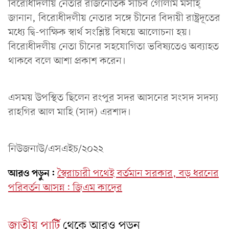
বিরোধীদলীয় নেতার রাজনৈতিক সচিব গোলাম মসীহ্
জানান, বিরোধীদলীয় নেতার সঙ্গে চীনের বিদায়ী রাষ্ট্রদূতের
মধ্যে দ্বি-পাক্ষিক স্বার্থ সংশ্লিষ্ট বিষয়ে আলোচনা হয়।
বিরোধীদলীয় নেতা চীনের সহযোগিতা ভবিষ্যতেও অব্যাহত
থাকবে বলে আশা প্রকাশ করেন।
এসময় উপস্থিত ছিলেন রংপুর সদর আসনের সংসদ সদস্য
রাহগির আল মাহি (সাদ) এরশাদ।
নিউজনাউ/এসএইচ/২০২২
আরও পড়ুন:
স্বৈরাচারী পথেই বর্তমান সরকার, বড় ধরনের
পরিবর্তন আসন্ন: জিএম কাদের
জাতীয় পার্টি
থেকে আরও পড়ুন