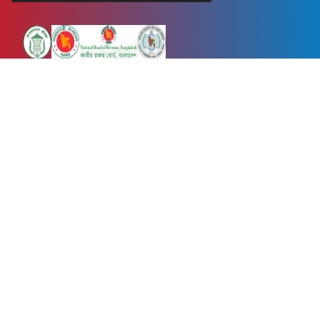
Newsnow24.com is a leading multimedia news portal in Bangladesh.
Contains not only news, new news, views, opinion, politics,
entertainment, sports, lifestyle, travel, health, and others. We are
committed to focusing on Probash news all around the world with
visuals.
তথ্য অধিদফতরের নিবন্ধন নম্বর :১৩৫
Dhaka Office:
House-55, Road-08, Block-D, Niketon, Gulshan-1,
Dhaka-1212.
Phone:
+880 1856 195 622
(WhatsApp)
Phone:
+880 1869 913 486
Chittagong office:
House-85/A, Road-7, 5th Floor, O.R.Nizam Road
R/A, 15 No. Bagmoniram,Panchlaish, Chattogram 4000.
Phone:
+880 1850 414 847
Phone:
+880 1313 427 319
Email:
newsnow24official@gmail.com