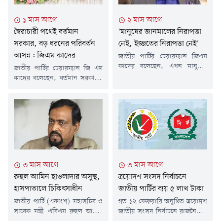
১ মাস আগে
২ মাস আগে
স্বৈরাচারী পথেই বর্তমান
'মানুষের জানমালের নিরাপত্তা
সরকার, বড় ধরনের পরিবর্তন
নেই, ইজ্জতের নিরাপত্তা নেই'
আসন্ন: জিএম কাদের
জাতীয় পার্টির চেয়ারম্যান জিএম
কাদের বলেছেন, এখন মানুষের
জাতীয় পার্টির চেয়ারম্যান জি এম
জানমালের নিরাপত্তা নেই, ইজ্জতের
কাদের বলেছেন, বর্তমান সরকারও
নিরাপত্তা নেই। সামনের দিকে
পূর্ববর্তী স্বৈরাচারী ও ফ্যাসিবাদী
পরিস্থিতি আরও খারাপ হতে পারে।
সরকারের পথ অনুসরণ করছে।
এই পরিস্থিতিতে জাতীয় পার্টির প্রতি
তিনি বলেছেন, দেশে রাজনৈতিক
মানুষের আগ্রহ বাড়ছে।সম্প্রতি
অসহিষ্ণুতা, দমন-পীড়ন এবং
গণমাধ্যমকে দেওয়া এক বিশেষ
বৈষম্য আরও তীব্র হয়েছে। তিনি
সাক্ষাৎকারে এসব কথা বলেন
হুঁশিয়ারি উচ্চারণ করে বলেন,
তিনি।জাতীয় পার্টির বর্ধিত সভায়
সরকার যদি দ্রুত অন্তর্ভুক্তিমূলক
দেওয়া বক্তব্যের ব্যাখ্যা দিয়েছেন
রাজনীতি ও প্রাতিষ্ঠানিক অধিকার
৩ মাস আগে
৩ মাস আগে
দলের চেয়ারম্যান জিএম কাদের।
নিশ্চিত করতে ব্যর্থ হয়, তবে দেশে
তিনি...
রুহুল আমিন হাওলাদার অসুস্থ,
ত্রয়োদশ সংসদ নির্বাচনে
বড় ধরনের রাজনৈতিক...
হাসপাতালে চিকিৎসাধীন
জাতীয় পার্টির ব্যয় ৫ লাখ টাকা
জাতীয় পার্টি (একাংশ) মহাসচিব ও
গত ১২ ফেব্রুয়ারি অনুষ্ঠিত ত্রয়োদশ
সাবেক মন্ত্রী এবিএম রুহুল আমিন
জাতীয় সংসদ নির্বাচনে রাজনৈতিক