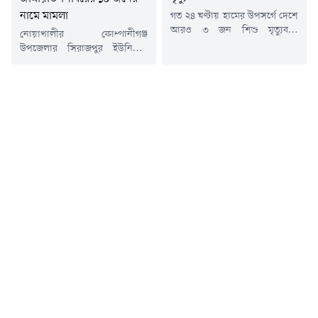
নামে মামলা
গত ২৪ ঘণ্টায় হামের উপসর্গে দেশে
আরও ৩ জন শিশু মৃত্যুবরণ
নোয়াখালীর কোম্পানীগঞ্জ
করেছেন। এই সময়ের মধ্যে নতুন
উপজেলার সিরাজপুর ইউনিয়নে
রোগী শনাক্ত হয়েছে ১ হাজার ২১৮
বিএনপি ও জামায়াত-সমর্থকদের
জন।এ নিয়ে গত ১৫ মার্চ থেকে
মধ্যে সংঘর্ষ এবং স্থানীয় বিএনপি
এখন পর্যন্ত সারা দেশে হামের
কার্যালয়ে ভাঙচুরের ঘটনায়
উপসর্গ নিয়ে ৭৬৭ শিশুর মৃত্যু
জামায়াত-শিবিরের ১০ নেতাকর্মীর
হয়েছে। আর নিশ্চিত হামে মারা
নাম উল্লেখ করে অজ্ঞাত আরও ৩০
গেছে ৯৬ জন।শুক্রবার (৭ আগস্ট)
থেকে ৪০ জনকে আসামি করে
বিকেলে স্বাস্থ্য...
মামলা দায়ের করা হয়েছে।শুক্রবার
সকালে কোম্পানীগঞ্জ থানার
ভারপ্রাপ্ত কর্মকর্তা (ওসি) মোহাম্মদ
নুরুল হাকিম বিষয়টি নিশ্চিত
করেন। মামলার বাদী হয়েছেন
স্থানীয়...