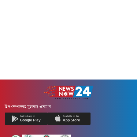
উপ-সম্পাদকঃ
মুহাম্মদ ওসমান
Android app on
Available on the
Google Play
App Store