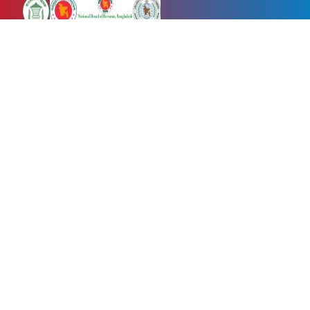
Newsnow24.com is a leading multimedia news portal in Bangladesh.
Contains not only news, new news, views, opinion, politics,
entertainment, sports, lifestyle, travel, health, and others. We are
committed to focusing on Probash news all around the world with
visuals.
তথ্য অধিদফতরের নিবন্ধন নম্বর :১৩৫
Dhaka Office:
House-55, Road-08, Block-D, Niketon, Gulshan-1,
Dhaka-1212.
Phone:
+880 1856 195 622
(WhatsApp)
Phone:
+880 1869 913 486
Chittagong office:
House-85/A, Road-7, 5th Floor, O.R.Nizam Road
R/A, 15 No. Bagmoniram,Panchlaish, Chattogram 4000.
Phone:
+880 1850 414 847
Phone:
+880 1313 427 319
Email:
newsnow24official@gmail.com
Design and Developed by
Md. Asif Iqbal
Privacy Policy
Contact Us