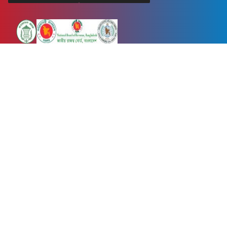
Newsnow24.com is a leading multimedia news portal in Bangladesh.
Contains not only news, new news, views, opinion, politics,
entertainment, sports, lifestyle, travel, health, and others. We are
committed to focusing on Probash news all around the world with
visuals.
তথ্য অধিদফতরের নিবন্ধন নম্বর :১৩৫
Dhaka Office:
House-55, Road-08, Block-D, Niketon, Gulshan-1,
Dhaka-1212.
Phone:
+880 1856 195 622
(WhatsApp)
Phone:
+880 1869 913 486
Chittagong office:
House-85/A, Road-7, 5th Floor, O.R.Nizam Road
R/A, 15 No. Bagmoniram,Panchlaish, Chattogram 4000.
Phone:
+880 1850 414 847
Phone:
+880 1313 427 319
Email:
newsnow24official@gmail.com