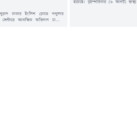
হয়েছে। বৃহস্পতিবার (৬ আগস্ট) স্বাস্থ্
কন্ট্রোল রুম থেকে পাঠানো এক সংবাদ ব
 পুরান ঢাকার ইংলিশ রোডে পপুলার
তথ্য জানানো হয়।এতে বলা হয়, গত
িক সেন্টারে আকস্মিক অভিযান চালিয়ে
সন্দেহজনক হামরোগীর সংখ্যা ৭৩৩ জন
ায়িত্ব পালনের সময় রোগী দেখার
মার্চ থেকে ৬ আগস্ট পর্যন্ত সন্দেহজ
রসিংদীর বেলাব উপজেলা স্বাস্থ্য
সংখ্যা এক লক্ষ ৩৩ হাজার...
র চিকিৎসক ডা. মইনুল হাসান চিশতীকে
াক্ত করেছেন স্বাস্থ্যমন্ত্রী সরদার মো.
 হোসেন। এ ঘটনায় ওই চিকিৎসকের
তিল এবং সরকারি চাকরি থেকে বরখাস্তের
ছেন মন্ত্রী।বৃহস্পতিবার...