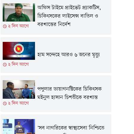
অফিস টাইমে প্রাইভেট প্র্যাকটিস,
চিকিৎসকের লাইসেন্স বাতিল ও
বরখাস্তের নির্দেশ
২ দিন আগে
হাম সন্দেহে আরও ৬ জনের মৃত্যু
২ দিন আগে
পপুলার ডায়াগনস্টিকের চিকিৎসক
মইনুল হাসান চিশতীকে বরখাস্ত
২ দিন আগে
'সব নাগরিকের স্বাস্থ্যসেবা নিশ্চিতে