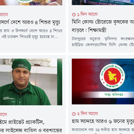
১ দিন আগে
 আগে
মিনি কোল্ড স্টোরেজে কৃষকের 
সর্গে দেশে আরও ৪ শিশুর মৃত্যু
বাড়বে: শিক্ষামন্ত্রী
ায় হাম ও উপসর্গে দেশে আরও ৪ শিশুর
ে। এই চারজন শিশুরই মৃত্যু হয়েছে ঢাকায়।
চাঁদপুরের কচুয়ায় কৃষিপণ্য সংরক্ষণে
১৫ মার্চ থেকে এখন পর্যন্ত সারা দেশে
হাইব্রিড সোলারচালিত মিনি কোল্ড স্
্গ নিয়ে ৭৬৯ শিশুর মৃত্যু হয়েছে। আর
কার্যক্রমের উদ্বোধন করা হয়েছে। সর
মে মারা গেছে ৯৮ জন শিশু।শনিবার (৮
প্রকল্পের আওতায় বাস্তবায়িত এ উদ্
রের পর স্বাস্থ্য অধিদফতরের হাম-বিষয়ক
উৎপাদিত ফসল সংরক্ষণ, ন্যায্যমূল্য 
.
আয় বৃদ্ধিতে গুরুত্বপূর্ণ ভূমিকা রাখবে
করেছেন শিক্ষা, প্রাথমিক ও গণশিক্ষা মন্ত
এহসানুল হক মিলন।শুক্রবার বিকেলে...
২ দিন আগে
আগে
হাম সন্দেহে আরও ৬ জনের মৃত্য
ে প্রাইভেট প্র্যাকটিস,
সারাদেশে গত ২৪ ঘণ্টায় হাম সন্দেহে ছ
র লাইসেন্স বাতিল ও বরখাস্তের