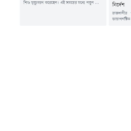
শিশু মৃত্যুবরণ করেছেন। এই সময়ের মধ্যে নতুন রোগী
নির্দেশ
শনাক্ত হয়েছে ১ হাজার ২১৮ জন।এ নিয়ে গত ১৫ মার্চ
রাজধানীর
থেকে এখন পর্যন্ত সারা দেশে হামের উপসর্গ নিয়ে
ডায়াগনস্ট
৭৬৭ শিশুর মৃত্যু হয়েছে। আর নিশ্চিত হামে মারা
সরকারি দ
গেছে ৯৬ জন।শুক্রবার (৭ আগস্ট) বিকেলে স্বাস্থ্য...
অভিযোগে ন
কমপ্লেক্সে
হাতেনাতে শন
সাখাওয়াত
নিবন্ধন বা
নির্দেশ দিয়ে