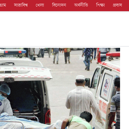
গ্রাম
সারাবিশ্ব
খেলা
বিনোদন
অর্থনীতি
শিক্ষা
প্রবাস