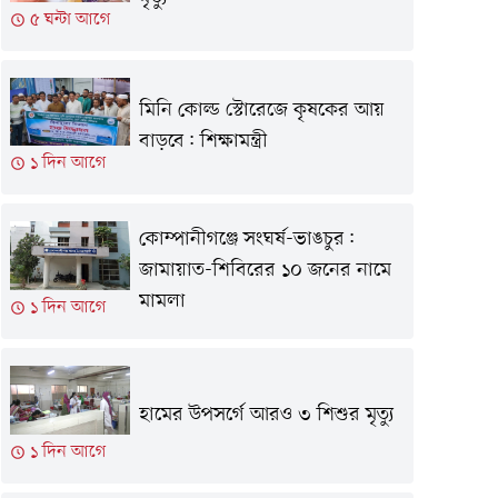
৫ ঘন্টা আগে
মিনি কোল্ড স্টোরেজে কৃষকের আয়
বাড়বে: শিক্ষামন্ত্রী
১ দিন আগে
কোম্পানীগঞ্জে সংঘর্ষ-ভাঙচুর:
জামায়াত-শিবিরের ১০ জনের নামে
মামলা
১ দিন আগে
হামের উপসর্গে আরও ৩ শিশুর মৃত্যু
১ দিন আগে