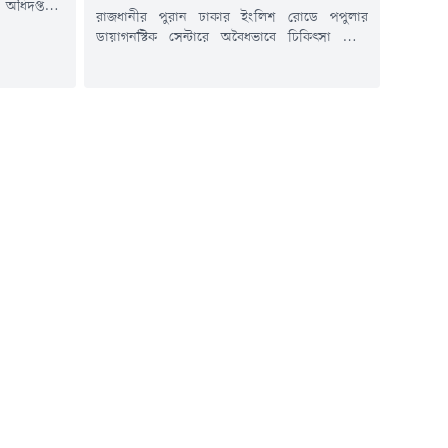
য অধিদপ্তরের
রাজধানীর পুরান ঢাকার ইংলিশ রোডে পপুলার
িজ্ঞপ্তিতে এ
ডায়াগনস্টিক সেন্টারে অবৈধভাবে চিকিৎসা সেবা
 ২৪ ঘণ্টায়
দেয়ায় এক ডাক্তারের লাইসেন্স বাতিল ও চাকুরি থেকে
 এবং গত ১৫
বরখাস্তের নির্দেশ দিয়েছেন স্বাস্থ্যমন্ত্রী। আজ
নক হামরোগীর
বৃহস্পতিবার দুপুরে পপুলার ডায়াগনস্টিকে আকস্মিক
অভিযান পরিচালনা করেন স্বাস্থ্যমন্ত্রী সরদার
সাখাওয়াত হোসেন।এ সময়, নরসিংদীর বেলাবো
উপজেলার সরকারি হাসপাতালের ডাক্তার মইনুল
হাসান চিশতীকে সেবারত অবস্থায় হাতেনাতে ধরেন...