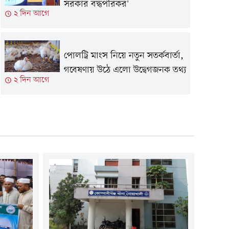
সরকার বদ্ধপরিকর'
২ দিন আগে
পোলট্রি মাংস নিয়ে নতুন সতর্কবার্তা,
গবেষণায় উঠে এলো উদ্বেগজনক তথ্য
২ দিন আগে