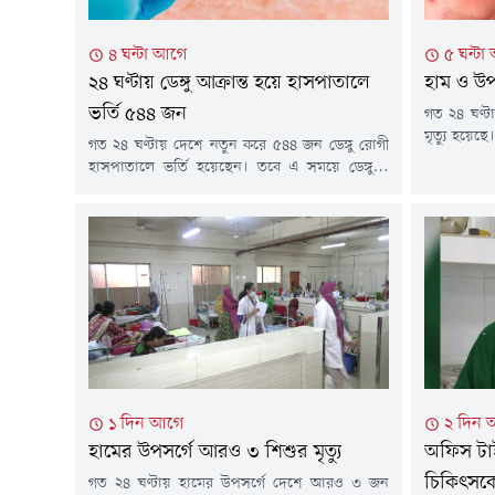
৪ ঘন্টা আগে
৫ ঘন্টা
২৪ ঘণ্টায় ডেঙ্গু আক্রান্ত হয়ে হাসপাতালে
হাম ও উপ
ভর্তি ৫৪৪ জন
গত ২৪ ঘণ্ট
মৃত্যু হয়েছ
গত ২৪ ঘণ্টায় দেশে নতুন করে ৫৪৪ জন ডেঙ্গু রোগী
এ নিয়ে গত 
হাসপাতালে ভর্তি হয়েছেন। তবে এ সময়ে ডেঙ্গুতে
হামের উপসর
আক্রান্ত হয়ে কারও মৃত্যুর খবর পাওয়া যায়নি।
নিশ্চিত হা
শনিবার (৮ আগস্ট) স্বাস্থ্য অধিদফতরের হেলথ
আগস্ট) দুপু
ইমার্জেন্সি অপারেশন সেন্টার ও কন্ট্রোলরুমের
হালনাগাদ..
প্রকাশিত ডেঙ্গুবিষয়ক বিজ্ঞপ্তিতে এসব তথ্য জানানো
হয়।বিজ্ঞপ্তিতে বলা হয়, নতুন ভর্তি হওয়া ডেঙ্গু
রোগীদের মধ্যে ঢাকা...
১ দিন আগে
২ দিন 
হামের উপসর্গে আরও ৩ শিশুর মৃত্যু
অফিস টাইম
চিকিৎসকে
গত ২৪ ঘণ্টায় হামের উপসর্গে দেশে আরও ৩ জন