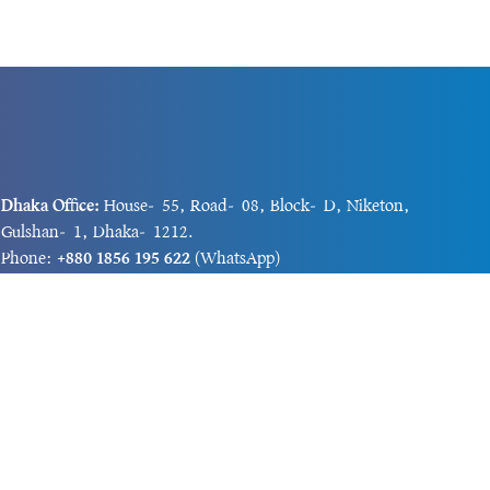
Dhaka Office:
House-55, Road-08, Block-D, Niketon,
Gulshan-1, Dhaka-1212.
Phone:
+880 1856 195 622
(WhatsApp)
Phone:
+880 1869 913 486
Chittagong office:
House-85/A, Road-7, 5th Floor,
O.R.Nizam Road R/A, 15 No. Bagmoniram,Panchlaish,
Chattogram 4000.
Phone:
+880 1850 414 847
Phone:
+880 1313 427 319
Email:
newsnow24official@gmail.com