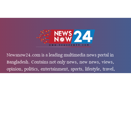
Newsnow24.com is a leading multimedia news portal in
Bangladesh. Contains not only news, new news, views,
opinion, politics, entertainment, sports, lifestyle, travel,
health, and others. We are committed to focusing on
Probash news all around the world with visuals.
তথ্য অধিদফতরের নিবন্ধন নম্বর :১৩৫