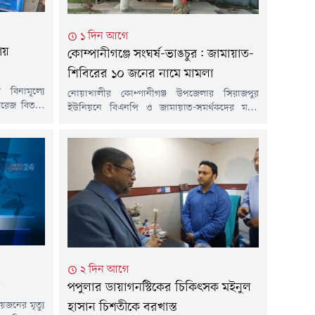
১ দিন আগে
আয়
কোম্পানীগঞ্জে সংঘর্ষ-ভাঙচুর: জামায়াত-
শিবিরের ১০ জনের নামে মামলা
 বিনামূল্যে
নোয়াখালীর কোম্পানীগঞ্জ উপজেলার সিরাজপুর
টোরেজ বিতরণ
ইউনিয়নে বিএনপি ও জামায়াত-সমর্থকদের মধ্যে
কারের পাইলট
সংঘর্ষ এবং স্থানীয় বিএনপি কার্যালয়ে ভাঙচুরের
যোগ কৃষকদের
ঘটনায় জামায়াত-শিবিরের ১০ নেতাকর্মীর নাম উল্লেখ
নিশ্চিত এবং
করে অজ্ঞাত আরও ৩০ থেকে ৪০ জনকে আসামি করে
 বলে মন্তব্য
মামলা দায়ের করা হয়েছে।শুক্রবার সকালে
্রী ড. আ ন ম
কোম্পানীগঞ্জ থানার ভারপ্রাপ্ত কর্মকর্তা (ওসি)
মোহাম্মদ নুরুল হাকিম বিষয়টি নিশ্চিত করেন।
মামলার বাদী হয়েছেন স্থানীয়...
২ দিন আগে
ু
পপুলার ডায়াগনস্টিকের চিকিৎসক মইনুল
য়জনের মৃত্যু
হাসান চিশতীকে বরখাস্ত