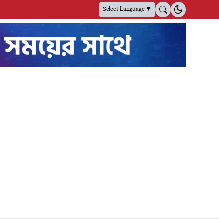
Select Language
▼