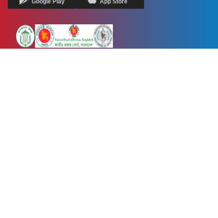
Google Play
App Store
Newsnow24.com is a leading multimedia news portal in Bangladesh.
Contains not only news, new news, views, opinion, politics,
entertainment, sports, lifestyle, travel, health, and others. We are
committed to focusing on Probash news all around the world with
visuals.
তথ্য অধিদফতরের নিবন্ধন নম্বর :১৩৫
Dhaka Office:
House-55, Road-08, Block-D, Niketon, Gulshan-1,
Dhaka-1212.
Phone:
+880 1856 195 622
(WhatsApp)
Phone:
+880 1869 913 486
Chittagong office:
House-85/A, Road-7, 5th Floor, O.R.Nizam Road
R/A, 15 No. Bagmoniram,Panchlaish, Chattogram 4000.
Phone:
+880 1850 414 847
Phone:
+880 1313 427 319