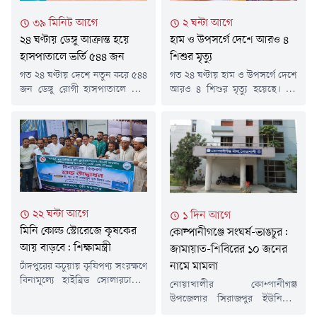
৩৯ মিনিট আগে
২ ঘন্টা আগে
২৪ ঘণ্টায় ডেঙ্গু আক্রান্ত হয়ে
হাম ও উপসর্গে দেশে আরও ৪
হাসপাতালে ভর্তি ৫৪৪ জন
শিশুর মৃত্যু
গত ২৪ ঘণ্টায় দেশে নতুন করে ৫৪৪
গত ২৪ ঘণ্টায় হাম ও উপসর্গে দেশে
জন ডেঙ্গু রোগী হাসপাতালে ভর্তি
আরও ৪ শিশুর মৃত্যু হয়েছে। এই
হয়েছেন। তবে এ সময়ে ডেঙ্গুতে
চারজন শিশুরই মৃত্যু হয়েছে
আক্রান্ত হয়ে কারও মৃত্যুর খবর
ঢাকায়।এ নিয়ে গত ১৫ মার্চ থেকে
পাওয়া যায়নি।শনিবার (৮ আগস্ট)
এখন পর্যন্ত সারা দেশে হামের
স্বাস্থ্য অধিদফতরের হেলথ
উপসর্গ নিয়ে ৭৬৯ শিশুর মৃত্যু
ইমার্জেন্সি অপারেশন সেন্টার ও
হয়েছে। আর নিশ্চিত হামে মারা
কন্ট্রোলরুমের প্রকাশিত ডেঙ্গুবিষয়ক
গেছে ৯৮ জন শিশু।শনিবার (৮
বিজ্ঞপ্তিতে এসব তথ্য জানানো হয়।
আগস্ট) দুপুরের পর স্বাস্থ্য
বিজ্ঞপ্তিতে বলা হয়, নতুন ভর্তি
অধিদফতরের হাম-বিষয়ক
২২ ঘন্টা আগে
১ দিন আগে
হওয়া ডেঙ্গু রোগীদের মধ্যে ঢাকা...
হালনাগাদ...
মিনি কোল্ড স্টোরেজে কৃষকের
কোম্পানীগঞ্জে সংঘর্ষ-ভাঙচুর:
আয় বাড়বে: শিক্ষামন্ত্রী
জামায়াত-শিবিরের ১০ জনের
নামে মামলা
চাঁদপুরের কচুয়ায় কৃষিপণ্য সংরক্ষণে
বিনামূল্যে হাইব্রিড সোলারচালিত
নোয়াখালীর কোম্পানীগঞ্জ
মিনি কোল্ড স্টোরেজ বিতরণ
উপজেলার সিরাজপুর ইউনিয়নে
কার্যক্রমের উদ্বোধন করা হয়েছে।
বিএনপি ও জামায়াত-সমর্থকদের