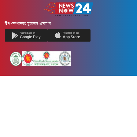
উপ-সম্পাদকঃ
মুহাম্মদ ওসমান
Android app on
Available on the
Google Play
App Store
Newsnow24.com is a leading multimedia news portal in Bangladesh.
Contains not only news, new news, views, opinion, politics,
entertainment, sports, lifestyle, travel, health, and others. We are
committed to focusing on Probash news all around the world with
visuals.
তথ্য অধিদফতরের নিবন্ধন নম্বর :১৩৫
Dhaka Office:
House-55, Road-08, Block-D, Niketon, Gulshan-1,
Dhaka-1212.
Phone:
+880 1856 195 622
(WhatsApp)