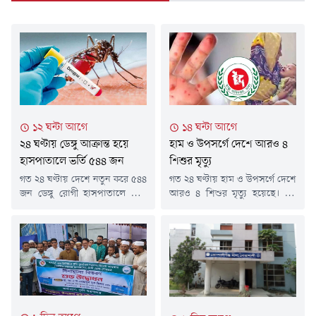
১২ ঘন্টা আগে
১৪ ঘন্টা আগে
২৪ ঘণ্টায় ডেঙ্গু আক্রান্ত হয়ে
হাম ও উপসর্গে দেশে আরও ৪
হাসপাতালে ভর্তি ৫৪৪ জন
শিশুর মৃত্যু
গত ২৪ ঘণ্টায় দেশে নতুন করে ৫৪৪
গত ২৪ ঘণ্টায় হাম ও উপসর্গে দেশে
জন ডেঙ্গু রোগী হাসপাতালে ভর্তি
আরও ৪ শিশুর মৃত্যু হয়েছে। এই
হয়েছেন। তবে এ সময়ে ডেঙ্গুতে
চারজন শিশুরই মৃত্যু হয়েছে
আক্রান্ত হয়ে কারও মৃত্যুর খবর
ঢাকায়।এ নিয়ে গত ১৫ মার্চ থেকে
পাওয়া যায়নি।শনিবার (৮ আগস্ট)
এখন পর্যন্ত সারা দেশে হামের
স্বাস্থ্য অধিদফতরের হেলথ
উপসর্গ নিয়ে ৭৬৯ শিশুর মৃত্যু
ইমার্জেন্সি অপারেশন সেন্টার ও
হয়েছে। আর নিশ্চিত হামে মারা
কন্ট্রোলরুমের প্রকাশিত ডেঙ্গুবিষয়ক
গেছে ৯৮ জন শিশু।শনিবার (৮
বিজ্ঞপ্তিতে এসব তথ্য জানানো হয়।
আগস্ট) দুপুরের পর স্বাস্থ্য
বিজ্ঞপ্তিতে বলা হয়, নতুন ভর্তি
অধিদফতরের হাম-বিষয়ক