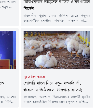
চিকিৎসকের লাইসেন্স বাতিল ও বরখাস্তের
ে আরও ৩ জন
যে নতুন রোগী
নির্দেশ
গত ১৫ মার্চ
রাজধানীর পুরান ঢাকার ইংলিশ রোডে পপুলার
উপসর্গ নিয়ে
ডায়াগনস্টিক সেন্টারে আকস্মিক অভিযান চালিয়ে
ত হামে মারা
সরকারি দায়িত্ব পালনের সময় রোগী দেখার
বাস্থ্য...
অভিযোগে নরসিংদীর বেলাব উপজেলা স্বাস্থ্য
কমপ্লেক্সের চিকিৎসক ডা. মইনুল হাসান চিশতীকে
হাতেনাতে শনাক্ত করেছেন স্বাস্থ্যমন্ত্রী সরদার মো.
সাখাওয়াত হোসেন। এ ঘটনায় ওই চিকিৎসকের
নিবন্ধন বাতিল এবং সরকারি চাকরি থেকে বরখাস্তের
নির্দেশ দিয়েছেন মন্ত্রী।বৃহস্পতিবার...
২ দিন আগে
িতে
পোলট্রি মাংস নিয়ে নতুন সতর্কবার্তা,
গবেষণায় উঠে এলো উদ্বেগজনক তথ্য
লেছেন, দেশের
বাংলাদেশ, ভারত ও ভিয়েতনামের পোলট্রি মুরগির
েবা নিশ্চিতে
মাংসে আন্তর্জাতিক নিরাপদ মানের তুলনায় অতিরিক্ত
গস্ট) সকালে
অ্যান্টিমাইক্রোবিয়ালের উপস্থিতি পাওয়া গেছে।