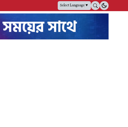
Select Language
▼