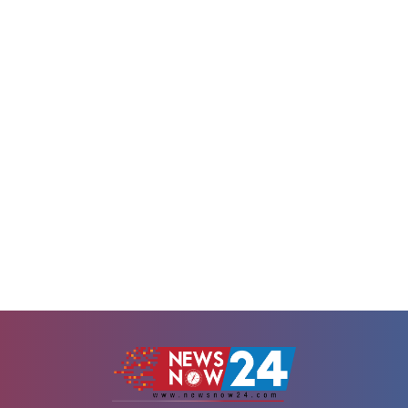
নির্দেশ দিয়েছেন স্বাস্থ্যমন্ত্রী। আজ
রাজধানীর একটি হোটেলে আন্তর্জাতিক
র দুপুরে পপুলার ডায়াগনস্টিকে আকস্মিক
প্রতিরোধ শীর্ষ সম্মেলনে এ কথা জানান তিন
চালনা করেন স্বাস্থ্যমন্ত্রী সরদার
প্রতিমন্ত্রী বলেন, স্বাস্থ্যসেবাকে প্রান্তিক
 হোসেন।এ সময়, নরসিংদীর বেলাবো
দেয়ার জন্য সরকার কাজ করছে। সেখ
রকারি হাসপাতালের ডাক্তার মইনুল
স্বাস্থ্য বিশেষজ্ঞ, গবেষক, উন্নয়ন সহযোগ
ীকে সেবারত অবস্থায় হাতেনাতে ধরেন...