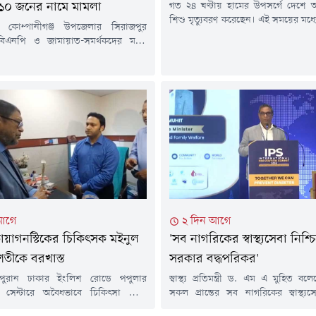
গত ২৪ ঘণ্টায় হামের উপসর্গে দেশ
১০ জনের নামে মামলা
শিশু মৃত্যুবরণ করেছেন। এই সময়ের মধ্
 কোম্পানীগঞ্জ উপজেলার সিরাজপুর
শনাক্ত হয়েছে ১ হাজার ২১৮ জন।এ নিয়ে 
িএনপি ও জামায়াত-সমর্থকদের মধ্যে
থেকে এখন পর্যন্ত সারা দেশে হামের 
 স্থানীয় বিএনপি কার্যালয়ে ভাঙচুরের
৭৬৭ শিশুর মৃত্যু হয়েছে। আর নিশ্চি
য়াত-শিবিরের ১০ নেতাকর্মীর নাম উল্লেখ
গেছে ৯৬ জন।শুক্রবার (৭ আগস্ট) বিকেলে স্
ত আরও ৩০ থেকে ৪০ জনকে আসামি করে
য়ের করা হয়েছে।শুক্রবার সকালে
্জ থানার ভারপ্রাপ্ত কর্মকর্তা (ওসি)
নুরুল হাকিম বিষয়টি নিশ্চিত করেন।
 হয়েছেন স্থানীয়...
আগে
২ দিন আগে
ায়াগনস্টিকের চিকিৎসক মইনুল
'সব নাগরিকের স্বাস্থ্যসেবা নিশ্চ
শতীকে বরখাস্ত
সরকার বদ্ধপরিকর'
 পুরান ঢাকার ইংলিশ রোডে পপুলার
স্বাস্থ্য প্রতিমন্ত্রী ড. এম এ মুহিত ব
িক সেন্টারে অবৈধভাবে চিকিৎসা সেবা
সকল প্রান্তের সব নাগরিকের স্বাস্থ্যস
ক্তারের লাইসেন্স বাতিল ও চাকুরি থেকে
সরকার বদ্ধপরিকর।বৃহস্পতিবার (৬ আ