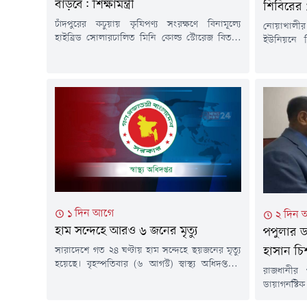
বাড়বে: শিক্ষামন্ত্রী
শিবিরের 
চাঁদপুরের কচুয়ায় কৃষিপণ্য সংরক্ষণে বিনামূল্যে
নোয়াখালীর
হাইব্রিড সোলারচালিত মিনি কোল্ড স্টোরেজ বিতরণ
ইউনিয়নে ব
কার্যক্রমের উদ্বোধন করা হয়েছে। সরকারের পাইলট
সংঘর্ষ এবং
প্রকল্পের আওতায় বাস্তবায়িত এ উদ্যোগ কৃষকদের
ঘটনায় জামা
উৎপাদিত ফসল সংরক্ষণ, ন্যায্যমূল্য নিশ্চিত এবং
করে অজ্ঞা
আয় বৃদ্ধিতে গুরুত্বপূর্ণ ভূমিকা রাখবে বলে মন্তব্য
মামলা দা
করেছেন শিক্ষা, প্রাথমিক ও গণশিক্ষা মন্ত্রী ড. আ ন ম
কোম্পানীগঞ
এহসানুল হক মিলন।শুক্রবার বিকেলে...
মোহাম্মদ 
মামলার বাদী
১ দিন আগে
২ দিন 
হাম সন্দেহে আরও ৬ জনের মৃত্যু
পপুলার ড
সারাদেশে গত ২৪ ঘণ্টায় হাম সন্দেহে ছয়জনের মৃত্যু
হাসান চি
হয়েছে। বৃহস্পতিবার (৬ আগস্ট) স্বাস্থ্য অধিদপ্তরের
রাজধানীর
কন্ট্রোল রুম থেকে পাঠানো এক সংবাদ বিজ্ঞপ্তিতে এ
ডায়াগনস্ট
তথ্য জানানো হয়।এতে বলা হয়, গত ২৪ ঘণ্টায়
দেয়ায় এক ডা
সন্দেহজনক হামরোগীর সংখ্যা ৭৩৩ জন এবং গত ১৫