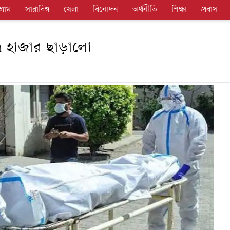
গ্রাম
সারাবিশ্ব
খেলা
বিনোদন
অর্থনীতি
শিক্ষা
প্রবাস
১৭ হাজার ছাড়ালো