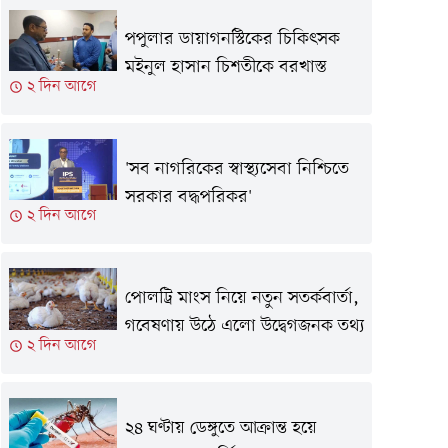
পপুলার ডায়াগনস্টিকের চিকিৎসক
মইনুল হাসান চিশতীকে বরখাস্ত
২ দিন আগে
'সব নাগরিকের স্বাস্থ্যসেবা নিশ্চিতে
সরকার বদ্ধপরিকর'
২ দিন আগে
পোলট্রি মাংস নিয়ে নতুন সতর্কবার্তা,
গবেষণায় উঠে এলো উদ্বেগজনক তথ্য
২ দিন আগে
২৪ ঘণ্টায় ডেঙ্গুতে আক্রান্ত হয়ে