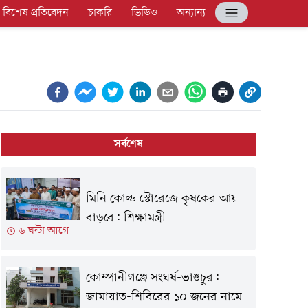
বিশেষ প্রতিবেদন
চাকরি
ভিডিও
অন্যান্য
সর্বশেষ
মিনি কোল্ড স্টোরেজে কৃষকের আয়
বাড়বে: শিক্ষামন্ত্রী
৬ ঘন্টা আগে
কোম্পানীগঞ্জে সংঘর্ষ-ভাঙচুর:
জামায়াত-শিবিরের ১০ জনের নামে