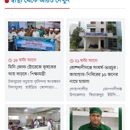
স্বাস্থ্য
থেকে আরও দেখুন
১৮ ঘন্টা আগে
২১ ঘন্টা আগে
মিনি কোল্ড স্টোরেজে কৃষকের
কোম্পানীগঞ্জে সংঘর্ষ-ভাঙচুর:
আয় বাড়বে: শিক্ষামন্ত্রী
জামায়াত-শিবিরের ১০ জনের
নামে মামলা
চাঁদপুরের কচুয়ায় কৃষিপণ্য সংরক্ষণে
বিনামূল্যে হাইব্রিড সোলারচালিত
নোয়াখালীর কোম্পানীগঞ্জ
মিনি কোল্ড স্টোরেজ বিতরণ
উপজেলার সিরাজপুর ইউনিয়নে
কার্যক্রমের উদ্বোধন করা হয়েছে।
বিএনপি ও জামায়াত-সমর্থকদের
সরকারের পাইলট প্রকল্পের আওতায়
মধ্যে সংঘর্ষ এবং স্থানীয় বিএনপি
বাস্তবায়িত এ উদ্যোগ কৃষকদের
কার্যালয়ে ভাঙচুরের ঘটনায়
উৎপাদিত ফসল সংরক্ষণ,
জামায়াত-শিবিরের ১০ নেতাকর্মীর
ন্যায্যমূল্য নিশ্চিত এবং আয়
নাম উল্লেখ করে অজ্ঞাত আরও ৩০
বৃদ্ধিতে গুরুত্বপূর্ণ ভূমিকা রাখবে
থেকে ৪০ জনকে আসামি করে