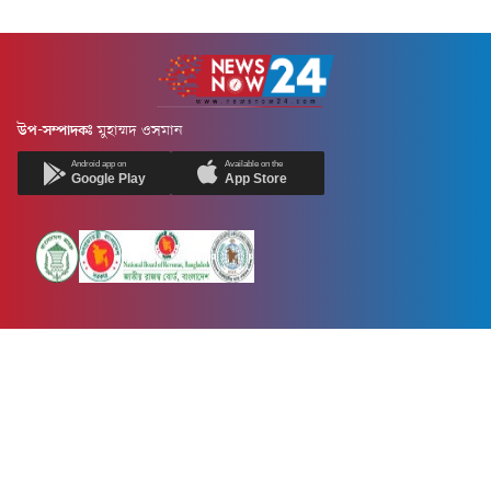
উপ-সম্পাদকঃ
মুহাম্মদ ওসমান
Android app on
Available on the
Google Play
App Store
Newsnow24.com is a leading multimedia news portal in Bangladesh.
Contains not only news, new news, views, opinion, politics,
entertainment, sports, lifestyle, travel, health, and others. We are
committed to focusing on Probash news all around the world with
visuals.
তথ্য অধিদফতরের নিবন্ধন নম্বর :১৩৫
Dhaka Office:
House-55, Road-08, Block-D, Niketon, Gulshan-1,