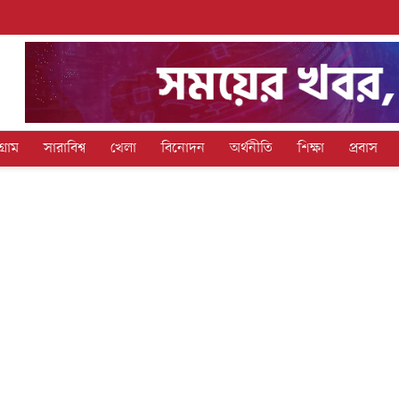
গ্রাম
সারাবিশ্ব
খেলা
বিনোদন
অর্থনীতি
শিক্ষা
প্রবাস