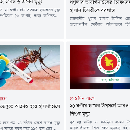
েহে আরও ৬ জনের মৃত্যু
পপুলার ডায়াগনস্টিকের চিকিৎস
 ২৪ ঘণ্টায় হাম সন্দেহে ছয়জনের মৃত্যু
হাসান চিশতীকে বরখাস্ত
্পতিবার (৬ আগস্ট) স্বাস্থ্য অধিদপ্তরের
রাজধানীর পুরান ঢাকার ইংলিশ রো
ম থেকে পাঠানো এক সংবাদ বিজ্ঞপ্তিতে এ
ডায়াগনস্টিক সেন্টারে অবৈধভাবে চি
নো হয়।এতে বলা হয়, গত ২৪ ঘণ্টায়
দেয়ায় এক ডাক্তারের লাইসেন্স বাতিল ও
 হামরোগীর সংখ্যা ৭৩৩ জন এবং গত ১৫
বরখাস্তের নির্দেশ দিয়েছেন স্বাস্থ্য
 ৬ আগস্ট পর্যন্ত সন্দেহজনক হামরোগীর
বৃহস্পতিবার দুপুরে পপুলার ডায়াগনস্ট
ক্ষ ৩৩ হাজার...
অভিযান পরিচালনা করেন স্বাস্থ্যমন
সাখাওয়াত হোসেন।এ সময়, নরসিংদ
উপজেলার সরকারি হাসপাতালের ডাক
হাসান চিশতীকে সেবারত অবস্থায় হাতেন
১ দিন আগে
আগে
২৪ ঘণ্টায় হামের উপসর্গে আরও 
 ডেঙ্গুতে আক্রান্ত হয়ে হাসপাতালে
শিশুর মৃত্যু
গত ২৪ ঘণ্টায় বা একদিনে হামের উপ
ান্ত হয়ে গত ২৪ ঘণ্টায় দেশে কারও মৃত্যু
আরও পাঁচজন শিশু নিহত হয়েছে। এই স
এ সময়ে নতুন করে ১৯৫ জন ডেঙ্গুরোগী