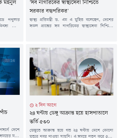
ক মইনুল
'সব নাগরিকের স্বাস্থ্যসেবা নিশ্চিতে
সরকার বদ্ধপরিকর'
ডে পপুলার
স্বাস্থ্য প্রতিমন্ত্রী ড. এম এ মুহিত বলেছেন, দেশের
কিৎসা সেবা
সকল প্রান্তের সব নাগরিকের স্বাস্থ্যসেবা নিশ্চিতে
 চাকুরি থেকে
সরকার বদ্ধপরিকর।বৃহস্পতিবার (৬ আগস্ট) সকালে
মন্ত্রী। আজ
রাজধানীর একটি হোটেলে আন্তর্জাতিক ডায়াবেটিস
িকে আকস্মিক
প্রতিরোধ শীর্ষ সম্মেলনে এ কথা জানান তিনি। স্বাস্থ্য
্ত্রী সরদার
প্রতিমন্ত্রী বলেন, স্বাস্থ্যসেবাকে প্রান্তিক পর্যায়ে পৌঁছে
ীর বেলাবো
দেয়ার জন্য সরকার কাজ করছে। সেখানে অবশ্যই
্তার মইনুল
স্বাস্থ্য বিশেষজ্ঞ, গবেষক, উন্নয়ন সহযোগী...
াতে ধরেন...
২ দিন আগে
পাঁচ
২৪ ঘণ্টায় ডেঙ্গু আক্রান্ত হয়ে হাসপাতালে
ভর্তি ৫৩০
সর্গে দেশে
ডেঙ্গুতে আক্রান্ত হয়ে গত ২৪ ঘণ্টায় দেশে কোনো
ময়ের মধ্যে
মৃত্যুর খবর পাওয়া যায়নি। এ সময়ে নতুন করে ৫৩০