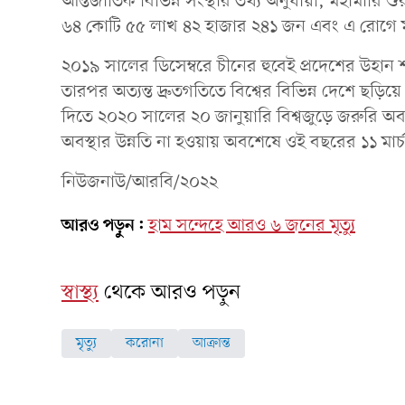
আন্তর্জাতিক বিভিন্ন সংস্থার তথ্য অনুযায়ী, মহামারি শ
৬৪ কোটি ৫৫ লাখ ৪২ হাজার ২৪১ জন এবং এ রোগে ম
২০১৯ সালের ডিসেম্বরে চীনের হুবেই প্রদেশের উহান শ
তারপর অত্যন্ত দ্রুতগতিতে বিশ্বের বিভিন্ন দেশে ছড়ি
দিতে ২০২০ সালের ২০ জানুয়ারি বিশ্বজুড়ে জরুরি অবস্থা জ
অবস্থার উন্নতি না হওয়ায় অবশেষে ওই বছরের ১১ মার
নিউজনাউ/আরবি/২০২২
আরও পড়ুন:
হাম সন্দেহে আরও ৬ জনের মৃত্যু
স্বাস্থ্য
থেকে আরও পড়ুন
মৃত্যু
করোনা
আক্রান্ত