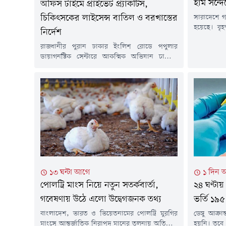
হাম সন্দ
অফিস টাইমে প্রাইভেট প্র্যাকটিস,
সারাদেশে গত
চিকিৎসকের লাইসেন্স বাতিল ও বরখাস্তের
হয়েছে। বৃহস
নির্দেশ
কন্ট্রোল রু
রাজধানীর পুরান ঢাকার ইংলিশ রোডে পপুলার
তথ্য জানা
ডায়াগনস্টিক সেন্টারে আকস্মিক অভিযান চালিয়ে
সন্দেহজনক
সরকারি দায়িত্ব পালনের সময় রোগী দেখার
মার্চ থেকে
অভিযোগে নরসিংদীর বেলাব উপজেলা স্বাস্থ্য
সংখ্যা এক ল
কমপ্লেক্সের চিকিৎসক ডা. মইনুল হাসান চিশতীকে
হাতেনাতে শনাক্ত করেছেন স্বাস্থ্যমন্ত্রী সরদার মো.
সাখাওয়াত হোসেন। এ ঘটনায় ওই চিকিৎসকের
নিবন্ধন বাতিল এবং সরকারি চাকরি থেকে বরখাস্তের
নির্দেশ দিয়েছেন মন্ত্রী।বৃহস্পতিবার...
১৩ ঘন্টা আগে
১ দিন 
পোলট্রি মাংস নিয়ে নতুন সতর্কবার্তা,
২৪ ঘণ্টায়
গবেষণায় উঠে এলো উদ্বেগজনক তথ্য
ভর্তি ১৯৫
বাংলাদেশ, ভারত ও ভিয়েতনামের পোলট্রি মুরগির
ডেঙ্গু আক্র
মাংসে আন্তর্জাতিক নিরাপদ মানের তুলনায় অতিরিক্ত
হয়নি। তবে 