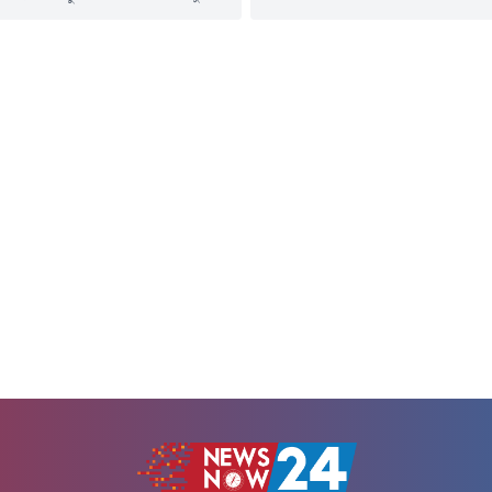
নতুন রোগী শনাক্ত হয়েছে ১ হাজার ৮৩
পাতালে ভর্তি হয়েছেন।বুধবার (৫ আগস্ট)
গত ১৫ মার্চ থেকে আজ পর্যন্ত সারা
িদপ্তরের হেলথ ইমার্জেন্সি অপারেশন সেন্টার
উপসর্গ নিয়ে ৭৫৮ শিশুর মৃত্যু হয়েছে। 
রুম থেকে পাঠানো ডেঙ্গু বিষয়ক এক প্রেস
মারা গেছে ৯৬ জন। সব মিলিয়ে মৃতের সং
ে এ তথ্য জানানো হয়।এতে বলা হয়, গত ২৪
..