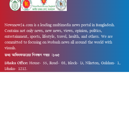
Newsnow24.com is a leading multimedia news portal in Bangladesh.
Contains not only news, new news, views, opinion, politics,
entertainment, sports, lifestyle, travel, health, and others. We are
committed to focusing on Probash news all around the world with
visuals.
তথ্য অধিদফতরের নিবন্ধন নম্বর :১৩৫
Dhaka Office:
House-55, Road-08, Block-D, Niketon, Gulshan-1,
Dhaka-1212.
Phone:
+880 1856 195 622
(WhatsApp)
Phone:
+880 1869 913 486
Chittagong office:
House-85/A, Road-7, 5th Floor, O.R.Nizam Road
R/A, 15 No. Bagmoniram,Panchlaish, Chattogram 4000.
Phone:
+880 1850 414 847
Phone:
+880 1313 427 319
Email:
newsnow24official@gmail.com
Design and Developed by
Md. Asif Iqbal
Privacy Policy
Contact Us