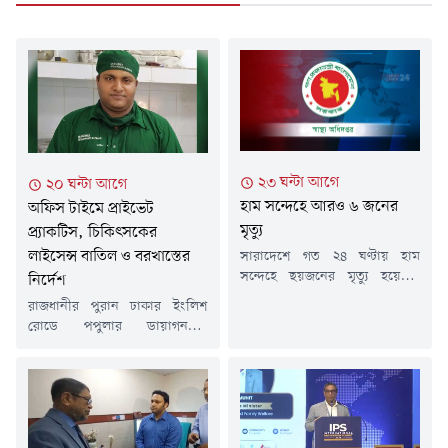
২৩ ঘন্টা আগে
২০ ঘন্টা আগে
হাম সন্দেহে আরও ৬ জনের
অফিস টাইমে প্রাইভেট
মৃত্যু
প্র্যাকটিস, চিকিৎসকের
লাইসেন্স বাতিল ও বরখাস্তের
সারাদেশে গত ২৪ ঘণ্টায় হাম
সন্দেহে ছয়জনের মৃত্যু হয়েছে।
নির্দেশ
বৃহস্পতিবার (৬ আগস্ট) স্বাস্থ্য
রাজধানীর পুরান ঢাকার ইংলিশ
অধিদপ্তরের কন্ট্রোল রুম থেকে
রোডে পপুলার ডায়াগনস্টিক
পাঠানো এক সংবাদ বিজ্ঞপ্তিতে এ
সেন্টারে আকস্মিক অভিযান চালিয়ে
তথ্য জানানো হয়।এতে বলা হয়,
সরকারি দায়িত্ব পালনের সময়
গত ২৪ ঘণ্টায় সন্দেহজনক
রোগী দেখার অভিযোগে নরসিংদীর
হামরোগীর সংখ্যা ৭৩৩ জন এবং
বেলাব উপজেলা স্বাস্থ্য কমপ্লেক্সের
গত ১৫ মার্চ থেকে ৬ আগস্ট পর্যন্ত
চিকিৎসক ডা. মইনুল হাসান
সন্দেহজনক হামরোগীর সংখ্যা এক
চিশতীকে হাতেনাতে শনাক্ত