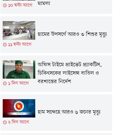
মামলা
১০ ঘন্টা আগে
হামের উপসর্গে আরও ৩ শিশুর মৃত্যু
১১ ঘন্টা আগে
অফিস টাইমে প্রাইভেট প্র্যাকটিস,
চিকিৎসকের লাইসেন্স বাতিল ও
বরখাস্তের নির্দেশ
১ দিন আগে
হাম সন্দেহে আরও ৬ জনের মৃত্যু
২ দিন আগে