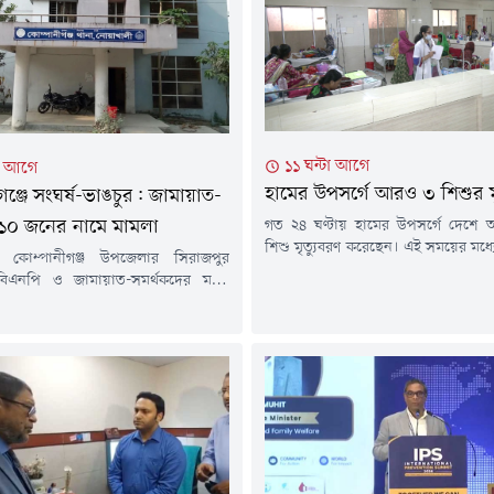
১১ ঘন্টা আগে
টা আগে
হামের উপসর্গে আরও ৩ শিশুর মৃ
গঞ্জে সংঘর্ষ-ভাঙচুর: জামায়াত-
গত ২৪ ঘণ্টায় হামের উপসর্গে দেশ
১০ জনের নামে মামলা
শিশু মৃত্যুবরণ করেছেন। এই সময়ের মধ্
 কোম্পানীগঞ্জ উপজেলার সিরাজপুর
শনাক্ত হয়েছে ১ হাজার ২১৮ জন।এ নিয়ে 
িএনপি ও জামায়াত-সমর্থকদের মধ্যে
থেকে এখন পর্যন্ত সারা দেশে হামের 
 স্থানীয় বিএনপি কার্যালয়ে ভাঙচুরের
৭৬৭ শিশুর মৃত্যু হয়েছে। আর নিশ্চি
য়াত-শিবিরের ১০ নেতাকর্মীর নাম উল্লেখ
গেছে ৯৬ জন।শুক্রবার (৭ আগস্ট) বিকেলে স্
ত আরও ৩০ থেকে ৪০ জনকে আসামি করে
য়ের করা হয়েছে।শুক্রবার সকালে
্জ থানার ভারপ্রাপ্ত কর্মকর্তা (ওসি)
নুরুল হাকিম বিষয়টি নিশ্চিত করেন।
 হয়েছেন স্থানীয়...