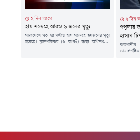
২ দিন আগে
২ দিন 
হাম সন্দেহে আরও ৬ জনের মৃত্যু
পপুলার ড
সারাদেশে গত ২৪ ঘণ্টায় হাম সন্দেহে ছয়জনের মৃত্যু
হাসান চি
হয়েছে। বৃহস্পতিবার (৬ আগস্ট) স্বাস্থ্য অধিদপ্তরের
রাজধানীর
কন্ট্রোল রুম থেকে পাঠানো এক সংবাদ বিজ্ঞপ্তিতে এ
ডায়াগনস্ট
তথ্য জানানো হয়।এতে বলা হয়, গত ২৪ ঘণ্টায়
দেয়ায় এক ডা
সন্দেহজনক হামরোগীর সংখ্যা ৭৩৩ জন এবং গত ১৫
বরখাস্তের 
মার্চ থেকে ৬ আগস্ট পর্যন্ত সন্দেহজনক হামরোগীর
বৃহস্পতিবা
সংখ্যা এক লক্ষ ৩৩ হাজার...
অভিযান পরি
সাখাওয়াত
উপজেলার স
হাসান চিশত