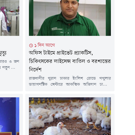
১ দিন আগে
ত্যু
অফিস টাইমে প্রাইভেট প্র্যাকটিস,
চিকিৎসকের লাইসেন্স বাতিল ও বরখাস্তের
ে আরও ৩ জন
যে নতুন রোগী
নির্দেশ
গত ১৫ মার্চ
রাজধানীর পুরান ঢাকার ইংলিশ রোডে পপুলার
উপসর্গ নিয়ে
ডায়াগনস্টিক সেন্টারে আকস্মিক অভিযান চালিয়ে
ত হামে মারা
সরকারি দায়িত্ব পালনের সময় রোগী দেখার
বাস্থ্য...
অভিযোগে নরসিংদীর বেলাব উপজেলা স্বাস্থ্য
কমপ্লেক্সের চিকিৎসক ডা. মইনুল হাসান চিশতীকে
হাতেনাতে শনাক্ত করেছেন স্বাস্থ্যমন্ত্রী সরদার মো.
সাখাওয়াত হোসেন। এ ঘটনায় ওই চিকিৎসকের
নিবন্ধন বাতিল এবং সরকারি চাকরি থেকে বরখাস্তের
নির্দেশ দিয়েছেন মন্ত্রী।বৃহস্পতিবার...