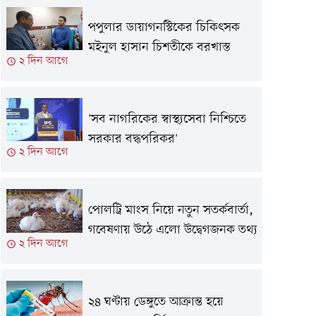
পপুলার ডায়াগনস্টিকের চিকিৎসক
মইনুল হাসান চিশতীকে বরখাস্ত
২ দিন আগে
'সব নাগরিকের স্বাস্থ্যসেবা নিশ্চিতে
সরকার বদ্ধপরিকর'
২ দিন আগে
পোলট্রি মাংস নিয়ে নতুন সতর্কবার্তা,
গবেষণায় উঠে এলো উদ্বেগজনক তথ্য
২ দিন আগে
২৪ ঘণ্টায় ডেঙ্গুতে আক্রান্ত হয়ে