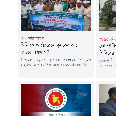
৭ ঘন্টা আগে
১০ ঘন্
মিনি কোল্ড স্টোরেজে কৃষকের আয়
কোম্পানী
বাড়বে: শিক্ষামন্ত্রী
শিবিরের 
চাঁদপুরের কচুয়ায় কৃষিপণ্য সংরক্ষণে বিনামূল্যে
নোয়াখালীর
হাইব্রিড সোলারচালিত মিনি কোল্ড স্টোরেজ বিতরণ
ইউনিয়নে ব
কার্যক্রমের উদ্বোধন করা হয়েছে। সরকারের পাইলট
সংঘর্ষ এবং
প্রকল্পের আওতায় বাস্তবায়িত এ উদ্যোগ কৃষকদের
ঘটনায় জামা
উৎপাদিত ফসল সংরক্ষণ, ন্যায্যমূল্য নিশ্চিত এবং
করে অজ্ঞা
আয় বৃদ্ধিতে গুরুত্বপূর্ণ ভূমিকা রাখবে বলে মন্তব্য
মামলা দা
করেছেন শিক্ষা, প্রাথমিক ও গণশিক্ষা মন্ত্রী ড. আ ন ম
কোম্পানীগঞ
এহসানুল হক মিলন।শুক্রবার বিকেলে...
মোহাম্মদ 
মামলার বাদী