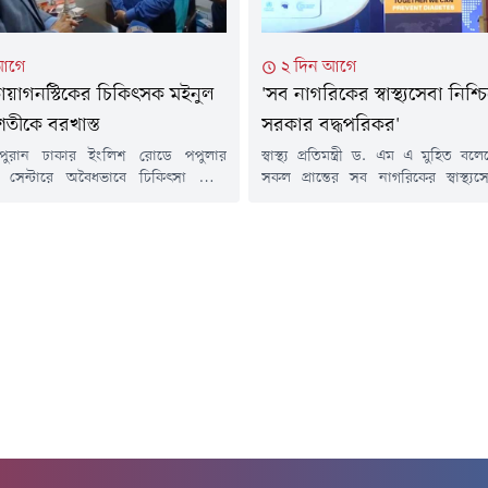
আগে
২ দিন আগে
ায়াগনস্টিকের চিকিৎসক মইনুল
'সব নাগরিকের স্বাস্থ্যসেবা নিশ্চ
শতীকে বরখাস্ত
সরকার বদ্ধপরিকর'
 পুরান ঢাকার ইংলিশ রোডে পপুলার
স্বাস্থ্য প্রতিমন্ত্রী ড. এম এ মুহিত ব
িক সেন্টারে অবৈধভাবে চিকিৎসা সেবা
সকল প্রান্তের সব নাগরিকের স্বাস্থ্যস
ক্তারের লাইসেন্স বাতিল ও চাকুরি থেকে
সরকার বদ্ধপরিকর।বৃহস্পতিবার (৬ আ
নির্দেশ দিয়েছেন স্বাস্থ্যমন্ত্রী। আজ
রাজধানীর একটি হোটেলে আন্তর্জাতিক
র দুপুরে পপুলার ডায়াগনস্টিকে আকস্মিক
প্রতিরোধ শীর্ষ সম্মেলনে এ কথা জানান তিন
চালনা করেন স্বাস্থ্যমন্ত্রী সরদার
প্রতিমন্ত্রী বলেন, স্বাস্থ্যসেবাকে প্রান্তিক
 হোসেন।এ সময়, নরসিংদীর বেলাবো
দেয়ার জন্য সরকার কাজ করছে। সেখ
রকারি হাসপাতালের ডাক্তার মইনুল
স্বাস্থ্য বিশেষজ্ঞ, গবেষক, উন্নয়ন সহযোগ
ীকে সেবারত অবস্থায় হাতেনাতে ধরেন...