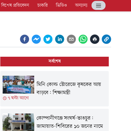
বিশেষ প্রতিবেদন
চাকরি
ভিডিও
অন্যান্য
সর্বশেষ
মিনি কোল্ড স্টোরেজে কৃষকের আয়
বাড়বে: শিক্ষামন্ত্রী
৭ ঘন্টা আগে
কোম্পানীগঞ্জে সংঘর্ষ-ভাঙচুর:
জামায়াত-শিবিরের ১০ জনের নামে