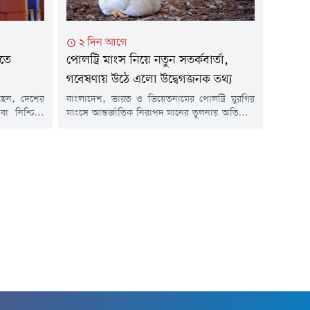
২ দিন আগে
িতে
পোলট্রি মাংস নিয়ে নতুন সতর্কবার্তা,
গবেষণায় উঠে এলো উদ্বেগজনক তথ্য
লেছেন, দেশের
বাংলাদেশ, ভারত ও ভিয়েতনামের পোলট্রি মুরগির
েবা নিশ্চিতে
মাংসে আন্তর্জাতিক নিরাপদ মানের তুলনায় অতিরিক্ত
গস্ট) সকালে
অ্যান্টিমাইক্রোবিয়ালের উপস্থিতি পাওয়া গেছে।
 ডায়াবেটিস
যুক্তরাজ্যের লন্ডনভিত্তিক রয়্যাল ভেটেরিনারি কলেজ
ি। স্বাস্থ্য
(আরভিসি) পরিচালিত এক গবেষণায় এ তথ্য উঠে
 পর্যায়ে পৌঁছে
এসেছে। গবেষণায় বলা হয়েছে, তিন দেশের মুরগির
ানে অবশ্যই
মাংসের কিছু নমুনায় অ্যান্টিমাইক্রোবিয়ালের মাত্রা
ী...
বৈশ্বিক নির্ধারিত সীমার চেয়ে উল্লেখযোগ্যভাবে বেশি।
অ্যান্টিমাইক্রোবিয়াল হলো এমন ওষুধ বা...