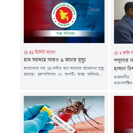
৪১ মিনিট আগে
২ ঘন্টা
হাম সন্দেহে আরও ৬ জনের মৃত্যু
পপুলার ড
সারাদেশে গত ২৪ ঘণ্টায় হাম সন্দেহে ছয়জনের মৃত্যু
হাসান চি
হয়েছে। বৃহস্পতিবার (৬ আগস্ট) স্বাস্থ্য অধিদপ্তরের
রাজধানীর
কন্ট্রোল রুম থেকে পাঠানো এক সংবাদ বিজ্ঞপ্তিতে এ
ডায়াগনস্ট
তথ্য জানানো হয়।এতে বলা হয়, গত ২৪ ঘণ্টায়
দেয়ায় এক ডা
সন্দেহজনক হামরোগীর সংখ্যা ৭৩৩ জন এবং গত ১৫
বরখাস্তের 
মার্চ থেকে ৬ আগস্ট পর্যন্ত সন্দেহজনক হামরোগীর
বৃহস্পতিবা
সংখ্যা এক লক্ষ ৩৩ হাজার...
অভিযান পরি
সাখাওয়াত
উপজেলার স
হাসান চিশত