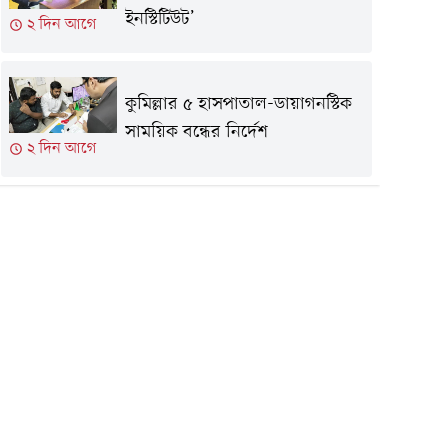
ইনস্টিটিউট’
২ দিন আগে
কুমিল্লার ৫ হাসপাতাল-ডায়াগনস্টিক
সাময়িক বন্ধের নির্দেশ
২ দিন আগে