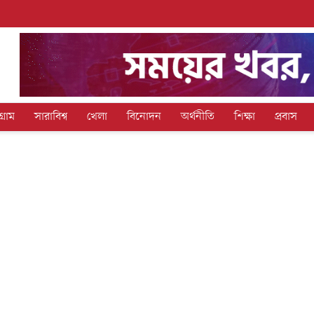
গ্রাম
সারাবিশ্ব
খেলা
বিনোদন
অর্থনীতি
শিক্ষা
প্রবাস