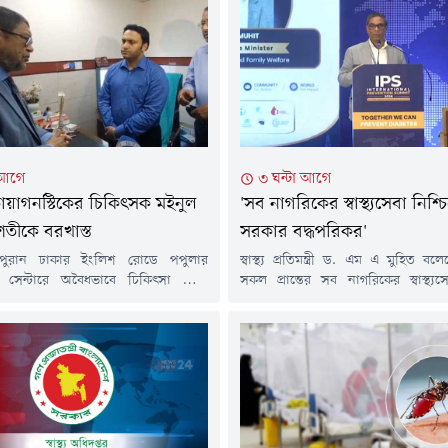
 আগে
৩ ঘন্টা আগে
ায়াগনস্টিকের চিকিৎসক মইনুল
'সব নাগরিকের স্বাস্থ্যসেবা নিশ্চ
শতীকে বরখাস্ত
সরকার বদ্ধপরিকর'
 পুরান ঢাকার ইংলিশ রোডে পপুলার
স্বাস্থ্য প্রতিমন্ত্রী ড. এম এ মুহিত ব
িক সেন্টারে অবৈধভাবে চিকিৎসা সেবা
সকল প্রান্তের সব নাগরিকের স্বাস্থ্যস
ক্তারের লাইসেন্স বাতিল ও চাকুরি থেকে
সরকার বদ্ধপরিকর।বৃহস্পতিবার (৬ আ
নির্দেশ দিয়েছেন স্বাস্থ্যমন্ত্রী। আজ
রাজধানীর একটি হোটেলে আন্তর্জাতিক
র দুপুরে পপুলার ডায়াগনস্টিকে আকস্মিক
প্রতিরোধ শীর্ষ সম্মেলনে এ কথা জানান তিন
চালনা করেন স্বাস্থ্যমন্ত্রী সরদার
প্রতিমন্ত্রী বলেন, স্বাস্থ্যসেবাকে প্রান্তিক
 হোসেন।এ সময়, নরসিংদীর বেলাবো
দেয়ার জন্য সরকার কাজ করছে। সেখ
রকারি হাসপাতালের ডাক্তার মইনুল
স্বাস্থ্য বিশেষজ্ঞ, গবেষক, উন্নয়ন সহযোগ
ীকে সেবারত অবস্থায় হাতেনাতে ধরেন...