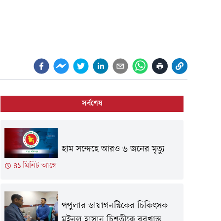
সর্বশেষ
হাম সন্দেহে আরও ৬ জনের মৃত্যু
৪১ মিনিট আগে
পপুলার ডায়াগনস্টিকের চিকিৎসক
মইনুল হাসান চিশতীকে বরখাস্ত