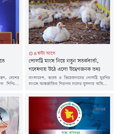
৪ ঘন্টা আগে
িতে
পোলট্রি মাংস নিয়ে নতুন সতর্কবার্তা,
গবেষণায় উঠে এলো উদ্বেগজনক তথ্য
লেছেন, দেশের
বাংলাদেশ, ভারত ও ভিয়েতনামের পোলট্রি মুরগির
েবা নিশ্চিতে
মাংসে আন্তর্জাতিক নিরাপদ মানের তুলনায় অতিরিক্ত
গস্ট) সকালে
অ্যান্টিমাইক্রোবিয়ালের উপস্থিতি পাওয়া গেছে।
 ডায়াবেটিস
যুক্তরাজ্যের লন্ডনভিত্তিক রয়্যাল ভেটেরিনারি কলেজ
ি। স্বাস্থ্য
(আরভিসি) পরিচালিত এক গবেষণায় এ তথ্য উঠে
 পর্যায়ে পৌঁছে
এসেছে। গবেষণায় বলা হয়েছে, তিন দেশের মুরগির
ানে অবশ্যই
মাংসের কিছু নমুনায় অ্যান্টিমাইক্রোবিয়ালের মাত্রা
ী...
বৈশ্বিক নির্ধারিত সীমার চেয়ে উল্লেখযোগ্যভাবে বেশি।
অ্যান্টিমাইক্রোবিয়াল হলো এমন ওষুধ বা...