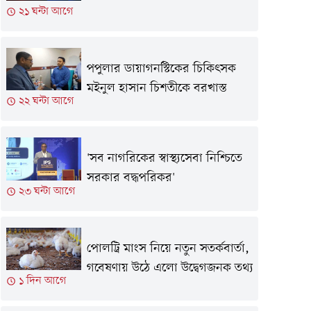
২১ ঘন্টা আগে
পপুলার ডায়াগনস্টিকের চিকিৎসক
মইনুল হাসান চিশতীকে বরখাস্ত
২২ ঘন্টা আগে
'সব নাগরিকের স্বাস্থ্যসেবা নিশ্চিতে
সরকার বদ্ধপরিকর'
২৩ ঘন্টা আগে
পোলট্রি মাংস নিয়ে নতুন সতর্কবার্তা,
গবেষণায় উঠে এলো উদ্বেগজনক তথ্য
১ দিন আগে