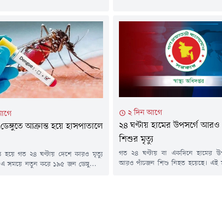
 হামরোগীর সংখ্যা ৭৩৩ জন এবং গত ১৫
বরখাস্তের নির্দেশ দিয়েছেন স্বাস্থ্য
 ৬ আগস্ট পর্যন্ত সন্দেহজনক হামরোগীর
বৃহস্পতিবার দুপুরে পপুলার ডায়াগনস্ট
ক্ষ ৩৩ হাজার...
অভিযান পরিচালনা করেন স্বাস্থ্যমন
সাখাওয়াত হোসেন।এ সময়, নরসিংদ
উপজেলার সরকারি হাসপাতালের ডাক
হাসান চিশতীকে সেবারত অবস্থায় হাতেন
২ দিন আগে
আগে
২৪ ঘণ্টায় হামের উপসর্গে আরও 
 ডেঙ্গুতে আক্রান্ত হয়ে হাসপাতালে
শিশুর মৃত্যু
গত ২৪ ঘণ্টায় বা একদিনে হামের উপ
ান্ত হয়ে গত ২৪ ঘণ্টায় দেশে কারও মৃত্যু
আরও পাঁচজন শিশু নিহত হয়েছে। এই স
এ সময়ে নতুন করে ১৯৫ জন ডেঙ্গুরোগী
নতুন রোগী শনাক্ত হয়েছে ১ হাজার ৮৩
পাতালে ভর্তি হয়েছেন।বুধবার (৫ আগস্ট)
গত ১৫ মার্চ থেকে আজ পর্যন্ত সারা
িদপ্তরের হেলথ ইমার্জেন্সি অপারেশন সেন্টার
উপসর্গ নিয়ে ৭৫৮ শিশুর মৃত্যু হয়েছে। 
রুম থেকে পাঠানো ডেঙ্গু বিষয়ক এক প্রেস
মারা গেছে ৯৬ জন। সব মিলিয়ে মৃতের সং
ে এ তথ্য জানানো হয়।এতে বলা হয়, গত ২৪
..