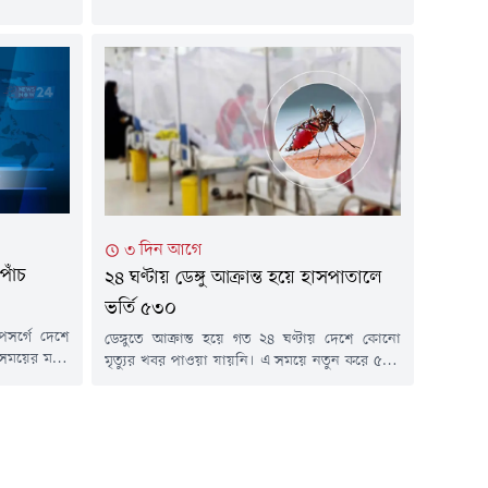
মন্ত্রী। আজ
রাজধানীর একটি হোটেলে আন্তর্জাতিক ডায়াবেটিস
িকে আকস্মিক
প্রতিরোধ শীর্ষ সম্মেলনে এ কথা জানান তিনি। স্বাস্থ্য
্ত্রী সরদার
প্রতিমন্ত্রী বলেন, স্বাস্থ্যসেবাকে প্রান্তিক পর্যায়ে পৌঁছে
ীর বেলাবো
দেয়ার জন্য সরকার কাজ করছে। সেখানে অবশ্যই
্তার মইনুল
স্বাস্থ্য বিশেষজ্ঞ, গবেষক, উন্নয়ন সহযোগী...
াতে ধরেন...
৩ দিন আগে
পাঁচ
২৪ ঘণ্টায় ডেঙ্গু আক্রান্ত হয়ে হাসপাতালে
ভর্তি ৫৩০
সর্গে দেশে
ডেঙ্গুতে আক্রান্ত হয়ে গত ২৪ ঘণ্টায় দেশে কোনো
ময়ের মধ্যে
মৃত্যুর খবর পাওয়া যায়নি। এ সময়ে নতুন করে ৫৩০
 জন। এ নিয়ে
জন ডেঙ্গুরোগী দেশের বিভিন্ন হাসপাতালে ভর্তি
দেশে হামের
হয়েছেন।মঙ্গলবার (৪ আগস্ট) স্বাস্থ্য অধিদপ্তরের হেলথ
নিশ্চিত হামে
ইমার্জেন্সি অপারেশন সেন্টার ও কন্ট্রোল রুমের
খ্যা...
প্রকাশিত ডেঙ্গু বিষয়ক প্রেস বিজ্ঞপ্তিতে এ তথ্য
জানানো হয়েছে।এতে বলা হয়, গত ২৪ ঘণ্টায় ডেঙ্গু...