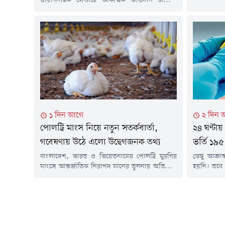
ডায়াগনস্টিক সেন্টারে আকস্মিক অভিযান চালিয়ে
সন্দেহজনক
সরকারি দায়িত্ব পালনের সময় রোগী দেখার
মার্চ থেকে
অভিযোগে নরসিংদীর বেলাব উপজেলা স্বাস্থ্য
সংখ্যা এক ল
কমপ্লেক্সের চিকিৎসক ডা. মইনুল হাসান চিশতীকে
হাতেনাতে শনাক্ত করেছেন স্বাস্থ্যমন্ত্রী সরদার মো.
সাখাওয়াত হোসেন। এ ঘটনায় ওই চিকিৎসকের
নিবন্ধন বাতিল এবং সরকারি চাকরি থেকে বরখাস্তের
নির্দেশ দিয়েছেন মন্ত্রী।বৃহস্পতিবার...
১ দিন আগে
২ দিন 
পোলট্রি মাংস নিয়ে নতুন সতর্কবার্তা,
২৪ ঘণ্টায়
গবেষণায় উঠে এলো উদ্বেগজনক তথ্য
ভর্তি ১৯৫
বাংলাদেশ, ভারত ও ভিয়েতনামের পোলট্রি মুরগির
ডেঙ্গু আক্র
মাংসে আন্তর্জাতিক নিরাপদ মানের তুলনায় অতিরিক্ত
হয়নি। তবে 
অ্যান্টিমাইক্রোবিয়ালের উপস্থিতি পাওয়া গেছে।
বিভিন্ন হাস
যুক্তরাজ্যের লন্ডনভিত্তিক রয়্যাল ভেটেরিনারি কলেজ
স্বাস্থ্য অধ
(আরভিসি) পরিচালিত এক গবেষণায় এ তথ্য উঠে
ও কন্ট্রোল 
এসেছে। গবেষণায় বলা হয়েছে, তিন দেশের মুরগির
বিজ্ঞপ্তিত
মাংসের কিছু নমুনায় অ্যান্টিমাইক্রোবিয়ালের মাত্রা
ঘণ্টায় ডেঙ্গু.