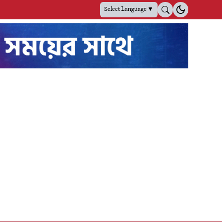
Select Language
▼