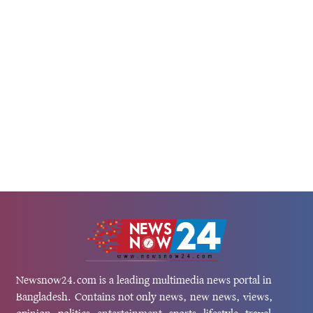
Newsnow24.com is a leading multimedia news portal in
Bangladesh. Contains not only news, new news, views,