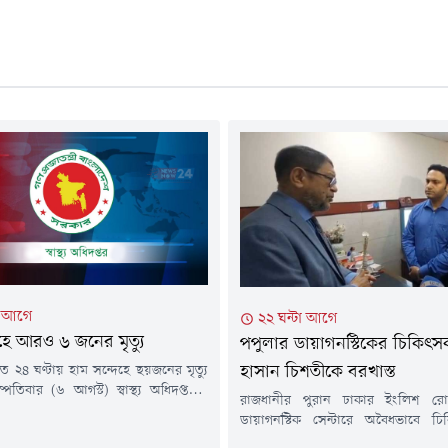
া আগে
২২ ঘন্টা আগে
েহে আরও ৬ জনের মৃত্যু
পপুলার ডায়াগনস্টিকের চিকিৎস
 ২৪ ঘণ্টায় হাম সন্দেহে ছয়জনের মৃত্যু
হাসান চিশতীকে বরখাস্ত
্পতিবার (৬ আগস্ট) স্বাস্থ্য অধিদপ্তরের
রাজধানীর পুরান ঢাকার ইংলিশ রো
ম থেকে পাঠানো এক সংবাদ বিজ্ঞপ্তিতে এ
ডায়াগনস্টিক সেন্টারে অবৈধভাবে চি
নো হয়।এতে বলা হয়, গত ২৪ ঘণ্টায়
দেয়ায় এক ডাক্তারের লাইসেন্স বাতিল ও