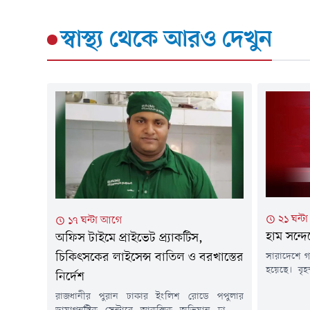
স্বাস্থ্য
থেকে আরও দেখুন
২১ ঘন্ট
১৭ ঘন্টা আগে
হাম সন্দ
অফিস টাইমে প্রাইভেট প্র্যাকটিস,
সারাদেশে গত
চিকিৎসকের লাইসেন্স বাতিল ও বরখাস্তের
হয়েছে। বৃহস
নির্দেশ
কন্ট্রোল রু
রাজধানীর পুরান ঢাকার ইংলিশ রোডে পপুলার
তথ্য জানা