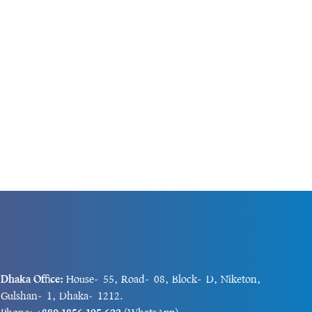
Dhaka Office:
House-55, Road-08, Block-D, Niketon,
Gulshan-1, Dhaka-1212.