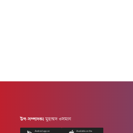
বৈশ্বিক নির্ধারিত সীমার চেয়ে উল্লেখযোগ্যভাবে বেশি।
অ্যান্টিমাইক্রোবিয়াল হলো এমন ওষুধ বা...
উপ-সম্পাদকঃ
মুহাম্মদ ওসমান
Android app on
Available on the