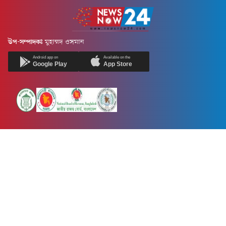
উপ-সম্পাদকঃ
মুহাম্মদ ওসমান
Android app on
Available on the
Google Play
App Store
Newsnow24.com is a leading multimedia news portal in Bangladesh.
Contains not only news, new news, views, opinion, politics,
entertainment, sports, lifestyle, travel, health, and others. We are
committed to focusing on Probash news all around the world with
visuals.
তথ্য অধিদফতরের নিবন্ধন নম্বর :১৩৫
Dhaka Office:
House-55, Road-08, Block-D, Niketon, Gulshan-1,
Dhaka-1212.
Phone:
+880 1856 195 622
(WhatsApp)