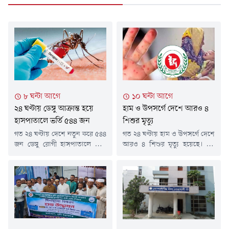
৮ ঘন্টা আগে
১০ ঘন্টা আগে
২৪ ঘণ্টায় ডেঙ্গু আক্রান্ত হয়ে
হাম ও উপসর্গে দেশে আরও ৪
হাসপাতালে ভর্তি ৫৪৪ জন
শিশুর মৃত্যু
গত ২৪ ঘণ্টায় দেশে নতুন করে ৫৪৪
গত ২৪ ঘণ্টায় হাম ও উপসর্গে দেশে
জন ডেঙ্গু রোগী হাসপাতালে ভর্তি
আরও ৪ শিশুর মৃত্যু হয়েছে। এই
হয়েছেন। তবে এ সময়ে ডেঙ্গুতে
চারজন শিশুরই মৃত্যু হয়েছে
আক্রান্ত হয়ে কারও মৃত্যুর খবর
ঢাকায়।এ নিয়ে গত ১৫ মার্চ থেকে
পাওয়া যায়নি।শনিবার (৮ আগস্ট)
এখন পর্যন্ত সারা দেশে হামের
স্বাস্থ্য অধিদফতরের হেলথ
উপসর্গ নিয়ে ৭৬৯ শিশুর মৃত্যু
ইমার্জেন্সি অপারেশন সেন্টার ও
হয়েছে। আর নিশ্চিত হামে মারা
কন্ট্রোলরুমের প্রকাশিত ডেঙ্গুবিষয়ক
গেছে ৯৮ জন শিশু।শনিবার (৮
বিজ্ঞপ্তিতে এসব তথ্য জানানো হয়।
আগস্ট) দুপুরের পর স্বাস্থ্য
বিজ্ঞপ্তিতে বলা হয়, নতুন ভর্তি
অধিদফতরের হাম-বিষয়ক