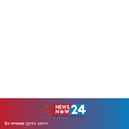
পৌঁছে দেয়ার জন্য সরকার কাজ
গবেষণায় বলা হয়েছে, তিন দেশের
করছে। সেখানে অবশ্যই স্বাস্থ্য
মুরগির মাংসের কিছু নমুনায়
বিশেষজ্ঞ, গবেষক, উন্নয়ন
অ্যান্টিমাইক্রোবিয়ালের মাত্রা বৈশ্বিক
সহযোগী...
নির্ধারিত সীমার চেয়ে
উল্লেখযোগ্যভাবে বেশি।
অ্যান্টিমাইক্রোবিয়াল হলো এমন
ওষুধ বা...
উপ-সম্পাদকঃ
মুহাম্মদ ওসমান