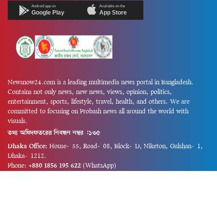
Android app on
Available on the
Google Play
App Store
Newsnow24.com is a leading multimedia news portal in Bangladesh.
Contains not only news, new news, views, opinion, politics,
entertainment, sports, lifestyle, travel, health, and others. We are
committed to focusing on Probash news all around the world with
visuals.
তথ্য অধিদফতরের নিবন্ধন নম্বর :১৩৫
Dhaka Office:
House-55, Road-08, Block-D, Niketon, Gulshan-1,
Dhaka-1212.
Phone:
+880 1856 195 622
(WhatsApp)
Phone:
+880 1869 913 486
Chittagong office:
House-85/A, Road-7, 5th Floor, O.R.Nizam Road
R/A, 15 No. Bagmoniram,Panchlaish, Chattogram 4000.
Phone:
+880 1850 414 847