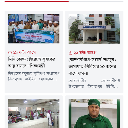
১৯ ঘন্টা আগে
২২ ঘন্টা আগে
মিনি কোল্ড স্টোরেজে কৃষকের
কোম্পানীগঞ্জে সংঘর্ষ-ভাঙচুর:
আয় বাড়বে: শিক্ষামন্ত্রী
জামায়াত-শিবিরের ১০ জনের
নামে মামলা
চাঁদপুরের কচুয়ায় কৃষিপণ্য সংরক্ষণে
বিনামূল্যে হাইব্রিড সোলারচালিত
নোয়াখালীর কোম্পানীগঞ্জ
মিনি কোল্ড স্টোরেজ বিতরণ
উপজেলার সিরাজপুর ইউনিয়নে
কার্যক্রমের উদ্বোধন করা হয়েছে।
বিএনপি ও জামায়াত-সমর্থকদের
সরকারের পাইলট প্রকল্পের আওতায়
মধ্যে সংঘর্ষ এবং স্থানীয় বিএনপি
বাস্তবায়িত এ উদ্যোগ কৃষকদের
কার্যালয়ে ভাঙচুরের ঘটনায়
উৎপাদিত ফসল সংরক্ষণ,
জামায়াত-শিবিরের ১০ নেতাকর্মীর
ন্যায্যমূল্য নিশ্চিত এবং আয়
নাম উল্লেখ করে অজ্ঞাত আরও ৩০
বৃদ্ধিতে গুরুত্বপূর্ণ ভূমিকা রাখবে
থেকে ৪০ জনকে আসামি করে
বলে মন্তব্য করেছেন শিক্ষা,
মামলা দায়ের করা হয়েছে।শুক্রবার