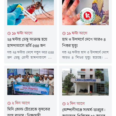
১৮ ঘন্টা আগে
১৯ ঘন্টা আগে
২৪ ঘণ্টায় ডেঙ্গু আক্রান্ত হয়ে
হাম ও উপসর্গে দেশে আরও ৪
হাসপাতালে ভর্তি ৫৪৪ জন
শিশুর মৃত্যু
গত ২৪ ঘণ্টায় দেশে নতুন করে ৫৪৪
গত ২৪ ঘণ্টায় হাম ও উপসর্গে দেশে
জন ডেঙ্গু রোগী হাসপাতালে ভর্তি
আরও ৪ শিশুর মৃত্যু হয়েছে। এই
হয়েছেন। তবে এ সময়ে ডেঙ্গুতে
চারজন শিশুরই মৃত্যু হয়েছে
আক্রান্ত হয়ে কারও মৃত্যুর খবর
ঢাকায়।এ নিয়ে গত ১৫ মার্চ থেকে
পাওয়া যায়নি।শনিবার (৮ আগস্ট)
এখন পর্যন্ত সারা দেশে হামের
স্বাস্থ্য অধিদফতরের হেলথ
উপসর্গ নিয়ে ৭৬৯ শিশুর মৃত্যু
ইমার্জেন্সি অপারেশন সেন্টার ও
হয়েছে। আর নিশ্চিত হামে মারা
কন্ট্রোলরুমের প্রকাশিত ডেঙ্গুবিষয়ক
গেছে ৯৮ জন শিশু।শনিবার (৮
বিজ্ঞপ্তিতে এসব তথ্য জানানো হয়।
আগস্ট) দুপুরের পর স্বাস্থ্য
বিজ্ঞপ্তিতে বলা হয়, নতুন ভর্তি
অধিদফতরের হাম-বিষয়ক
২ দিন আগে
২ দিন আগে
হওয়া ডেঙ্গু রোগীদের মধ্যে ঢাকা...
হালনাগাদ...
মিনি কোল্ড স্টোরেজে কৃষকের
কোম্পানীগঞ্জে সংঘর্ষ-ভাঙচুর:
আয় বাড়বে: শিক্ষামন্ত্রী