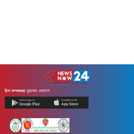
মইনুল হাসান চিশতীকে সেবারত
অবস্থায় হাতেনাতে ধরেন...
উপ-সম্পাদকঃ
মুহাম্মদ ওসমান
Android app on
Available on the
Google Play
App Store