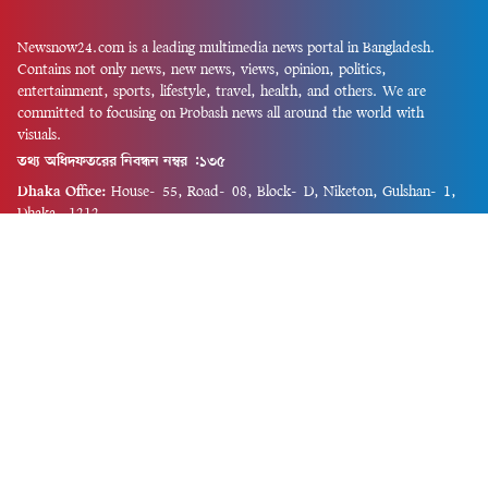
Newsnow24.com is a leading multimedia news portal in Bangladesh.
Contains not only news, new news, views, opinion, politics,
entertainment, sports, lifestyle, travel, health, and others. We are
committed to focusing on Probash news all around the world with
visuals.
তথ্য অধিদফতরের নিবন্ধন নম্বর :১৩৫
Dhaka Office:
House-55, Road-08, Block-D, Niketon, Gulshan-1,
Dhaka-1212.
Phone:
+880 1856 195 622
(WhatsApp)
Phone:
+880 1869 913 486
Chittagong office:
House-85/A, Road-7, 5th Floor, O.R.Nizam Road
R/A, 15 No. Bagmoniram,Panchlaish, Chattogram 4000.
Phone:
+880 1850 414 847
Phone:
+880 1313 427 319
Email:
newsnow24official@gmail.com
Design and Developed by
Md. Asif Iqbal
Privacy Policy
Contact Us