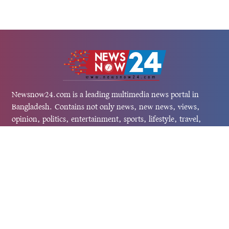
Newsnow24.com is a leading multimedia news portal in
Bangladesh. Contains not only news, new news, views,
opinion, politics, entertainment, sports, lifestyle, travel,
health, and others. We are committed to focusing on
Probash news all around the world with visuals.
তথ্য অধিদফতরের নিবন্ধন নম্বর :১৩৫