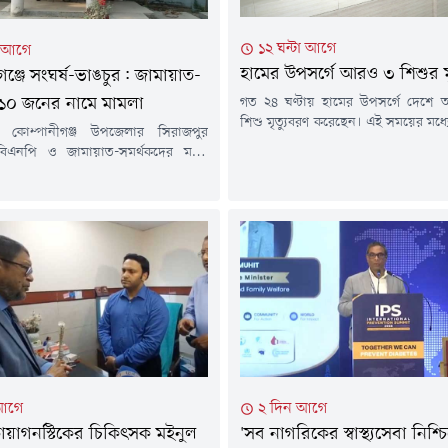
১২ ঘন্টা আগে
া আগে
হামের উপসর্গে আরও ৩ শিশুর মৃ
গঞ্জে সংঘর্ষ-ভাঙচুর: জামায়াত-
গত ২৪ ঘণ্টায় হামের উপসর্গে দেশ
১০ জনের নামে মামলা
শিশু মৃত্যুবরণ করেছেন। এই সময়ের মধ্
 কোম্পানীগঞ্জ উপজেলার সিরাজপুর
শনাক্ত হয়েছে ১ হাজার ২১৮ জন।এ নিয়ে 
িএনপি ও জামায়াত-সমর্থকদের মধ্যে
থেকে এখন পর্যন্ত সারা দেশে হামের 
 স্থানীয় বিএনপি কার্যালয়ে ভাঙচুরের
৭৬৭ শিশুর মৃত্যু হয়েছে। আর নিশ্চি
য়াত-শিবিরের ১০ নেতাকর্মীর নাম উল্লেখ
গেছে ৯৬ জন।শুক্রবার (৭ আগস্ট) বিকেলে স্
ত আরও ৩০ থেকে ৪০ জনকে আসামি করে
য়ের করা হয়েছে।শুক্রবার সকালে
্জ থানার ভারপ্রাপ্ত কর্মকর্তা (ওসি)
নুরুল হাকিম বিষয়টি নিশ্চিত করেন।
 হয়েছেন স্থানীয়...
আগে
২ দিন আগে
ায়াগনস্টিকের চিকিৎসক মইনুল
'সব নাগরিকের স্বাস্থ্যসেবা নিশ্চ