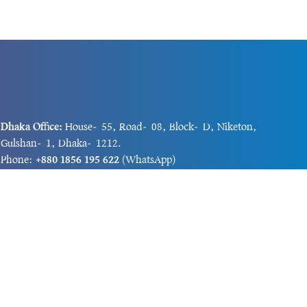
Dhaka Office:
House-55, Road-08, Block-D, Niketon,
Gulshan-1, Dhaka-1212.
Phone:
+880 1856 195 622
(WhatsApp)
Phone:
+880 1869 913 486
Chittagong office:
House-85/A, Road-7, 5th Floor,
O.R.Nizam Road R/A, 15 No. Bagmoniram,Panchlaish,
Chattogram 4000.
Phone:
+880 1850 414 847
Phone:
+880 1313 427 319
Email:
newsnow24official@gmail.com