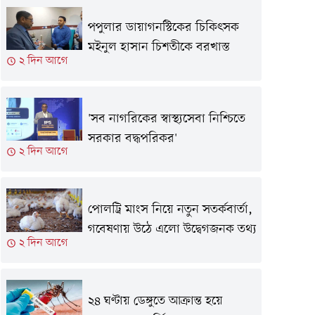
পপুলার ডায়াগনস্টিকের চিকিৎসক
মইনুল হাসান চিশতীকে বরখাস্ত
২ দিন আগে
'সব নাগরিকের স্বাস্থ্যসেবা নিশ্চিতে
সরকার বদ্ধপরিকর'
২ দিন আগে
পোলট্রি মাংস নিয়ে নতুন সতর্কবার্তা,
গবেষণায় উঠে এলো উদ্বেগজনক তথ্য
২ দিন আগে
২৪ ঘণ্টায় ডেঙ্গুতে আক্রান্ত হয়ে