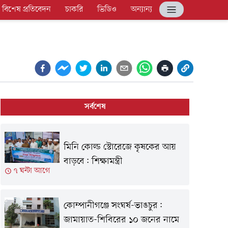
বিশেষ প্রতিবেদন
চাকরি
ভিডিও
অন্যান্য
সর্বশেষ
মিনি কোল্ড স্টোরেজে কৃষকের আয়
বাড়বে: শিক্ষামন্ত্রী
৭ ঘন্টা আগে
কোম্পানীগঞ্জে সংঘর্ষ-ভাঙচুর:
জামায়াত-শিবিরের ১০ জনের নামে