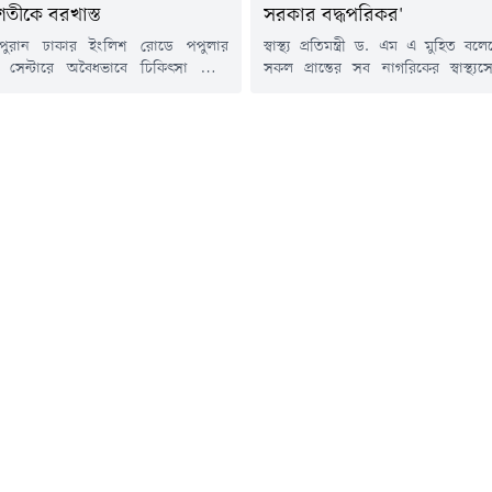
শতীকে বরখাস্ত
সরকার বদ্ধপরিকর'
 পুরান ঢাকার ইংলিশ রোডে পপুলার
স্বাস্থ্য প্রতিমন্ত্রী ড. এম এ মুহিত ব
িক সেন্টারে অবৈধভাবে চিকিৎসা সেবা
সকল প্রান্তের সব নাগরিকের স্বাস্থ্যস
ক্তারের লাইসেন্স বাতিল ও চাকুরি থেকে
সরকার বদ্ধপরিকর।বৃহস্পতিবার (৬ আ
নির্দেশ দিয়েছেন স্বাস্থ্যমন্ত্রী। আজ
রাজধানীর একটি হোটেলে আন্তর্জাতিক
র দুপুরে পপুলার ডায়াগনস্টিকে আকস্মিক
প্রতিরোধ শীর্ষ সম্মেলনে এ কথা জানান তিন
চালনা করেন স্বাস্থ্যমন্ত্রী সরদার
প্রতিমন্ত্রী বলেন, স্বাস্থ্যসেবাকে প্রান্তিক
 হোসেন।এ সময়, নরসিংদীর বেলাবো
দেয়ার জন্য সরকার কাজ করছে। সেখ
রকারি হাসপাতালের ডাক্তার মইনুল
স্বাস্থ্য বিশেষজ্ঞ, গবেষক, উন্নয়ন সহযোগ
ীকে সেবারত অবস্থায় হাতেনাতে ধরেন...