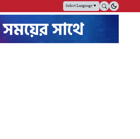
Select Language
▼