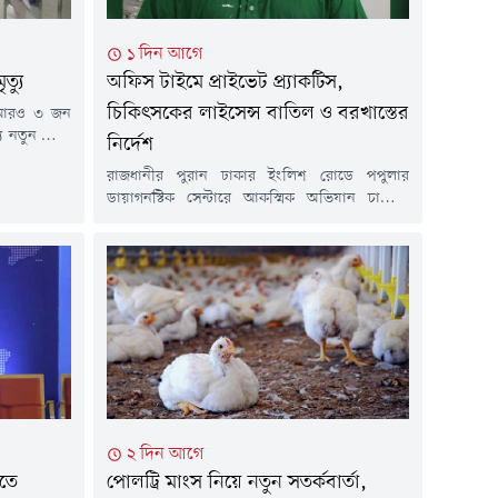
১ দিন আগে
ত্যু
অফিস টাইমে প্রাইভেট প্র্যাকটিস,
চিকিৎসকের লাইসেন্স বাতিল ও বরখাস্তের
ে আরও ৩ জন
যে নতুন রোগী
নির্দেশ
গত ১৫ মার্চ
রাজধানীর পুরান ঢাকার ইংলিশ রোডে পপুলার
উপসর্গ নিয়ে
ডায়াগনস্টিক সেন্টারে আকস্মিক অভিযান চালিয়ে
ত হামে মারা
সরকারি দায়িত্ব পালনের সময় রোগী দেখার
বাস্থ্য...
অভিযোগে নরসিংদীর বেলাব উপজেলা স্বাস্থ্য
কমপ্লেক্সের চিকিৎসক ডা. মইনুল হাসান চিশতীকে
হাতেনাতে শনাক্ত করেছেন স্বাস্থ্যমন্ত্রী সরদার মো.
সাখাওয়াত হোসেন। এ ঘটনায় ওই চিকিৎসকের
নিবন্ধন বাতিল এবং সরকারি চাকরি থেকে বরখাস্তের
নির্দেশ দিয়েছেন মন্ত্রী।বৃহস্পতিবার...
২ দিন আগে
িতে
পোলট্রি মাংস নিয়ে নতুন সতর্কবার্তা,