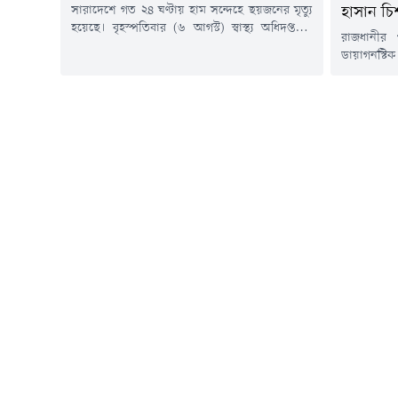
সারাদেশে গত ২৪ ঘণ্টায় হাম সন্দেহে ছয়জনের মৃত্যু
হাসান চি
হয়েছে। বৃহস্পতিবার (৬ আগস্ট) স্বাস্থ্য অধিদপ্তরের
রাজধানীর
কন্ট্রোল রুম থেকে পাঠানো এক সংবাদ বিজ্ঞপ্তিতে এ
ডায়াগনস্ট
তথ্য জানানো হয়।এতে বলা হয়, গত ২৪ ঘণ্টায়
দেয়ায় এক ডা
সন্দেহজনক হামরোগীর সংখ্যা ৭৩৩ জন এবং গত ১৫
বরখাস্তের 
মার্চ থেকে ৬ আগস্ট পর্যন্ত সন্দেহজনক হামরোগীর
বৃহস্পতিবা
সংখ্যা এক লক্ষ ৩৩ হাজার...
অভিযান পরি
সাখাওয়াত
উপজেলার স
হাসান চিশত