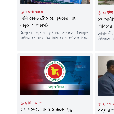
৭ ঘন্টা আগে
১১ ঘন্ট
মিনি কোল্ড স্টোরেজে কৃষকের আয়
কোম্পানী
বাড়বে: শিক্ষামন্ত্রী
শিবিরের 
চাঁদপুরের কচুয়ায় কৃষিপণ্য সংরক্ষণে বিনামূল্যে
নোয়াখালীর
হাইব্রিড সোলারচালিত মিনি কোল্ড স্টোরেজ বিতরণ
ইউনিয়নে ব
কার্যক্রমের উদ্বোধন করা হয়েছে। সরকারের পাইলট
সংঘর্ষ এবং
প্রকল্পের আওতায় বাস্তবায়িত এ উদ্যোগ কৃষকদের
ঘটনায় জামা
উৎপাদিত ফসল সংরক্ষণ, ন্যায্যমূল্য নিশ্চিত এবং
করে অজ্ঞা
আয় বৃদ্ধিতে গুরুত্বপূর্ণ ভূমিকা রাখবে বলে মন্তব্য
মামলা দা
করেছেন শিক্ষা, প্রাথমিক ও গণশিক্ষা মন্ত্রী ড. আ ন ম
কোম্পানীগঞ
এহসানুল হক মিলন।শুক্রবার বিকেলে...
মোহাম্মদ 
মামলার বাদী
২ দিন আগে
২ দিন 
হাম সন্দেহে আরও ৬ জনের মৃত্যু
পপুলার ড