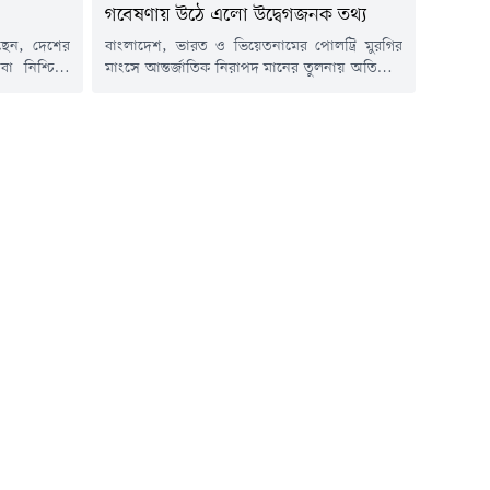
গবেষণায় উঠে এলো উদ্বেগজনক তথ্য
লেছেন, দেশের
বাংলাদেশ, ভারত ও ভিয়েতনামের পোলট্রি মুরগির
েবা নিশ্চিতে
মাংসে আন্তর্জাতিক নিরাপদ মানের তুলনায় অতিরিক্ত
গস্ট) সকালে
অ্যান্টিমাইক্রোবিয়ালের উপস্থিতি পাওয়া গেছে।
 ডায়াবেটিস
যুক্তরাজ্যের লন্ডনভিত্তিক রয়্যাল ভেটেরিনারি কলেজ
ি। স্বাস্থ্য
(আরভিসি) পরিচালিত এক গবেষণায় এ তথ্য উঠে
 পর্যায়ে পৌঁছে
এসেছে। গবেষণায় বলা হয়েছে, তিন দেশের মুরগির
ানে অবশ্যই
মাংসের কিছু নমুনায় অ্যান্টিমাইক্রোবিয়ালের মাত্রা
ী...
বৈশ্বিক নির্ধারিত সীমার চেয়ে উল্লেখযোগ্যভাবে বেশি।
অ্যান্টিমাইক্রোবিয়াল হলো এমন ওষুধ বা...