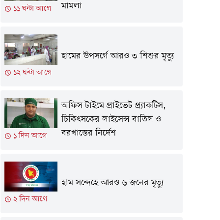
মামলা
১১ ঘন্টা আগে
হামের উপসর্গে আরও ৩ শিশুর মৃত্যু
১২ ঘন্টা আগে
অফিস টাইমে প্রাইভেট প্র্যাকটিস,
চিকিৎসকের লাইসেন্স বাতিল ও
বরখাস্তের নির্দেশ
১ দিন আগে
হাম সন্দেহে আরও ৬ জনের মৃত্যু
২ দিন আগে