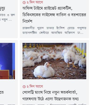
২ দিন আগে
ত্যু
অফিস টাইমে প্রাইভেট প্র্যাকটিস,
চিকিৎসকের লাইসেন্স বাতিল ও বরখাস্তের
ে আরও ৩ জন
যে নতুন রোগী
নির্দেশ
গত ১৫ মার্চ
রাজধানীর পুরান ঢাকার ইংলিশ রোডে পপুলার
উপসর্গ নিয়ে
ডায়াগনস্টিক সেন্টারে আকস্মিক অভিযান চালিয়ে
ত হামে মারা
সরকারি দায়িত্ব পালনের সময় রোগী দেখার
বাস্থ্য...
অভিযোগে নরসিংদীর বেলাব উপজেলা স্বাস্থ্য
কমপ্লেক্সের চিকিৎসক ডা. মইনুল হাসান চিশতীকে
হাতেনাতে শনাক্ত করেছেন স্বাস্থ্যমন্ত্রী সরদার মো.
সাখাওয়াত হোসেন। এ ঘটনায় ওই চিকিৎসকের
নিবন্ধন বাতিল এবং সরকারি চাকরি থেকে বরখাস্তের
নির্দেশ দিয়েছেন মন্ত্রী।বৃহস্পতিবার...
২ দিন আগে
িতে
পোলট্রি মাংস নিয়ে নতুন সতর্কবার্তা,
গবেষণায় উঠে এলো উদ্বেগজনক তথ্য