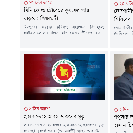
১৭ ঘন্টা আগে
২০ ঘন্
মিনি কোল্ড স্টোরেজে কৃষকের আয়
কোম্পানী
বাড়বে: শিক্ষামন্ত্রী
শিবিরের 
চাঁদপুরের কচুয়ায় কৃষিপণ্য সংরক্ষণে বিনামূল্যে
নোয়াখালীর
হাইব্রিড সোলারচালিত মিনি কোল্ড স্টোরেজ বিতরণ
ইউনিয়নে ব
কার্যক্রমের উদ্বোধন করা হয়েছে। সরকারের পাইলট
সংঘর্ষ এবং
প্রকল্পের আওতায় বাস্তবায়িত এ উদ্যোগ কৃষকদের
ঘটনায় জামা
উৎপাদিত ফসল সংরক্ষণ, ন্যায্যমূল্য নিশ্চিত এবং
করে অজ্ঞা
আয় বৃদ্ধিতে গুরুত্বপূর্ণ ভূমিকা রাখবে বলে মন্তব্য
মামলা দা
করেছেন শিক্ষা, প্রাথমিক ও গণশিক্ষা মন্ত্রী ড. আ ন ম
কোম্পানীগঞ
এহসানুল হক মিলন।শুক্রবার বিকেলে...
মোহাম্মদ 
মামলার বাদী
২ দিন আগে
২ দিন 
হাম সন্দেহে আরও ৬ জনের মৃত্যু
পপুলার ড
সারাদেশে গত ২৪ ঘণ্টায় হাম সন্দেহে ছয়জনের মৃত্যু
হাসান চি
হয়েছে। বৃহস্পতিবার (৬ আগস্ট) স্বাস্থ্য অধিদপ্তরের