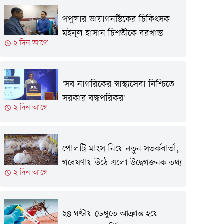
পপুলার ডায়াগনস্টিকের চিকিৎসক
মইনুল হাসান চিশতীকে বরখাস্ত
২ দিন আগে
'সব নাগরিকের স্বাস্থ্যসেবা নিশ্চিতে
সরকার বদ্ধপরিকর'
২ দিন আগে
পোলট্রি মাংস নিয়ে নতুন সতর্কবার্তা,
গবেষণায় উঠে এলো উদ্বেগজনক তথ্য
২ দিন আগে
২৪ ঘণ্টায় ডেঙ্গুতে আক্রান্ত হয়ে