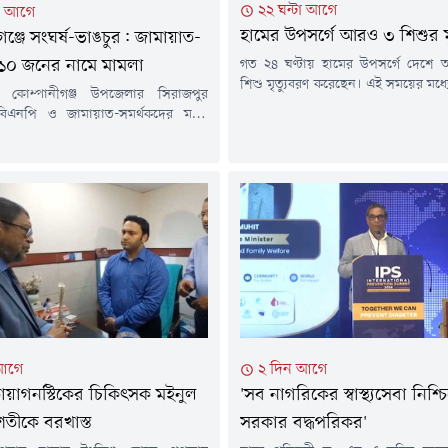
২২ ঘন্টা আগে
টা আগে
হামের উপসর্গে আরও ৩ শিশুর মৃ
গঞ্জে সংঘর্ষ-ভাঙচুর: জামায়াত-
গত ২৪ ঘণ্টায় হামের উপসর্গে দেশ
১০ জনের নামে মামলা
শিশু মৃত্যুবরণ করেছেন। এই সময়ের মধ্
 কোম্পানীগঞ্জ উপজেলার সিরাজপুর
শনাক্ত হয়েছে ১ হাজার ২১৮ জন।এ নিয়ে 
িএনপি ও জামায়াত-সমর্থকদের মধ্যে
থেকে এখন পর্যন্ত সারা দেশে হামের 
 স্থানীয় বিএনপি কার্যালয়ে ভাঙচুরের
৭৬৭ শিশুর মৃত্যু হয়েছে। আর নিশ্চি
য়াত-শিবিরের ১০ নেতাকর্মীর নাম উল্লেখ
গেছে ৯৬ জন।শুক্রবার (৭ আগস্ট) বিকেলে স্
ত আরও ৩০ থেকে ৪০ জনকে আসামি করে
য়ের করা হয়েছে।শুক্রবার সকালে
্জ থানার ভারপ্রাপ্ত কর্মকর্তা (ওসি)
নুরুল হাকিম বিষয়টি নিশ্চিত করেন।
 হয়েছেন স্থানীয়...
আগে
২ দিন আগে
ায়াগনস্টিকের চিকিৎসক মইনুল
'সব নাগরিকের স্বাস্থ্যসেবা নিশ্চ
শতীকে বরখাস্ত
সরকার বদ্ধপরিকর'