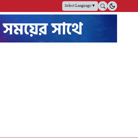
Select Language
▼