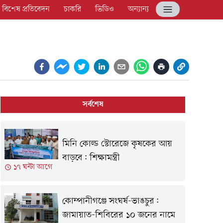
বিশেষ প্রতিবেদন
চাকরি
ভিডিও
অন্যান্য
সর্বশেষ
মিনি কোল্ড স্টোরেজে কৃষকের আয়
বাড়বে: শিক্ষামন্ত্রী
১৭ ঘন্টা আগে
কোম্পানীগঞ্জে সংঘর্ষ-ভাঙচুর:
জামায়াত-শিবিরের ১০ জনের নামে