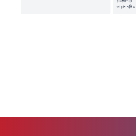
রাজধানীর
কন্ট্রোল রুম থেকে পাঠানো এক সংবাদ বিজ্ঞপ্তিতে এ
ডায়াগনস্ট
তথ্য জানানো হয়।এতে বলা হয়, গত ২৪ ঘণ্টায়
দেয়ায় এক ডা
সন্দেহজনক হামরোগীর সংখ্যা ৭৩৩ জন এবং গত ১৫
বরখাস্তের 
মার্চ থেকে ৬ আগস্ট পর্যন্ত সন্দেহজনক হামরোগীর
বৃহস্পতিবা
সংখ্যা এক লক্ষ ৩৩ হাজার...
অভিযান পরি
সাখাওয়াত
উপজেলার স
হাসান চিশত