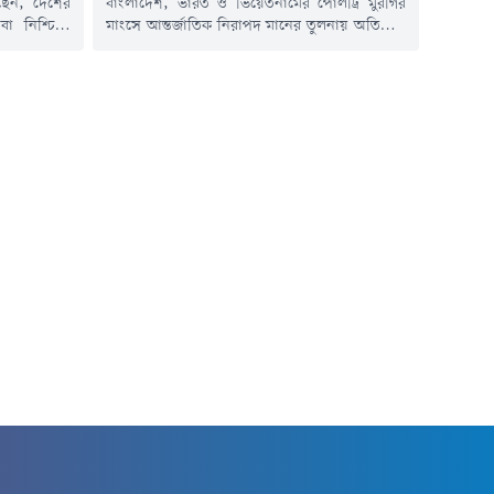
লেছেন, দেশের
বাংলাদেশ, ভারত ও ভিয়েতনামের পোলট্রি মুরগির
েবা নিশ্চিতে
মাংসে আন্তর্জাতিক নিরাপদ মানের তুলনায় অতিরিক্ত
গস্ট) সকালে
অ্যান্টিমাইক্রোবিয়ালের উপস্থিতি পাওয়া গেছে।
 ডায়াবেটিস
যুক্তরাজ্যের লন্ডনভিত্তিক রয়্যাল ভেটেরিনারি কলেজ
ি। স্বাস্থ্য
(আরভিসি) পরিচালিত এক গবেষণায় এ তথ্য উঠে
 পর্যায়ে পৌঁছে
এসেছে। গবেষণায় বলা হয়েছে, তিন দেশের মুরগির
ানে অবশ্যই
মাংসের কিছু নমুনায় অ্যান্টিমাইক্রোবিয়ালের মাত্রা
ী...
বৈশ্বিক নির্ধারিত সীমার চেয়ে উল্লেখযোগ্যভাবে বেশি।
অ্যান্টিমাইক্রোবিয়াল হলো এমন ওষুধ বা...