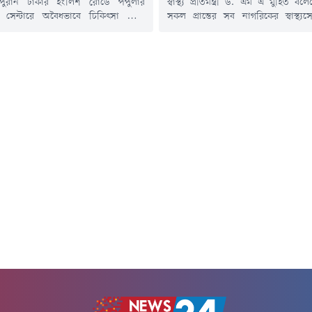
 পুরান ঢাকার ইংলিশ রোডে পপুলার
স্বাস্থ্য প্রতিমন্ত্রী ড. এম এ মুহিত ব
িক সেন্টারে অবৈধভাবে চিকিৎসা সেবা
সকল প্রান্তের সব নাগরিকের স্বাস্থ্যস
ক্তারের লাইসেন্স বাতিল ও চাকুরি থেকে
সরকার বদ্ধপরিকর।বৃহস্পতিবার (৬ আ
নির্দেশ দিয়েছেন স্বাস্থ্যমন্ত্রী। আজ
রাজধানীর একটি হোটেলে আন্তর্জাতিক
র দুপুরে পপুলার ডায়াগনস্টিকে আকস্মিক
প্রতিরোধ শীর্ষ সম্মেলনে এ কথা জানান তিন
চালনা করেন স্বাস্থ্যমন্ত্রী সরদার
প্রতিমন্ত্রী বলেন, স্বাস্থ্যসেবাকে প্রান্তিক
 হোসেন।এ সময়, নরসিংদীর বেলাবো
দেয়ার জন্য সরকার কাজ করছে। সেখ
রকারি হাসপাতালের ডাক্তার মইনুল
স্বাস্থ্য বিশেষজ্ঞ, গবেষক, উন্নয়ন সহযোগ
ীকে সেবারত অবস্থায় হাতেনাতে ধরেন...