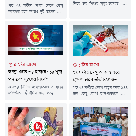
নিয়ে ছয় শিশুর মৃত্যু হয়েছে। এই
গত ২৪ ঘণ্টায় সারা দেশে ডেঙ্গু
সময়ে হাম ও হামের উপসর্গ নিয়ে
আক্রান্ত হয়ে আরও দুই জনের মৃত্যু
আক্রান্ত হয়েছে এক হাজার ৬৩টি
হয়েছে। একই সময়ে ডেঙ্গুতে নতুন
শিশু।রবিবার (৯ আগস্ট) বিকেলে
আক্রান্ত হয়ে হাসপাতালে ভর্তি
স্বাস্থ্য অধিদপ্তরের হাম-বিষয়ক
হয়েছেন ৬৭২ জন।রবিবার (৯
হালনাগাদ প্রতিবেদনে এ তথ্য
আগস্ট) স্বাস্থ্য অধিদপ্তর থেকে
জানানো হয়।বিজ্ঞপ্তিতে জানানো
পাঠানো ডেঙ্গু বিষয়ক এক সংবাদ
হয়, গত ২৪ ঘণ্টায় দেশে হামের
বিজ্ঞপ্তিতে এ তথ্য জানানো হয়।
উপসর্গ নিয়ে আরও ৬ শিশুর মৃত্যু
এতে বলা হয়, গত ২৪ ঘণ্টায়
হয়েছে।...
ডেঙ্গুতে আক্রান্ত হওয়াদের মধ্যে
৫ ঘন্টা আগে
১ দিন আগে
বরিশাল বিভাগে...
স্বাস্থ্য খাতে ৩৪ হাজার ৭১৪ শূন্য
২৪ ঘণ্টায় ডেঙ্গু আক্রান্ত হয়ে
পদ দ্রুত পূরণের নির্দেশ
হাসপাতালে ভর্তি ৫৪৪ জন
দেশের বিভিন্ন হাসপাতাল ও স্বাস্থ্য
গত ২৪ ঘণ্টায় দেশে নতুন করে ৫৪৪
প্রতিষ্ঠানে দীর্ঘদিন ধরে পড়ে থাকা
জন ডেঙ্গু রোগী হাসপাতালে ভর্তি
৩৪ হাজার ৭১৪টি শূন্য পদ দ্রুত
হয়েছেন। তবে এ সময়ে ডেঙ্গুতে
পূরণের নির্দেশ দিয়েছে স্বাস্থ্য ও
আক্রান্ত হয়ে কারও মৃত্যুর খবর
পরিবার কল্যাণ মন্ত্রণালয়ের স্বাস্থ্য
পাওয়া যায়নি।শনিবার (৮ আগস্ট)
সেবা বিভাগ। জনস্বার্থে এসব পদে
স্বাস্থ্য অধিদফতরের হেলথ
দ্রুত নিয়োগের প্রয়োজনীয় ব্যবস্থা
ইমার্জেন্সি অপারেশন সেন্টার ও
নিতে স্বাস্থ্য অধিদপ্তরের
কন্ট্রোলরুমের প্রকাশিত ডেঙ্গুবিষয়ক
মহাপরিচালককে নির্দেশ দেওয়া