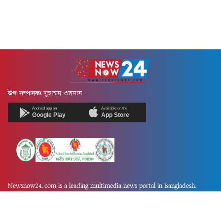
উপ-সম্পাদকঃ
মুহাম্মদ ওসমান
Android app on
Available on the
Google Play
App Store
Newsnow24.com is a leading multimedia news portal in Bangladesh.
Contains not only news, new news, views, opinion, politics,
entertainment, sports, lifestyle, travel, health, and others. We are
committed to focusing on Probash news all around the world with