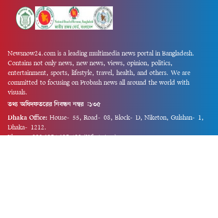
Newsnow24.com is a leading multimedia news portal in Bangladesh.
Contains not only news, new news, views, opinion, politics,
entertainment, sports, lifestyle, travel, health, and others. We are
committed to focusing on Probash news all around the world with
visuals.
তথ্য অধিদফতরের নিবন্ধন নম্বর :১৩৫
Dhaka Office:
House-55, Road-08, Block-D, Niketon, Gulshan-1,
Dhaka-1212.
Phone:
+880 1856 195 622
(WhatsApp)
Phone:
+880 1869 913 486
Chittagong office:
House-85/A, Road-7, 5th Floor, O.R.Nizam Road
R/A, 15 No. Bagmoniram,Panchlaish, Chattogram 4000.
Phone:
+880 1850 414 847
Phone:
+880 1313 427 319
Email:
newsnow24official@gmail.com