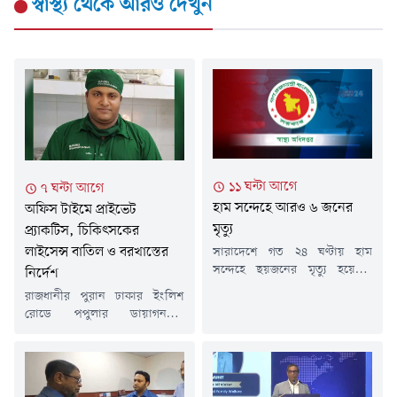
স্বাস্থ্য
থেকে আরও দেখুন
১১ ঘন্টা আগে
৭ ঘন্টা আগে
হাম সন্দেহে আরও ৬ জনের
অফিস টাইমে প্রাইভেট
মৃত্যু
প্র্যাকটিস, চিকিৎসকের
লাইসেন্স বাতিল ও বরখাস্তের
সারাদেশে গত ২৪ ঘণ্টায় হাম
সন্দেহে ছয়জনের মৃত্যু হয়েছে।
নির্দেশ
বৃহস্পতিবার (৬ আগস্ট) স্বাস্থ্য
রাজধানীর পুরান ঢাকার ইংলিশ
অধিদপ্তরের কন্ট্রোল রুম থেকে
রোডে পপুলার ডায়াগনস্টিক
পাঠানো এক সংবাদ বিজ্ঞপ্তিতে এ
সেন্টারে আকস্মিক অভিযান চালিয়ে
তথ্য জানানো হয়।এতে বলা হয়,
সরকারি দায়িত্ব পালনের সময়
গত ২৪ ঘণ্টায় সন্দেহজনক
রোগী দেখার অভিযোগে নরসিংদীর
হামরোগীর সংখ্যা ৭৩৩ জন এবং
বেলাব উপজেলা স্বাস্থ্য কমপ্লেক্সের
গত ১৫ মার্চ থেকে ৬ আগস্ট পর্যন্ত