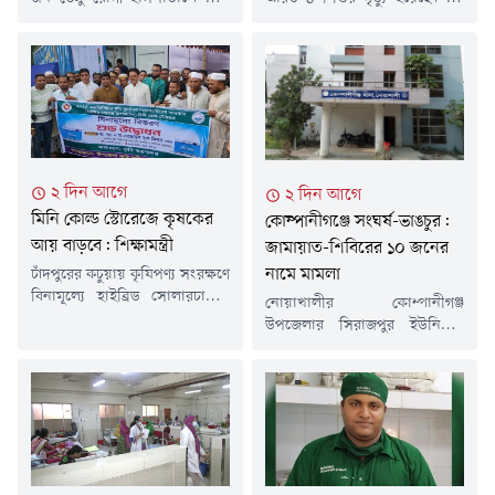
হয়েছেন। তবে এ সময়ে ডেঙ্গুতে
চারজন শিশুরই মৃত্যু হয়েছে
আক্রান্ত হয়ে কারও মৃত্যুর খবর
ঢাকায়।এ নিয়ে গত ১৫ মার্চ থেকে
পাওয়া যায়নি।শনিবার (৮ আগস্ট)
এখন পর্যন্ত সারা দেশে হামের
স্বাস্থ্য অধিদফতরের হেলথ
উপসর্গ নিয়ে ৭৬৯ শিশুর মৃত্যু
ইমার্জেন্সি অপারেশন সেন্টার ও
হয়েছে। আর নিশ্চিত হামে মারা
কন্ট্রোলরুমের প্রকাশিত ডেঙ্গুবিষয়ক
গেছে ৯৮ জন শিশু।শনিবার (৮
বিজ্ঞপ্তিতে এসব তথ্য জানানো হয়।
আগস্ট) দুপুরের পর স্বাস্থ্য
বিজ্ঞপ্তিতে বলা হয়, নতুন ভর্তি
অধিদফতরের হাম-বিষয়ক
২ দিন আগে
২ দিন আগে
হওয়া ডেঙ্গু রোগীদের মধ্যে ঢাকা...
হালনাগাদ...
মিনি কোল্ড স্টোরেজে কৃষকের
কোম্পানীগঞ্জে সংঘর্ষ-ভাঙচুর:
আয় বাড়বে: শিক্ষামন্ত্রী
জামায়াত-শিবিরের ১০ জনের
নামে মামলা
চাঁদপুরের কচুয়ায় কৃষিপণ্য সংরক্ষণে
বিনামূল্যে হাইব্রিড সোলারচালিত
নোয়াখালীর কোম্পানীগঞ্জ
মিনি কোল্ড স্টোরেজ বিতরণ
উপজেলার সিরাজপুর ইউনিয়নে
কার্যক্রমের উদ্বোধন করা হয়েছে।
বিএনপি ও জামায়াত-সমর্থকদের
সরকারের পাইলট প্রকল্পের আওতায়
মধ্যে সংঘর্ষ এবং স্থানীয় বিএনপি
বাস্তবায়িত এ উদ্যোগ কৃষকদের
কার্যালয়ে ভাঙচুরের ঘটনায়
উৎপাদিত ফসল সংরক্ষণ,
জামায়াত-শিবিরের ১০ নেতাকর্মীর
ন্যায্যমূল্য নিশ্চিত এবং আয়
নাম উল্লেখ করে অজ্ঞাত আরও ৩০
বৃদ্ধিতে গুরুত্বপূর্ণ ভূমিকা রাখবে
থেকে ৪০ জনকে আসামি করে
বলে মন্তব্য করেছেন শিক্ষা,
মামলা দায়ের করা হয়েছে।শুক্রবার