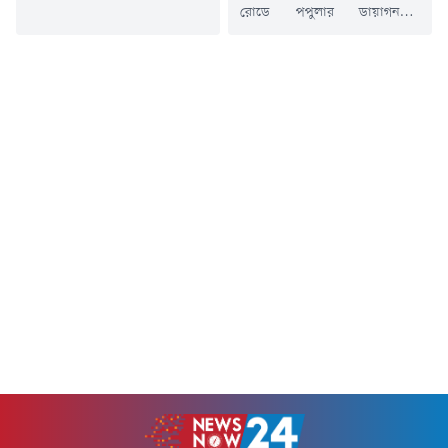
বৃহস্পতিবার (৬ আগস্ট) স্বাস্থ্য
রোডে পপুলার ডায়াগনস্টিক
অধিদপ্তরের কন্ট্রোল রুম থেকে
সেন্টারে অবৈধভাবে চিকিৎসা সেবা
পাঠানো এক সংবাদ বিজ্ঞপ্তিতে এ
দেয়ায় এক ডাক্তারের লাইসেন্স
তথ্য জানানো হয়।এতে বলা হয়,
বাতিল ও চাকুরি থেকে বরখাস্তের
গত ২৪ ঘণ্টায় সন্দেহজনক
নির্দেশ দিয়েছেন স্বাস্থ্যমন্ত্রী। আজ
হামরোগীর সংখ্যা ৭৩৩ জন এবং
বৃহস্পতিবার দুপুরে পপুলার
গত ১৫ মার্চ থেকে ৬ আগস্ট পর্যন্ত
ডায়াগনস্টিকে আকস্মিক অভিযান
সন্দেহজনক হামরোগীর সংখ্যা এক
পরিচালনা করেন স্বাস্থ্যমন্ত্রী সরদার
লক্ষ ৩৩ হাজার...
সাখাওয়াত হোসেন।এ সময়,
নরসিংদীর বেলাবো উপজেলার
সরকারি হাসপাতালের ডাক্তার
মইনুল হাসান চিশতীকে সেবারত
অবস্থায় হাতেনাতে ধরেন...