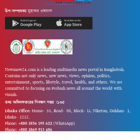
উপ-সম্পাদকঃ
মুহাম্মদ ওসমান
Android app on
Available on the
Google Play
App Store
Newsnow24.com is a leading multimedia news portal in Bangladesh.
Contains not only news, new news, views, opinion, politics,
entertainment, sports, lifestyle, travel, health, and others. We are
committed to focusing on Probash news all around the world with
visuals.
তথ্য অধিদফতরের নিবন্ধন নম্বর :১৩৫
Dhaka Office:
House-55, Road-08, Block-D, Niketon, Gulshan-1,
Dhaka-1212.
Phone:
+880 1856 195 622
(WhatsApp)
Phone:
+880 1869 913 486
Chittagong office:
House-85/A, Road-7, 5th Floor, O.R.Nizam Road