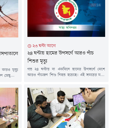
২৩ ঘন্টা আগে
২৪ ঘণ্টায় হামের উপসর্গে আরও পাঁচ
 হাসপাতালে
শিশুর মৃত্যু
গত ২৪ ঘণ্টায় বা একদিনে হামের উপসর্গে দেশে
 কারও মৃত্যু
আরও পাঁচজন শিশু নিহত হয়েছে। এই সময়ের মধ্যে
 ডেঙ্গুরোগী
নতুন রোগী শনাক্ত হয়েছে ১ হাজার ৮৩ জন। এ নিয়ে
ার (৫ আগস্ট)
গত ১৫ মার্চ থেকে আজ পর্যন্ত সারাদেশে হামের
ারেশন সেন্টার
উপসর্গ নিয়ে ৭৫৮ শিশুর মৃত্যু হয়েছে। নিশ্চিত হামে
ষয়ক এক প্রেস
মারা গেছে ৯৬ জন। সব মিলিয়ে মৃতের সংখ্যা...
া হয়, গত ২৪