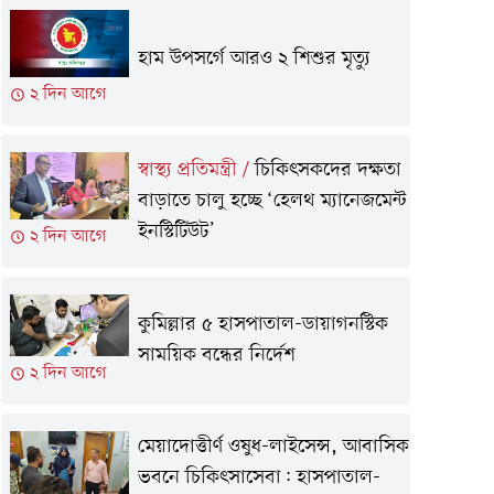
হাম উপসর্গে আরও ২ শিশুর মৃত্যু
২ দিন আগে
স্বাস্থ্য প্রতিমন্ত্রী
/
চিকিৎসকদের দক্ষতা
বাড়াতে চালু হচ্ছে ‘হেলথ ম্যানেজমেন্ট
ইনস্টিটিউট’
২ দিন আগে
কুমিল্লার ৫ হাসপাতাল-ডায়াগনস্টিক
সাময়িক বন্ধের নির্দেশ
২ দিন আগে
মেয়াদোত্তীর্ণ ওষুধ-লাইসেন্স, আবাসিক
ভবনে চিকিৎসাসেবা: হাসপাতাল-