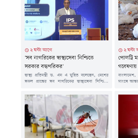
২ ঘন্টা আগে
২ ঘন্টা
'সব নাগরিকের স্বাস্থ্যসেবা নিশ্চিতে
পোলট্রি ম
সরকার বদ্ধপরিকর'
গবেষণায় 
স্বাস্থ্য প্রতিমন্ত্রী ড. এম এ মুহিত বলেছেন, দেশের
বাংলাদেশ,
সকল প্রান্তের সব নাগরিকের স্বাস্থ্যসেবা নিশ্চিতে
মাংসে আন্ত
সরকার বদ্ধপরিকর।বৃহস্পতিবার (৬ আগস্ট) সকালে
অ্যান্টিমা
রাজধানীর একটি হোটেলে আন্তর্জাতিক ডায়াবেটিস
যুক্তরাজ্যে
প্রতিরোধ শীর্ষ সম্মেলনে এ কথা জানান তিনি। স্বাস্থ্য
(আরভিসি) 
প্রতিমন্ত্রী বলেন, স্বাস্থ্যসেবাকে প্রান্তিক পর্যায়ে পৌঁছে
এসেছে। গব
দেয়ার জন্য সরকার কাজ করছে। সেখানে অবশ্যই
মাংসের কিছু
স্বাস্থ্য বিশেষজ্ঞ, গবেষক, উন্নয়ন সহযোগী...
বৈশ্বিক নির
অ্যান্টিমাই