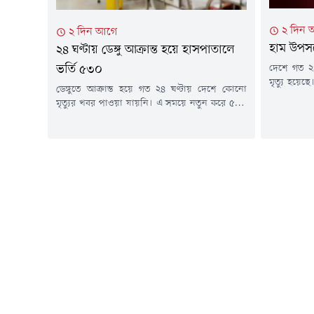
২ দিন 
২ দিন আগে
হাম উপসর্
২৪ ঘণ্টায় ডেঙ্গু আক্রান্ত হয়ে হাসপাতালে
দেশে গত ২৪
ভর্তি ৫৩০
মৃত্যু হয়ে
ডেঙ্গুতে আক্রান্ত হয়ে গত ২৪ ঘণ্টায় দেশে কোনো
আক্রান্ত 
মৃত্যুর খবর পাওয়া যায়নি। এ সময়ে নতুন করে ৫৩০
আগস্ট) বিক
জন ডেঙ্গুরোগী দেশের বিভিন্ন হাসপাতালে ভর্তি
হালনাগাদ প
হয়েছেন।মঙ্গলবার (৪ আগস্ট) স্বাস্থ্য অধিদপ্তরের হেলথ
বিজ্ঞপ্তিত
ইমার্জেন্সি অপারেশন সেন্টার ও কন্ট্রোল রুমের
উপসর্গ নিয়ে
প্রকাশিত ডেঙ্গু বিষয়ক প্রেস বিজ্ঞপ্তিতে এ তথ্য
জানানো হয়েছে।এতে বলা হয়, গত ২৪ ঘণ্টায় ডেঙ্গু...