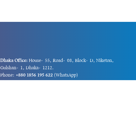
Dhaka Office:
House-55, Road-08, Block-D, Niketon,
Gulshan-1, Dhaka-1212.
Phone:
+880 1856 195 622
(WhatsApp)
Phone:
+880 1869 913 486
Chittagong office:
House-85/A, Road-7, 5th Floor,
O.R.Nizam Road R/A, 15 No. Bagmoniram,Panchlaish,
Chattogram 4000.
Phone:
+880 1850 414 847
Phone:
+880 1313 427 319
Email:
newsnow24official@gmail.com