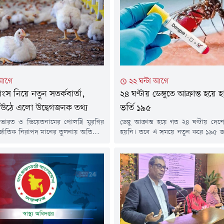
 আগে
২২ ঘন্টা আগে
াংস নিয়ে নতুন সতর্কবার্তা,
২৪ ঘণ্টায় ডেঙ্গুতে আক্রান্ত হয়ে
উঠে এলো উদ্বেগজনক তথ্য
ভর্তি ১৯৫
 ভারত ও ভিয়েতনামের পোলট্রি মুরগির
ডেঙ্গু আক্রান্ত হয়ে গত ২৪ ঘণ্টায় দেশে
র্জাতিক নিরাপদ মানের তুলনায় অতিরিক্ত
হয়নি। তবে এ সময়ে নতুন করে ১৯৫ জন
ইক্রোবিয়ালের উপস্থিতি পাওয়া গেছে।
বিভিন্ন হাসপাতালে ভর্তি হয়েছেন।বুধব
র লন্ডনভিত্তিক রয়্যাল ভেটেরিনারি কলেজ
স্বাস্থ্য অধিদপ্তরের হেলথ ইমার্জেন্সি অপ
পরিচালিত এক গবেষণায় এ তথ্য উঠে
ও কন্ট্রোল রুম থেকে পাঠানো ডেঙ্গু বি
েষণায় বলা হয়েছে, তিন দেশের মুরগির
বিজ্ঞপ্তিতে এ তথ্য জানানো হয়।এতে বল
 নমুনায় অ্যান্টিমাইক্রোবিয়ালের মাত্রা
ঘণ্টায় ডেঙ্গু...
্ধারিত সীমার চেয়ে উল্লেখযোগ্যভাবে বেশি।
ক্রোবিয়াল হলো এমন ওষুধ বা...