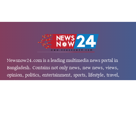
Newsnow24.com is a leading multimedia news portal in
Bangladesh. Contains not only news, new news, views,
opinion, politics, entertainment, sports, lifestyle, travel,
health, and others. We are committed to focusing on
Probash news all around the world with visuals.
তথ্য অধিদফতরের নিবন্ধন নম্বর :১৩৫