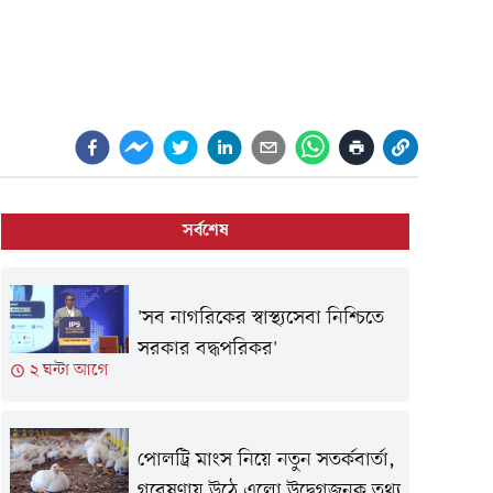
সর্বশেষ
'সব নাগরিকের স্বাস্থ্যসেবা নিশ্চিতে
সরকার বদ্ধপরিকর'
২ ঘন্টা আগে
পোলট্রি মাংস নিয়ে নতুন সতর্কবার্তা,
গবেষণায় উঠে এলো উদ্বেগজনক তথ্য