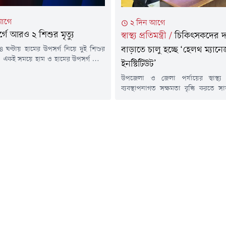
আগে
২ দিন আগে
গে আরও ২ শিশুর মৃত্যু
স্বাস্থ্য প্রতিমন্ত্রী
/
চিকিৎসকদের দক
 ঘণ্টায় হামের উপসর্গ নিয়ে দুই শিশুর
বাড়াতে চালু হচ্ছে ‘হেলথ ম্যানে
ছে। একই সময়ে হাম ও হামের উপসর্গ নিয়ে
ইনস্টিটিউট’
হয়েছে ১ হাজার ১৯ শিশু।মঙ্গলবার (৪
উপজেলা ও জেলা পর্যায়ের স্বাস্থ্য
েলে স্বাস্থ্য অধিদপ্তরের হাম-বিষয়ক
ব্যবস্থাপনাগত সক্ষমতা বৃদ্ধি করতে সা
্রতিবেদনে এ তথ্য নিশ্চিত করা হয়েছে।
'হেলথ ম্যানেজমেন্ট ইনস্টিটিউট' দ্রুত চা
ে জানানো হয়, গত ২৪ ঘণ্টায় দেশে হামের
দিয়েছেন স্বাস্থ্য প্রতিমন্ত্রী ড. এম 
 আরও ২ শিশুর মৃত্যু...
সাথে, ইনস্টিটিউটটি পূর্ণাঙ্গভাবে কার্যক্র
পর্যন্ত অন্তর্বর্তীকালীন সময়ে জাতীয়
সামাজিক চিকিৎসা প্রতিষ্ঠান (
মাঠপর্যায়ের স্বাস্থ্য কর্মকর্তাদের জন্য
বিষয়ক প্রশিক্ষণ...