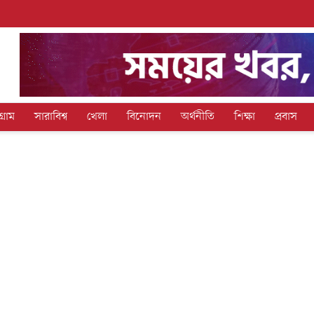
গ্রাম
সারাবিশ্ব
খেলা
বিনোদন
অর্থনীতি
শিক্ষা
প্রবাস