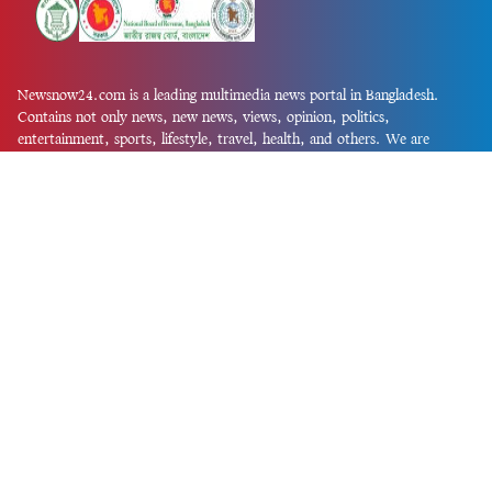
Newsnow24.com is a leading multimedia news portal in Bangladesh.
Contains not only news, new news, views, opinion, politics,
entertainment, sports, lifestyle, travel, health, and others. We are
committed to focusing on Probash news all around the world with
visuals.
তথ্য অধিদফতরের নিবন্ধন নম্বর :১৩৫
Dhaka Office:
House-55, Road-08, Block-D, Niketon, Gulshan-1,
Dhaka-1212.
Phone:
+880 1856 195 622
(WhatsApp)
Phone:
+880 1869 913 486
Chittagong office:
House-85/A, Road-7, 5th Floor, O.R.Nizam Road
R/A, 15 No. Bagmoniram,Panchlaish, Chattogram 4000.
Phone:
+880 1850 414 847
Phone:
+880 1313 427 319
Email:
newsnow24official@gmail.com
Design and Developed by
Md. Asif Iqbal
Privacy Policy
Contact Us