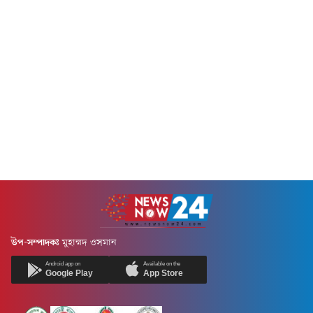
উপ-সম্পাদকঃ
মুহাম্মদ ওসমান
Android app on
Available on the
Google Play
App Store