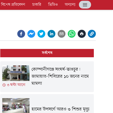
বিশেষ প্রতিবেদন
চাকরি
ভিডিও
অন্যান্য
সর্বশেষ
কোম্পানীগঞ্জে সংঘর্ষ-ভাঙচুর:
জামায়াত-শিবিরের ১০ জনের নামে
মামলা
৩ ঘন্টা আগে
হামের উপসর্গে আরও ৩ শিশুর মৃত্যু