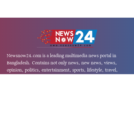
Newsnow24.com is a leading multimedia news portal in
Bangladesh. Contains not only news, new news, views,
opinion, politics, entertainment, sports, lifestyle, travel,
health, and others. We are committed to focusing on
Probash news all around the world with visuals.
তথ্য অধিদফতরের নিবন্ধন নম্বর :১৩৫