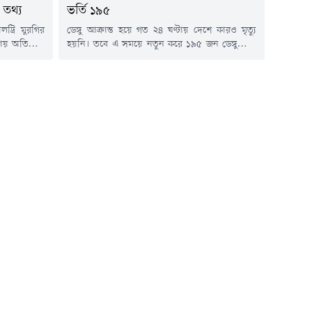
তথ্য
ভর্তি ১৯৫
্রি মুরগির
ডেঙ্গু আক্রান্ত হয়ে গত ২৪ ঘণ্টায় দেশে কারও মৃত্যু
ায় অতিরিক্ত
হয়নি। তবে এ সময়ে নতুন করে ১৯৫ জন ডেঙ্গুরোগী
পাওয়া গেছে।
বিভিন্ন হাসপাতালে ভর্তি হয়েছেন।বুধবার (৫ আগস্ট)
েরিনারি কলেজ
স্বাস্থ্য অধিদপ্তরের হেলথ ইমার্জেন্সি অপারেশন সেন্টার
এ তথ্য উঠে
ও কন্ট্রোল রুম থেকে পাঠানো ডেঙ্গু বিষয়ক এক প্রেস
শের মুরগির
বিজ্ঞপ্তিতে এ তথ্য জানানো হয়।এতে বলা হয়, গত ২৪
য়ালের মাত্রা
ঘণ্টায় ডেঙ্গু...
্যভাবে বেশি।
...