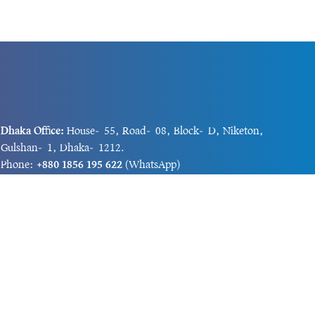
Dhaka Office:
House-55, Road-08, Block-D, Niketon,
Gulshan-1, Dhaka-1212.
Phone:
+880 1856 195 622
(WhatsApp)
Phone:
+880 1869 913 486
Chittagong office:
House-85/A, Road-7, 5th Floor,
O.R.Nizam Road R/A, 15 No. Bagmoniram,Panchlaish,
Chattogram 4000.
Phone:
+880 1850 414 847
Phone:
+880 1313 427 319
Email:
newsnow24official@gmail.com