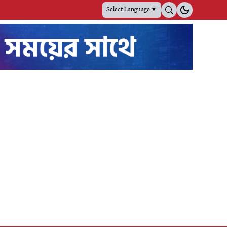
Select Language
▼