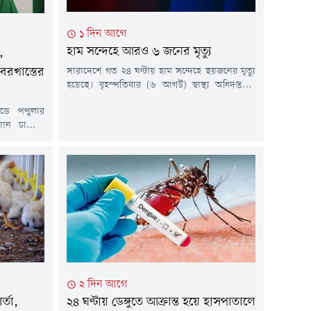
১ দিন আগে
হাম সন্দেহে আরও ৬ জনের মৃত্যু
,
সারাদেশে গত ২৪ ঘণ্টায় হাম সন্দেহে ছয়জনের মৃত্যু
বরখাস্তের
হয়েছে। বৃহস্পতিবার (৬ আগস্ট) স্বাস্থ্য অধিদপ্তরের
কন্ট্রোল রুম থেকে পাঠানো এক সংবাদ বিজ্ঞপ্তিতে এ
ডে পপুলার
তথ্য জানানো হয়।এতে বলা হয়, গত ২৪ ঘণ্টায়
যান চালিয়ে
সন্দেহজনক হামরোগীর সংখ্যা ৭৩৩ জন এবং গত ১৫
োগী দেখার
মার্চ থেকে ৬ আগস্ট পর্যন্ত সন্দেহজনক হামরোগীর
 স্বাস্থ্য
সংখ্যা এক লক্ষ ৩৩ হাজার...
সান চিশতীকে
রী সরদার মো.
চিকিৎসকের
ে বরখাস্তের
২ দিন আগে
্তা,
২৪ ঘণ্টায় ডেঙ্গুতে আক্রান্ত হয়ে হাসপাতালে