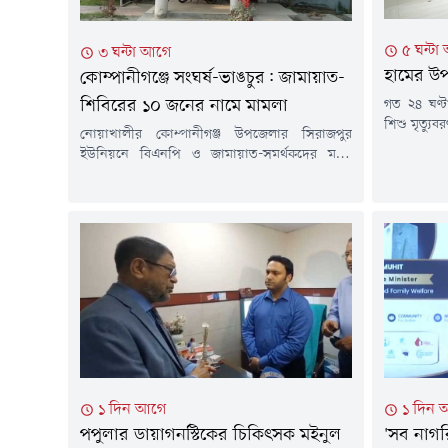
৫ ঘন্টা
৩ ঘন্টা আগে
হামের উপ
কোম্পানীগঞ্জে সংঘর্ষ-ভাঙচুর: জামায়াত-
গত ২৪ ঘণ্
শিবিরের ১০ জনের নামে মামলা
শিশু মৃত্যু
নোয়াখালীর কোম্পানীগঞ্জ উপজেলার সিরাজপুর
শনাক্ত হয়ে
ইউনিয়নে বিএনপি ও জামায়াত-সমর্থকদের মধ্যে
থেকে এখন প
সংঘর্ষ এবং স্থানীয় বিএনপি কার্যালয়ে ভাঙচুরের
৭৬৭ শিশুর 
ঘটনায় জামায়াত-শিবিরের ১০ নেতাকর্মীর নাম উল্লেখ
গেছে ৯৬ জন।শ
করে অজ্ঞাত আরও ৩০ থেকে ৪০ জনকে আসামি করে
মামলা দায়ের করা হয়েছে।শুক্রবার সকালে
কোম্পানীগঞ্জ থানার ভারপ্রাপ্ত কর্মকর্তা (ওসি)
মোহাম্মদ নুরুল হাকিম বিষয়টি নিশ্চিত করেন।
মামলার বাদী হয়েছেন স্থানীয়...
১ দিন আগে
১ দিন 
পপুলার ডায়াগনস্টিকের চিকিৎসক মইনুল
'সব নাগরিক