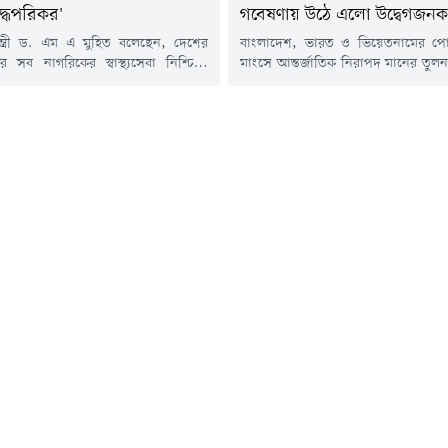
্ধপরিকর'
গবেষণায় উঠে এলো উদ্বেগজনক 
্রতিমন্ত্রী ড. এম এ মুহিত বলেছেন, দেশের
বাংলাদেশ, ভারত ও ভিয়েতনামের পোলট
ের সব নাগরিকের স্বাস্থ্যসেবা নিশ্চিতে
মাংসে আন্তর্জাতিক নিরাপদ মানের তুলন
পরিকর।বৃহস্পতিবার (৬ আগস্ট) সকালে
অ্যান্টিমাইক্রোবিয়ালের উপস্থিতি 
কটি হোটেলে আন্তর্জাতিক ডায়াবেটিস
যুক্তরাজ্যের লন্ডনভিত্তিক রয়্যাল ভেট
্ষ সম্মেলনে এ কথা জানান তিনি। স্বাস্থ্য
(আরভিসি) পরিচালিত এক গবেষণায় 
বলেন, স্বাস্থ্যসেবাকে প্রান্তিক পর্যায়ে পৌঁছে
এসেছে। গবেষণায় বলা হয়েছে, তিন দে
য সরকার কাজ করছে। সেখানে অবশ্যই
মাংসের কিছু নমুনায় অ্যান্টিমাইক্রোবি
শেষজ্ঞ, গবেষক, উন্নয়ন সহযোগী...
বৈশ্বিক নির্ধারিত সীমার চেয়ে উল্লেখযোগ
অ্যান্টিমাইক্রোবিয়াল হলো এমন ওষুধ বা