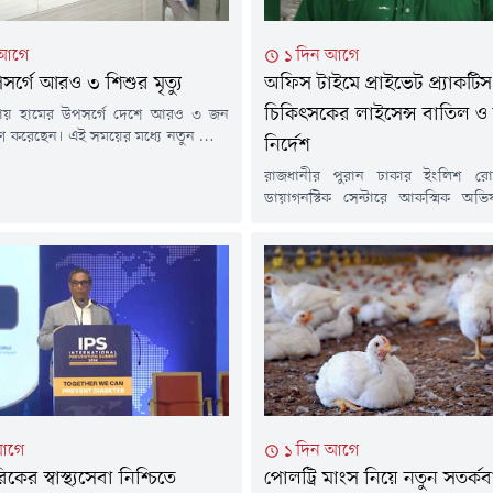
 আগে
১ দিন আগে
সর্গে আরও ৩ শিশুর মৃত্যু
অফিস টাইমে প্রাইভেট প্র্যাকটিস
চিকিৎসকের লাইসেন্স বাতিল ও 
টায় হামের উপসর্গে দেশে আরও ৩ জন
বরণ করেছেন। এই সময়ের মধ্যে নতুন রোগী
নির্দেশ
ছে ১ হাজার ২১৮ জন।এ নিয়ে গত ১৫ মার্চ
রাজধানীর পুরান ঢাকার ইংলিশ রো
র্যন্ত সারা দেশে হামের উপসর্গ নিয়ে
ডায়াগনস্টিক সেন্টারে আকস্মিক অভি
মৃত্যু হয়েছে। আর নিশ্চিত হামে মারা
সরকারি দায়িত্ব পালনের সময় র
ুক্রবার (৭ আগস্ট) বিকেলে স্বাস্থ্য...
অভিযোগে নরসিংদীর বেলাব উপজেলা
কমপ্লেক্সের চিকিৎসক ডা. মইনুল হা
হাতেনাতে শনাক্ত করেছেন স্বাস্থ্যমন্ত্
সাখাওয়াত হোসেন। এ ঘটনায় ওই 
নিবন্ধন বাতিল এবং সরকারি চাকরি থেক
নির্দেশ দিয়েছেন মন্ত্রী।বৃহস্পতিবার...
আগে
১ দিন আগে
ের স্বাস্থ্যসেবা নিশ্চিতে
পোলট্রি মাংস নিয়ে নতুন সতর্কবার