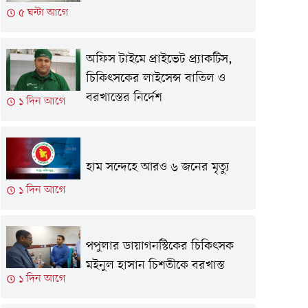
৫ ঘন্টা আগে
অফিস টাইমে প্রাইভেট প্র্যাকটিস,
চিকিৎসকের লাইসেন্স বাতিল ও
বরখাস্তের নির্দেশ
১ দিন আগে
হাম সন্দেহে আরও ৬ জনের মৃত্যু
১ দিন আগে
পপুলার ডায়াগনস্টিকের চিকিৎসক
মইনুল হাসান চিশতীকে বরখাস্ত
১ দিন আগে