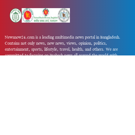
Newsnow24.com is a leading multimedia news portal in Bangladesh.
Contains not only news, new news, views, opinion, politics,
entertainment, sports, lifestyle, travel, health, and others. We are
committed to focusing on Probash news all around the world with
visuals.
তথ্য অধিদফতরের নিবন্ধন নম্বর :১৩৫
Dhaka Office:
House-55, Road-08, Block-D, Niketon, Gulshan-1,
Dhaka-1212.
Phone:
+880 1856 195 622
(WhatsApp)
Phone:
+880 1869 913 486
Chittagong office:
House-85/A, Road-7, 5th Floor, O.R.Nizam Road
R/A, 15 No. Bagmoniram,Panchlaish, Chattogram 4000.
Phone:
+880 1850 414 847
Phone:
+880 1313 427 319
Email:
newsnow24official@gmail.com