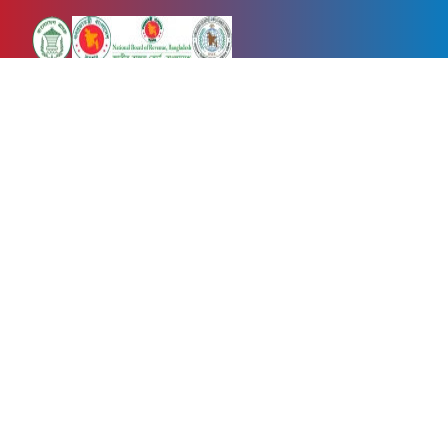
Newsnow24.com is a leading multimedia news portal in Bangladesh.
Contains not only news, new news, views, opinion, politics,
entertainment, sports, lifestyle, travel, health, and others. We are
committed to focusing on Probash news all around the world with
visuals.
তথ্য অধিদফতরের নিবন্ধন নম্বর :১৩৫
Dhaka Office:
House-55, Road-08, Block-D, Niketon, Gulshan-1,
Dhaka-1212.
Phone:
+880 1856 195 622
(WhatsApp)
Phone:
+880 1869 913 486
Chittagong office:
House-85/A, Road-7, 5th Floor, O.R.Nizam Road
R/A, 15 No. Bagmoniram,Panchlaish, Chattogram 4000.
Phone:
+880 1850 414 847
Phone:
+880 1313 427 319
Email:
newsnow24official@gmail.com