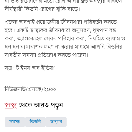
বা উচ্চ রক্তচাপের মতো রোগ অনিয়ন্ত্রিত অবস্থায় থাকলে
দীর্ঘস্থায়ী কিডনি রোগের ঝুঁকি বাড়ে।
এজন্য অবশ্যই প্রয়োজনীয় জীবনধারা পরিবর্তন করতে
হবে। একটি স্বাস্থ্যকর জীবনধারা অনুসরণ, ধূমপান বন্ধ
করা, অ্যালকোহল সেবন পরিহার করা, নিয়মিত ব্যায়াম ও
ঘন ঘন ব্যথানাশক গ্রহণ না করার মাধ্যমে আপনি বিডনির
যাবতীয় সমস্যা প্রতিরোধ করতে পারেন।
সূত্র: টাইমস অব ইন্ডিয়া
নিউজনাউ/এসকে/২০২২
স্বাস্থ্য
থেকে আরও পড়ুন
সমস্যা
কিডনি
ডাক্তার