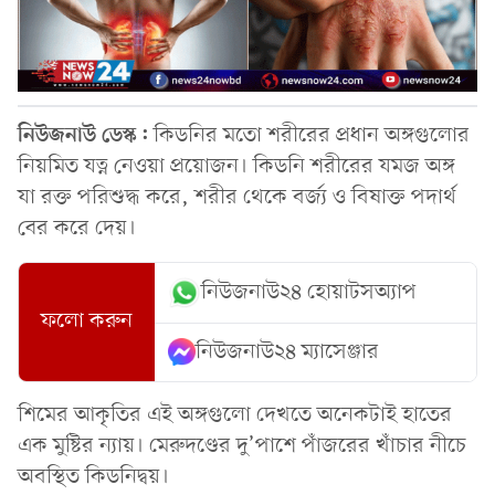
নিউজনাউ ডেস্ক:
কিডনির মতো শরীরের প্রধান অঙ্গগুলোর
নিয়মিত যত্ন নেওয়া প্রয়োজন। কিডনি শরীরের যমজ অঙ্গ
যা রক্ত পরিশুদ্ধ করে, শরীর থেকে বর্জ্য ও বিষাক্ত পদার্থ
বের করে দেয়।
নিউজনাউ২৪ হোয়াটসঅ্যাপ
ফলো করুন
নিউজনাউ২৪ ম্যাসেঞ্জার
শিমের আকৃতির এই অঙ্গগুলো দেখতে অনেকটাই হাতের
এক মুষ্টির ন্যায়। মেরুদণ্ডের দু’পাশে পাঁজরের খাঁচার নীচে
অবস্থিত কিডনিদ্বয়।