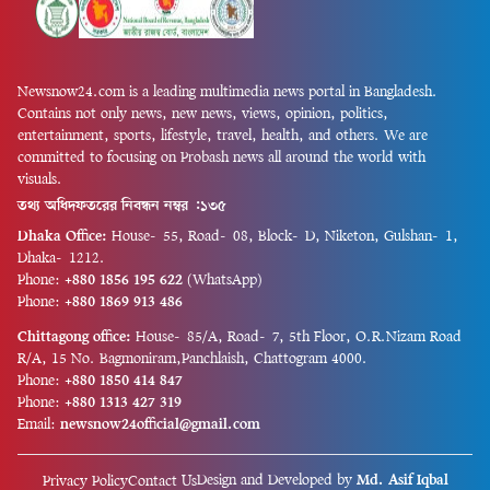
Newsnow24.com is a leading multimedia news portal in Bangladesh.
Contains not only news, new news, views, opinion, politics,
entertainment, sports, lifestyle, travel, health, and others. We are
committed to focusing on Probash news all around the world with
visuals.
তথ্য অধিদফতরের নিবন্ধন নম্বর :১৩৫
Dhaka Office:
House-55, Road-08, Block-D, Niketon, Gulshan-1,
Dhaka-1212.
Phone:
+880 1856 195 622
(WhatsApp)
Phone:
+880 1869 913 486
Chittagong office:
House-85/A, Road-7, 5th Floor, O.R.Nizam Road
R/A, 15 No. Bagmoniram,Panchlaish, Chattogram 4000.
Phone:
+880 1850 414 847
Phone:
+880 1313 427 319
Email:
newsnow24official@gmail.com
Design and Developed by
Md. Asif Iqbal
Privacy Policy
Contact Us