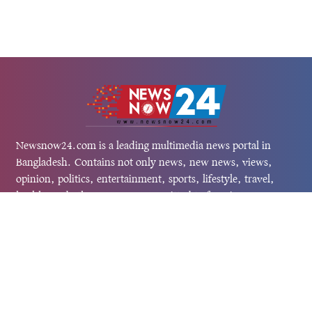
Newsnow24.com is a leading multimedia news portal in
Bangladesh. Contains not only news, new news, views,
opinion, politics, entertainment, sports, lifestyle, travel,
health, and others. We are committed to focusing on
Probash news all around the world with visuals.
তথ্য অধিদফতরের নিবন্ধন নম্বর :১৩৫