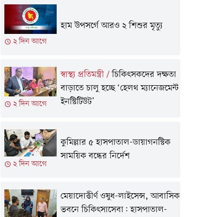
হাম উপসর্গে আরও ২ শিশুর মৃত্যু
২ দিন আগে
স্বাস্থ্য প্রতিমন্ত্রী
/
চিকিৎসকদের দক্ষতা
বাড়াতে চালু হচ্ছে ‘হেলথ ম্যানেজমেন্ট
ইনস্টিটিউট’
২ দিন আগে
কুমিল্লার ৫ হাসপাতাল-ডায়াগনস্টিক
সাময়িক বন্ধের নির্দেশ
২ দিন আগে
মেয়াদোত্তীর্ণ ওষুধ-লাইসেন্স, আবাসিক
ভবনে চিকিৎসাসেবা: হাসপাতাল-