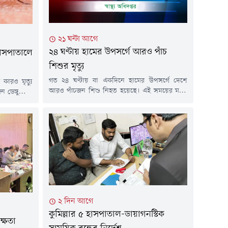
২১ ঘন্টা আগে
২৪ ঘণ্টায় হামের উপসর্গে আরও পাঁচ
 হাসপাতালে
শিশুর মৃত্যু
গত ২৪ ঘণ্টায় বা একদিনে হামের উপসর্গে দেশে
 কারও মৃত্যু
আরও পাঁচজন শিশু নিহত হয়েছে। এই সময়ের মধ্যে
 ডেঙ্গুরোগী
নতুন রোগী শনাক্ত হয়েছে ১ হাজার ৮৩ জন। এ নিয়ে
ার (৫ আগস্ট)
গত ১৫ মার্চ থেকে আজ পর্যন্ত সারাদেশে হামের
ারেশন সেন্টার
উপসর্গ নিয়ে ৭৫৮ শিশুর মৃত্যু হয়েছে। নিশ্চিত হামে
ষয়ক এক প্রেস
মারা গেছে ৯৬ জন। সব মিলিয়ে মৃতের সংখ্যা...
া হয়, গত ২৪
২ দিন আগে
কুমিল্লার ৫ হাসপাতাল-ডায়াগনস্টিক
্ষতা