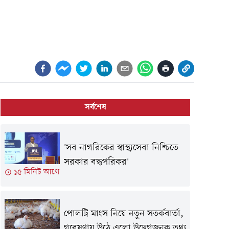
সর্বশেষ
'সব নাগরিকের স্বাস্থ্যসেবা নিশ্চিতে
সরকার বদ্ধপরিকর'
১৫ মিনিট আগে
পোলট্রি মাংস নিয়ে নতুন সতর্কবার্তা,
গবেষণায় উঠে এলো উদ্বেগজনক তথ্য