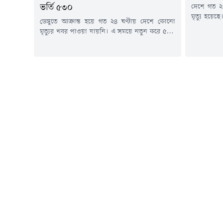
দেশে গত ২৪
ভর্তি ৫৩০
মৃত্যু হয়ে
ডেঙ্গুতে আক্রান্ত হয়ে গত ২৪ ঘণ্টায় দেশে কোনো
আক্রান্ত 
মৃত্যুর খবর পাওয়া যায়নি। এ সময়ে নতুন করে ৫৩০
আগস্ট) বিক
জন ডেঙ্গুরোগী দেশের বিভিন্ন হাসপাতালে ভর্তি
হালনাগাদ প
হয়েছেন।মঙ্গলবার (৪ আগস্ট) স্বাস্থ্য অধিদপ্তরের হেলথ
বিজ্ঞপ্তিত
ইমার্জেন্সি অপারেশন সেন্টার ও কন্ট্রোল রুমের
উপসর্গ নিয়ে
প্রকাশিত ডেঙ্গু বিষয়ক প্রেস বিজ্ঞপ্তিতে এ তথ্য
জানানো হয়েছে।এতে বলা হয়, গত ২৪ ঘণ্টায় ডেঙ্গু...