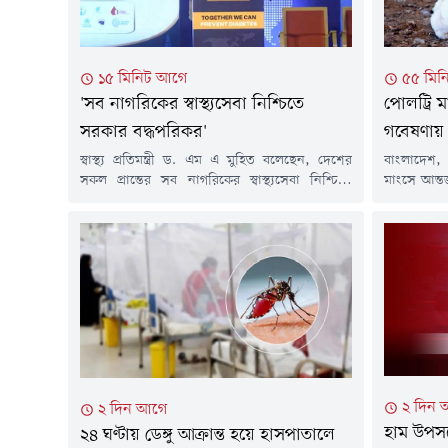
১৫ মিনিট আগে
৫৫ মিন
'সব নাগরিকের স্বাস্থ্যসেবা নিশ্চিতে
পোলট্রি ম
সরকার বদ্ধপরিকর'
গবেষণায় 
স্বাস্থ্য প্রতিমন্ত্রী ড. এম এ মুহিত বলেছেন, দেশের
বাংলাদেশ,
সকল প্রান্তের সব নাগরিকের স্বাস্থ্যসেবা নিশ্চিতে
মাংসে আন্ত
সরকার বদ্ধপরিকর।বৃহস্পতিবার (৬ আগস্ট) সকালে
অ্যান্টিমা
রাজধানীর একটি হোটেলে আন্তর্জাতিক ডায়াবেটিস
যুক্তরাজ্যে
প্রতিরোধ শীর্ষ সম্মেলনে এ কথা জানান তিনি। স্বাস্থ্য
(আরভিসি) 
প্রতিমন্ত্রী বলেন, স্বাস্থ্যসেবাকে প্রান্তিক পর্যায়ে পৌঁছে
এসেছে। গব
দেয়ার জন্য সরকার কাজ করছে। সেখানে অবশ্যই
মাংসের কিছু
স্বাস্থ্য বিশেষজ্ঞ, গবেষক, উন্নয়ন সহযোগী...
বৈশ্বিক নির
অ্যান্টিমাই
২ দিন 
২ দিন আগে
হাম উপসর্
২৪ ঘণ্টায় ডেঙ্গু আক্রান্ত হয়ে হাসপাতালে