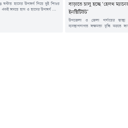
 ঘণ্টায় হামের উপসর্গ নিয়ে দুই শিশুর
বাড়াতে চালু হচ্ছে ‘হেলথ ম্যানে
ছে। একই সময়ে হাম ও হামের উপসর্গ নিয়ে
ইনস্টিটিউট’
হয়েছে ১ হাজার ১৯ শিশু।মঙ্গলবার (৪
উপজেলা ও জেলা পর্যায়ের স্বাস্থ্য
েলে স্বাস্থ্য অধিদপ্তরের হাম-বিষয়ক
ব্যবস্থাপনাগত সক্ষমতা বৃদ্ধি করতে সা
্রতিবেদনে এ তথ্য নিশ্চিত করা হয়েছে।
'হেলথ ম্যানেজমেন্ট ইনস্টিটিউট' দ্রুত চা
ে জানানো হয়, গত ২৪ ঘণ্টায় দেশে হামের
দিয়েছেন স্বাস্থ্য প্রতিমন্ত্রী ড. এম 
 আরও ২ শিশুর মৃত্যু...
সাথে, ইনস্টিটিউটটি পূর্ণাঙ্গভাবে কার্যক্র
পর্যন্ত অন্তর্বর্তীকালীন সময়ে জাতীয়
সামাজিক চিকিৎসা প্রতিষ্ঠান (
মাঠপর্যায়ের স্বাস্থ্য কর্মকর্তাদের জন্য
বিষয়ক প্রশিক্ষণ...