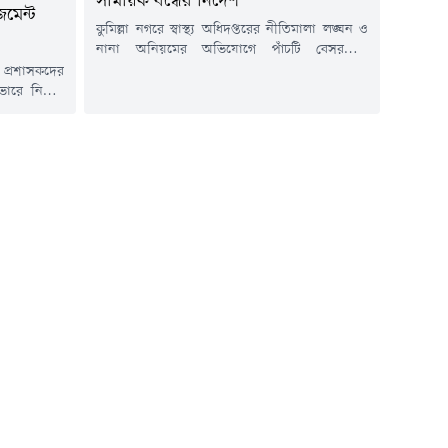
সাময়িক বন্ধের নির্দেশ
জমেন্ট
কুমিল্লা নগরে স্বাস্থ্য অধিদপ্তরের নীতিমালা লঙ্ঘন ও
নানা অনিয়মের অভিযোগে পাঁচটি বেসরকারি
হাসপাতাল ও ডায়াগনস্টিক সেন্টারের বিরুদ্ধে
 প্রশাসকদের
প্রশাসনিক ব্যবস্থা নিয়েছে কুমিল্লা সিভিল সার্জন
ভারে নির্মিত
কার্যালয়। অভিযানে প্রতিষ্ঠানগুলোর হাসপাতাল,
লুর নির্দেশনা
ল্যাব ও ডায়াগনস্টিক কার্যক্রম সাময়িকভাবে বন্ধ
এ মুহিত। একই
নির্দেশ হয়েছে।সোমবার (৩ আগস্ট) বিকেলে এ
ম শুরু না করা
অভিযান পরিচালনা করা হয়। বিষয়টি নিশ্চিত
 প্রতিষেধক ও
করেছেন ডেপুটি সিভিল সার্জন রেজা...
নিপসম)-কে
 ব্যবস্থাপনা