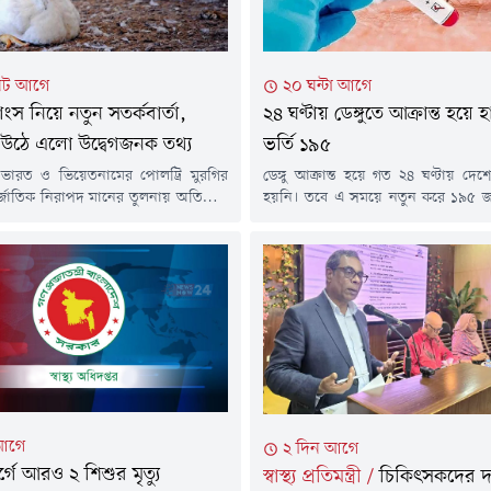
িট আগে
২০ ঘন্টা আগে
াংস নিয়ে নতুন সতর্কবার্তা,
২৪ ঘণ্টায় ডেঙ্গুতে আক্রান্ত হয়ে
উঠে এলো উদ্বেগজনক তথ্য
ভর্তি ১৯৫
 ভারত ও ভিয়েতনামের পোলট্রি মুরগির
ডেঙ্গু আক্রান্ত হয়ে গত ২৪ ঘণ্টায় দেশে
র্জাতিক নিরাপদ মানের তুলনায় অতিরিক্ত
হয়নি। তবে এ সময়ে নতুন করে ১৯৫ জন
ইক্রোবিয়ালের উপস্থিতি পাওয়া গেছে।
বিভিন্ন হাসপাতালে ভর্তি হয়েছেন।বুধব
র লন্ডনভিত্তিক রয়্যাল ভেটেরিনারি কলেজ
স্বাস্থ্য অধিদপ্তরের হেলথ ইমার্জেন্সি অপ
পরিচালিত এক গবেষণায় এ তথ্য উঠে
ও কন্ট্রোল রুম থেকে পাঠানো ডেঙ্গু বি
েষণায় বলা হয়েছে, তিন দেশের মুরগির
বিজ্ঞপ্তিতে এ তথ্য জানানো হয়।এতে বল
 নমুনায় অ্যান্টিমাইক্রোবিয়ালের মাত্রা
ঘণ্টায় ডেঙ্গু...
্ধারিত সীমার চেয়ে উল্লেখযোগ্যভাবে বেশি।
ক্রোবিয়াল হলো এমন ওষুধ বা...
আগে
২ দিন আগে
গে আরও ২ শিশুর মৃত্যু
স্বাস্থ্য প্রতিমন্ত্রী
/
চিকিৎসকদের দক