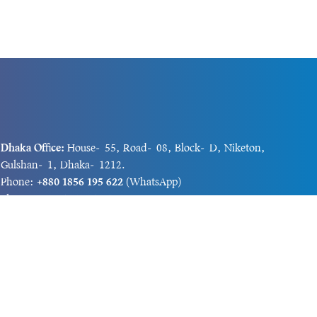
Dhaka Office:
House-55, Road-08, Block-D, Niketon,
Gulshan-1, Dhaka-1212.
Phone:
+880 1856 195 622
(WhatsApp)
Phone:
+880 1869 913 486
Chittagong office:
House-85/A, Road-7, 5th Floor,
O.R.Nizam Road R/A, 15 No. Bagmoniram,Panchlaish,
Chattogram 4000.
Phone:
+880 1850 414 847
Phone:
+880 1313 427 319
Email:
newsnow24official@gmail.com