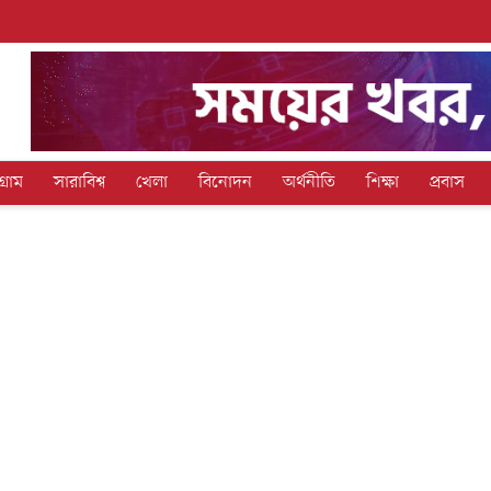
গ্রাম
সারাবিশ্ব
খেলা
বিনোদন
অর্থনীতি
শিক্ষা
প্রবাস