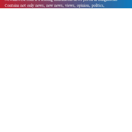
Contains not only news, new news, views, opinion, politics,
entertainment, sports, lifestyle, travel, health, and others. We are
committed to focusing on Probash news all around the world with
visuals.
তথ্য অধিদফতরের নিবন্ধন নম্বর :১৩৫
Dhaka Office:
House-55, Road-08, Block-D, Niketon, Gulshan-1,
Dhaka-1212.
Phone:
+880 1856 195 622
(WhatsApp)
Phone:
+880 1869 913 486
Chittagong office:
House-85/A, Road-7, 5th Floor, O.R.Nizam Road
R/A, 15 No. Bagmoniram,Panchlaish, Chattogram 4000.
Phone:
+880 1850 414 847
Phone:
+880 1313 427 319
Email:
newsnow24official@gmail.com
Design and Developed by
Md. Asif Iqbal
Privacy Policy
Contact Us