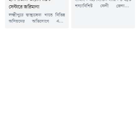
শয্যাবিশিষ্ট ফেনী জেনারেল
সেন্টারে জরিমানা
হাসপাতালের তত্ত্বাবধায়কের পদ
লক্ষ্মীপুরে স্বাস্থ্যসেবা খাতে বিভিন্ন
শূন্য থাকায় ফেনীর স্বাস্থ্য খাত
অনিয়মের অভিযোগে একটি
কার্যত নেতৃত্বহীন হয়ে পড়েছে।
বেসরকারি হাসপাতাল ও একটি
ভারপ্রাপ্ত কর্মকর্তাদের মাধ্যমে
ডায়াগনস্টিক সেন্টারকে মোট ১ লাখ
প্রশাসনিক কার্যক্রম চললেও সিদ্ধান্ত
২০ হাজার টাকা জরিমানা করেছে
গ্রহণে বিলম্ব, সমন্বয় সংকট এবং
ভ্রাম্যমাণ আদালত। সোমবার জেলা
সেবার ধীরগতির কারণে প্রতিদিন
প্রশাসনের নেতৃত্বে পরিচালিত
ভোগান্তিতে পড়ছেন চিকিৎসক ও
অভিযানে মিলেনিয়াম
রোগীরা।হাসপাতালের
হাসপাতালকে ১ লাখ এবং ট্রাস্ট
চিকিৎসকদের অভিযোগ, স্থায়ী
মেডিকেল সার্ভিসকে ২০ হাজার
প্রশাসনিক নেতৃত্ব না থাকায়
টাকা অর্থদণ্ড দেওয়া হয়।জাতীয়
ওয়ার্ড...
গোয়েন্দা সংস্থার (এনএসআই)
তথ্যের ভিত্তিতে পরিচালিত এ...