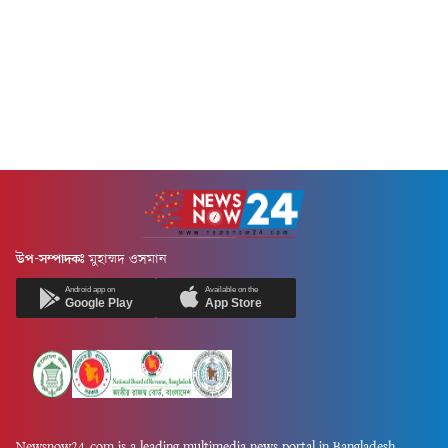
উপ-সম্পাদকঃ
মুহাম্মদ ওসমান
Android app on
Available on the
Google Play
App Store
Newsnow24.com is a leading multimedia news portal in Bangladesh.