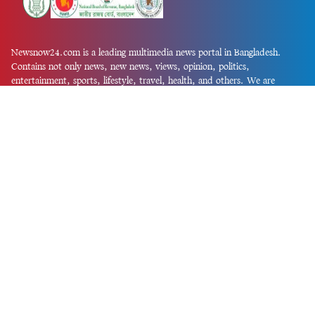
Newsnow24.com is a leading multimedia news portal in Bangladesh.
Contains not only news, new news, views, opinion, politics,
entertainment, sports, lifestyle, travel, health, and others. We are
committed to focusing on Probash news all around the world with
visuals.
তথ্য অধিদফতরের নিবন্ধন নম্বর :১৩৫
Dhaka Office:
House-55, Road-08, Block-D, Niketon, Gulshan-1,
Dhaka-1212.
Phone:
+880 1856 195 622
(WhatsApp)
Phone:
+880 1869 913 486
Chittagong office:
House-85/A, Road-7, 5th Floor, O.R.Nizam Road
R/A, 15 No. Bagmoniram,Panchlaish, Chattogram 4000.
Phone:
+880 1850 414 847
Phone:
+880 1313 427 319
Email:
newsnow24official@gmail.com
Design and Developed by
Md. Asif Iqbal
Privacy Policy
Contact Us