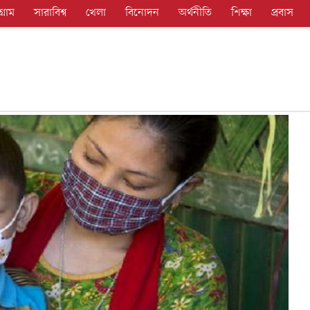
গ্রাম
সারাবিশ্ব
খেলা
বিনোদন
অর্থনীতি
শিক্ষা
প্রবাস