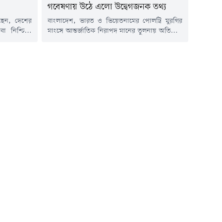
গবেষণায় উঠে এলো উদ্বেগজনক তথ্য
লেছেন, দেশের
বাংলাদেশ, ভারত ও ভিয়েতনামের পোলট্রি মুরগির
েবা নিশ্চিতে
মাংসে আন্তর্জাতিক নিরাপদ মানের তুলনায় অতিরিক্ত
গস্ট) সকালে
অ্যান্টিমাইক্রোবিয়ালের উপস্থিতি পাওয়া গেছে।
 ডায়াবেটিস
যুক্তরাজ্যের লন্ডনভিত্তিক রয়্যাল ভেটেরিনারি কলেজ
ি। স্বাস্থ্য
(আরভিসি) পরিচালিত এক গবেষণায় এ তথ্য উঠে
 পর্যায়ে পৌঁছে
এসেছে। গবেষণায় বলা হয়েছে, তিন দেশের মুরগির
ানে অবশ্যই
মাংসের কিছু নমুনায় অ্যান্টিমাইক্রোবিয়ালের মাত্রা
ী...
বৈশ্বিক নির্ধারিত সীমার চেয়ে উল্লেখযোগ্যভাবে বেশি।
অ্যান্টিমাইক্রোবিয়াল হলো এমন ওষুধ বা...