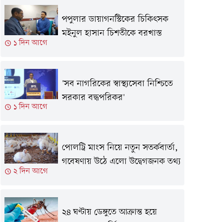
পপুলার ডায়াগনস্টিকের চিকিৎসক
মইনুল হাসান চিশতীকে বরখাস্ত
১ দিন আগে
'সব নাগরিকের স্বাস্থ্যসেবা নিশ্চিতে
সরকার বদ্ধপরিকর'
১ দিন আগে
পোলট্রি মাংস নিয়ে নতুন সতর্কবার্তা,
গবেষণায় উঠে এলো উদ্বেগজনক তথ্য
২ দিন আগে
২৪ ঘণ্টায় ডেঙ্গুতে আক্রান্ত হয়ে