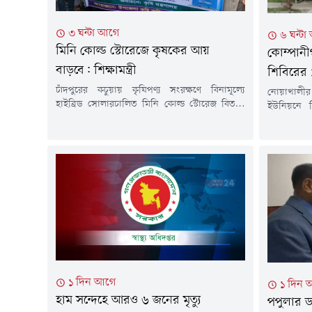
৩ ঘন্টা আগে
৬ ঘন্ট
মিনি কোল্ড স্টোরেজে কৃষকের আয়
কোম্পানী
বাড়বে: শিক্ষামন্ত্রী
শিবিরের 
চাঁদপুরের কচুয়ায় কৃষিপণ্য সংরক্ষণে বিনামূল্যে
নোয়াখালীর
হাইব্রিড সোলারচালিত মিনি কোল্ড স্টোরেজ বিতরণ
ইউনিয়নে ব
কার্যক্রমের উদ্বোধন করা হয়েছে। সরকারের পাইলট
সংঘর্ষ এবং
প্রকল্পের আওতায় বাস্তবায়িত এ উদ্যোগ কৃষকদের
ঘটনায় জামা
উৎপাদিত ফসল সংরক্ষণ, ন্যায্যমূল্য নিশ্চিত এবং
করে অজ্ঞা
আয় বৃদ্ধিতে গুরুত্বপূর্ণ ভূমিকা রাখবে বলে মন্তব্য
মামলা দা
করেছেন শিক্ষা, প্রাথমিক ও গণশিক্ষা মন্ত্রী ড. আ ন ম
কোম্পানীগঞ
এহসানুল হক মিলন।শুক্রবার বিকেলে...
মোহাম্মদ 
মামলার বাদী
১ দিন আগে
১ দিন 
হাম সন্দেহে আরও ৬ জনের মৃত্যু
পপুলার ড