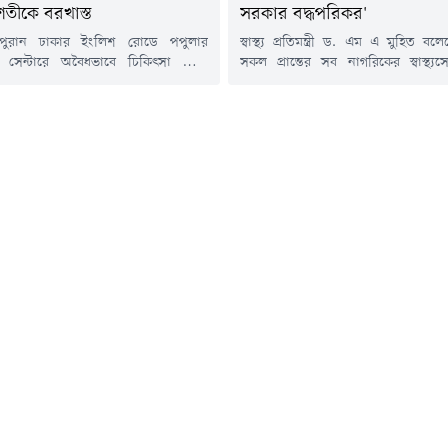
শতীকে বরখাস্ত
সরকার বদ্ধপরিকর'
 পুরান ঢাকার ইংলিশ রোডে পপুলার
স্বাস্থ্য প্রতিমন্ত্রী ড. এম এ মুহিত ব
িক সেন্টারে অবৈধভাবে চিকিৎসা সেবা
সকল প্রান্তের সব নাগরিকের স্বাস্থ্যস
ক্তারের লাইসেন্স বাতিল ও চাকুরি থেকে
সরকার বদ্ধপরিকর।বৃহস্পতিবার (৬ আ
নির্দেশ দিয়েছেন স্বাস্থ্যমন্ত্রী। আজ
রাজধানীর একটি হোটেলে আন্তর্জাতিক
র দুপুরে পপুলার ডায়াগনস্টিকে আকস্মিক
প্রতিরোধ শীর্ষ সম্মেলনে এ কথা জানান তিন
চালনা করেন স্বাস্থ্যমন্ত্রী সরদার
প্রতিমন্ত্রী বলেন, স্বাস্থ্যসেবাকে প্রান্তিক
 হোসেন।এ সময়, নরসিংদীর বেলাবো
দেয়ার জন্য সরকার কাজ করছে। সেখ
রকারি হাসপাতালের ডাক্তার মইনুল
স্বাস্থ্য বিশেষজ্ঞ, গবেষক, উন্নয়ন সহযোগ
ীকে সেবারত অবস্থায় হাতেনাতে ধরেন...