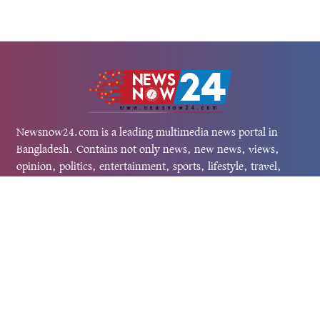
Newsnow24.com is a leading multimedia news portal in
Bangladesh. Contains not only news, new news, views,
opinion, politics, entertainment, sports, lifestyle, travel,
health, and others. We are committed to focusing on
Probash news all around the world with visuals.
তথ্য অধিদফতরের নিবন্ধন নম্বর :১৩৫