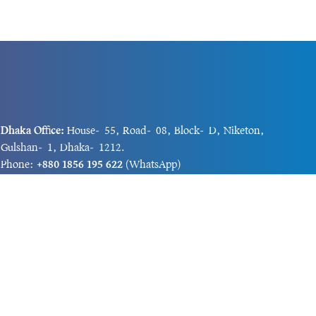
Dhaka Office:
House-55, Road-08, Block-D, Niketon,
Gulshan-1, Dhaka-1212.
Phone:
+880 1856 195 622
(WhatsApp)
Phone:
+880 1869 913 486
Chittagong office:
House-85/A, Road-7, 5th Floor,
O.R.Nizam Road R/A, 15 No. Bagmoniram,Panchlaish,
Chattogram 4000.
Phone:
+880 1850 414 847
Phone:
+880 1313 427 319
Email:
newsnow24official@gmail.com