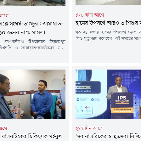
৮ ঘন্টা আগে
া আগে
হামের উপসর্গে আরও ৩ শিশুর মৃ
গঞ্জে সংঘর্ষ-ভাঙচুর: জামায়াত-
গত ২৪ ঘণ্টায় হামের উপসর্গে দেশ
১০ জনের নামে মামলা
শিশু মৃত্যুবরণ করেছেন। এই সময়ের মধ্
 কোম্পানীগঞ্জ উপজেলার সিরাজপুর
শনাক্ত হয়েছে ১ হাজার ২১৮ জন।এ নিয়ে 
িএনপি ও জামায়াত-সমর্থকদের মধ্যে
থেকে এখন পর্যন্ত সারা দেশে হামের 
 স্থানীয় বিএনপি কার্যালয়ে ভাঙচুরের
৭৬৭ শিশুর মৃত্যু হয়েছে। আর নিশ্চি
য়াত-শিবিরের ১০ নেতাকর্মীর নাম উল্লেখ
গেছে ৯৬ জন।শুক্রবার (৭ আগস্ট) বিকেলে স্
ত আরও ৩০ থেকে ৪০ জনকে আসামি করে
য়ের করা হয়েছে।শুক্রবার সকালে
্জ থানার ভারপ্রাপ্ত কর্মকর্তা (ওসি)
নুরুল হাকিম বিষয়টি নিশ্চিত করেন।
 হয়েছেন স্থানীয়...
আগে
১ দিন আগে
ায়াগনস্টিকের চিকিৎসক মইনুল
'সব নাগরিকের স্বাস্থ্যসেবা নিশ্চ