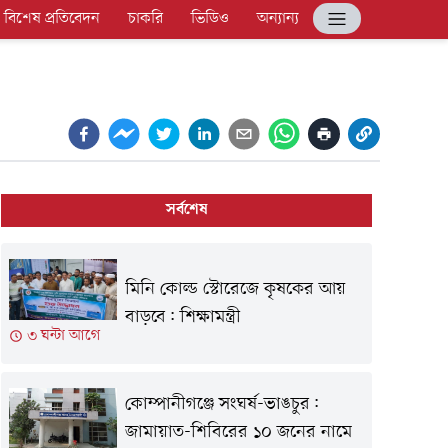
বিশেষ প্রতিবেদন
চাকরি
ভিডিও
অন্যান্য
সর্বশেষ
মিনি কোল্ড স্টোরেজে কৃষকের আয়
বাড়বে: শিক্ষামন্ত্রী
৩ ঘন্টা আগে
কোম্পানীগঞ্জে সংঘর্ষ-ভাঙচুর:
জামায়াত-শিবিরের ১০ জনের নামে