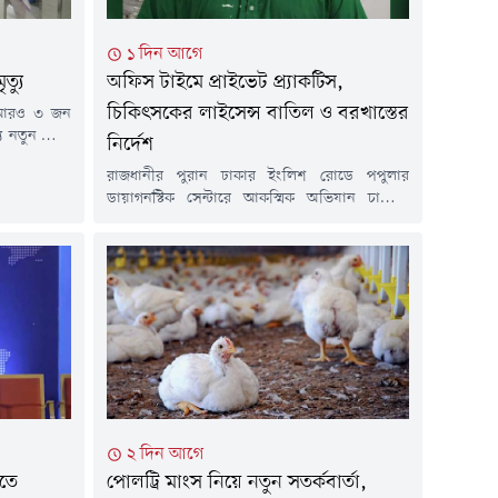
১ দিন আগে
ত্যু
অফিস টাইমে প্রাইভেট প্র্যাকটিস,
চিকিৎসকের লাইসেন্স বাতিল ও বরখাস্তের
ে আরও ৩ জন
যে নতুন রোগী
নির্দেশ
গত ১৫ মার্চ
রাজধানীর পুরান ঢাকার ইংলিশ রোডে পপুলার
উপসর্গ নিয়ে
ডায়াগনস্টিক সেন্টারে আকস্মিক অভিযান চালিয়ে
ত হামে মারা
সরকারি দায়িত্ব পালনের সময় রোগী দেখার
বাস্থ্য...
অভিযোগে নরসিংদীর বেলাব উপজেলা স্বাস্থ্য
কমপ্লেক্সের চিকিৎসক ডা. মইনুল হাসান চিশতীকে
হাতেনাতে শনাক্ত করেছেন স্বাস্থ্যমন্ত্রী সরদার মো.
সাখাওয়াত হোসেন। এ ঘটনায় ওই চিকিৎসকের
নিবন্ধন বাতিল এবং সরকারি চাকরি থেকে বরখাস্তের
নির্দেশ দিয়েছেন মন্ত্রী।বৃহস্পতিবার...
২ দিন আগে
িতে
পোলট্রি মাংস নিয়ে নতুন সতর্কবার্তা,