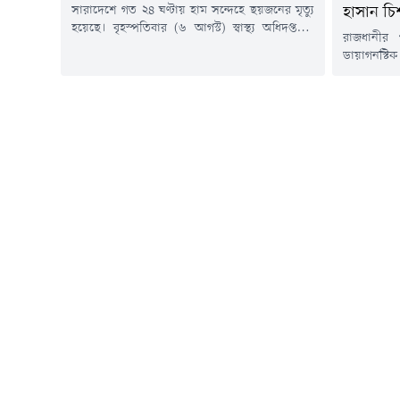
সারাদেশে গত ২৪ ঘণ্টায় হাম সন্দেহে ছয়জনের মৃত্যু
হাসান চি
হয়েছে। বৃহস্পতিবার (৬ আগস্ট) স্বাস্থ্য অধিদপ্তরের
রাজধানীর
কন্ট্রোল রুম থেকে পাঠানো এক সংবাদ বিজ্ঞপ্তিতে এ
ডায়াগনস্ট
তথ্য জানানো হয়।এতে বলা হয়, গত ২৪ ঘণ্টায়
দেয়ায় এক ডা
সন্দেহজনক হামরোগীর সংখ্যা ৭৩৩ জন এবং গত ১৫
বরখাস্তের 
মার্চ থেকে ৬ আগস্ট পর্যন্ত সন্দেহজনক হামরোগীর
বৃহস্পতিবা
সংখ্যা এক লক্ষ ৩৩ হাজার...
অভিযান পরি
সাখাওয়াত
উপজেলার স
হাসান চিশত