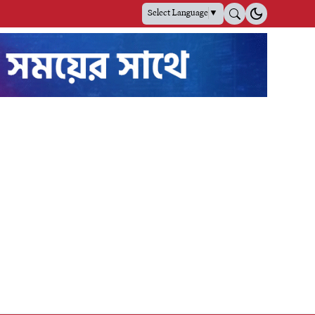
Select Language
▼