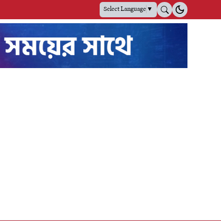
Select Language
▼