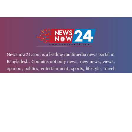
Newsnow24.com is a leading multimedia news portal in
Bangladesh. Contains not only news, new news, views,
opinion, politics, entertainment, sports, lifestyle, travel,
health, and others. We are committed to focusing on
Probash news all around the world with visuals.
তথ্য অধিদফতরের নিবন্ধন নম্বর :১৩৫