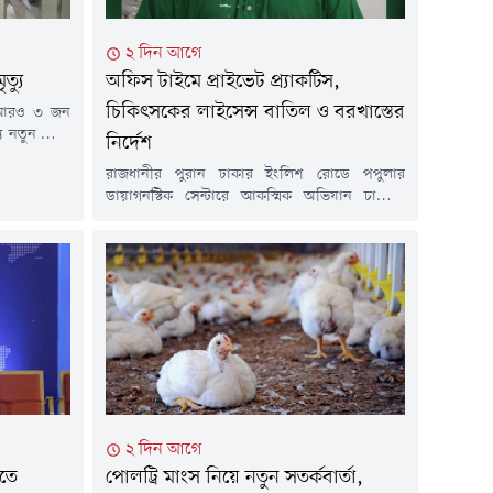
২ দিন আগে
ত্যু
অফিস টাইমে প্রাইভেট প্র্যাকটিস,
চিকিৎসকের লাইসেন্স বাতিল ও বরখাস্তের
ে আরও ৩ জন
যে নতুন রোগী
নির্দেশ
গত ১৫ মার্চ
রাজধানীর পুরান ঢাকার ইংলিশ রোডে পপুলার
উপসর্গ নিয়ে
ডায়াগনস্টিক সেন্টারে আকস্মিক অভিযান চালিয়ে
ত হামে মারা
সরকারি দায়িত্ব পালনের সময় রোগী দেখার
বাস্থ্য...
অভিযোগে নরসিংদীর বেলাব উপজেলা স্বাস্থ্য
কমপ্লেক্সের চিকিৎসক ডা. মইনুল হাসান চিশতীকে
হাতেনাতে শনাক্ত করেছেন স্বাস্থ্যমন্ত্রী সরদার মো.
সাখাওয়াত হোসেন। এ ঘটনায় ওই চিকিৎসকের
নিবন্ধন বাতিল এবং সরকারি চাকরি থেকে বরখাস্তের
নির্দেশ দিয়েছেন মন্ত্রী।বৃহস্পতিবার...
২ দিন আগে
িতে
পোলট্রি মাংস নিয়ে নতুন সতর্কবার্তা,