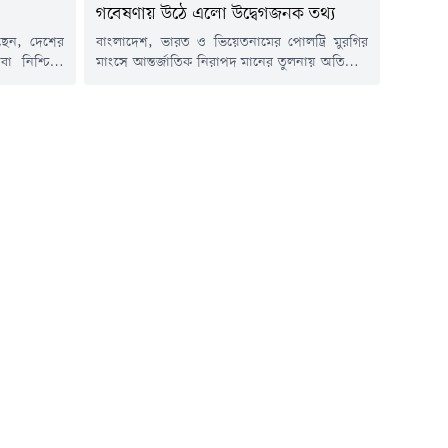
গবেষণায় উঠে এলো উদ্বেগজনক তথ্য
লেছেন, দেশের
বাংলাদেশ, ভারত ও ভিয়েতনামের পোলট্রি মুরগির
েবা নিশ্চিতে
মাংসে আন্তর্জাতিক নিরাপদ মানের তুলনায় অতিরিক্ত
গস্ট) সকালে
অ্যান্টিমাইক্রোবিয়ালের উপস্থিতি পাওয়া গেছে।
 ডায়াবেটিস
যুক্তরাজ্যের লন্ডনভিত্তিক রয়্যাল ভেটেরিনারি কলেজ
ি। স্বাস্থ্য
(আরভিসি) পরিচালিত এক গবেষণায় এ তথ্য উঠে
 পর্যায়ে পৌঁছে
এসেছে। গবেষণায় বলা হয়েছে, তিন দেশের মুরগির
ানে অবশ্যই
মাংসের কিছু নমুনায় অ্যান্টিমাইক্রোবিয়ালের মাত্রা
ী...
বৈশ্বিক নির্ধারিত সীমার চেয়ে উল্লেখযোগ্যভাবে বেশি।
অ্যান্টিমাইক্রোবিয়াল হলো এমন ওষুধ বা...