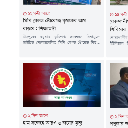
১২ ঘন্টা আগে
১৫ ঘন্
মিনি কোল্ড স্টোরেজে কৃষকের আয়
কোম্পানী
বাড়বে: শিক্ষামন্ত্রী
শিবিরের 
চাঁদপুরের কচুয়ায় কৃষিপণ্য সংরক্ষণে বিনামূল্যে
নোয়াখালীর
হাইব্রিড সোলারচালিত মিনি কোল্ড স্টোরেজ বিতরণ
ইউনিয়নে ব
কার্যক্রমের উদ্বোধন করা হয়েছে। সরকারের পাইলট
সংঘর্ষ এবং
প্রকল্পের আওতায় বাস্তবায়িত এ উদ্যোগ কৃষকদের
ঘটনায় জামা
উৎপাদিত ফসল সংরক্ষণ, ন্যায্যমূল্য নিশ্চিত এবং
করে অজ্ঞা
আয় বৃদ্ধিতে গুরুত্বপূর্ণ ভূমিকা রাখবে বলে মন্তব্য
মামলা দা
করেছেন শিক্ষা, প্রাথমিক ও গণশিক্ষা মন্ত্রী ড. আ ন ম
কোম্পানীগঞ
এহসানুল হক মিলন।শুক্রবার বিকেলে...
মোহাম্মদ 
মামলার বাদী
২ দিন আগে
২ দিন 
হাম সন্দেহে আরও ৬ জনের মৃত্যু
পপুলার ড