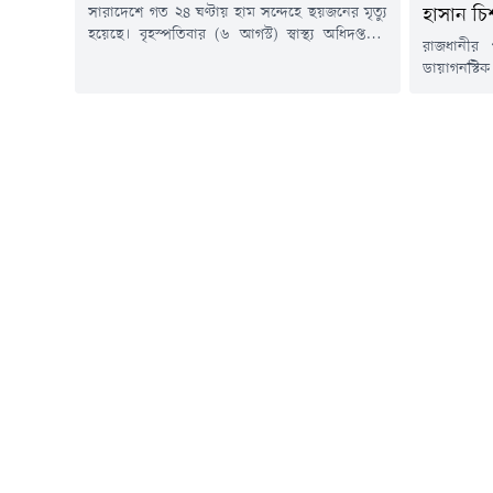
সারাদেশে গত ২৪ ঘণ্টায় হাম সন্দেহে ছয়জনের মৃত্যু
হাসান চি
হয়েছে। বৃহস্পতিবার (৬ আগস্ট) স্বাস্থ্য অধিদপ্তরের
রাজধানীর
কন্ট্রোল রুম থেকে পাঠানো এক সংবাদ বিজ্ঞপ্তিতে এ
ডায়াগনস্ট
তথ্য জানানো হয়।এতে বলা হয়, গত ২৪ ঘণ্টায়
দেয়ায় এক ডা
সন্দেহজনক হামরোগীর সংখ্যা ৭৩৩ জন এবং গত ১৫
বরখাস্তের 
মার্চ থেকে ৬ আগস্ট পর্যন্ত সন্দেহজনক হামরোগীর
বৃহস্পতিবা
সংখ্যা এক লক্ষ ৩৩ হাজার...
অভিযান পরি
সাখাওয়াত
উপজেলার স
হাসান চিশত