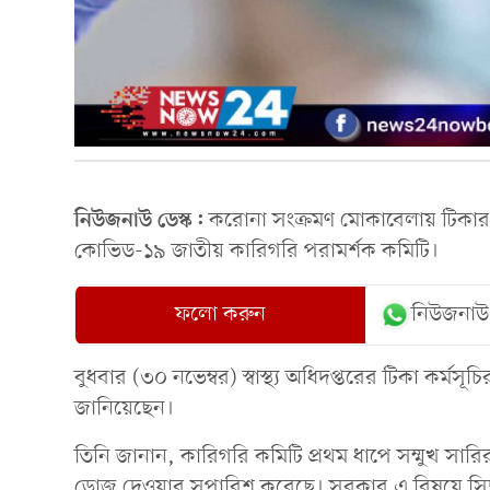
নিউজনাউ ডেস্ক:
করোনা সংক্রমণ মোকাবেলায় টিকার 
কোভিড-১৯ জাতীয় কারিগরি পরামর্শক কমিটি।
ফলো করুন
নিউজনাউ
বুধবার (৩০ নভেম্বর) স্বাস্থ্য অধিদপ্তরের টিকা কর্
জানিয়েছেন।
তিনি জানান, কারিগরি কমিটি প্রথম ধাপে সম্মুখ সারির য
ডোজ দেওয়ার সুপারিশ করেছে। সরকার এ বিষয়ে সিদ্ধান