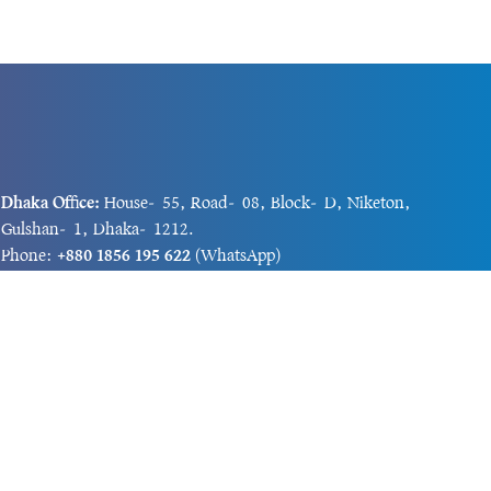
Dhaka Office:
House-55, Road-08, Block-D, Niketon,
Gulshan-1, Dhaka-1212.
Phone:
+880 1856 195 622
(WhatsApp)
Phone:
+880 1869 913 486
Chittagong office:
House-85/A, Road-7, 5th Floor,
O.R.Nizam Road R/A, 15 No. Bagmoniram,Panchlaish,
Chattogram 4000.
Phone:
+880 1850 414 847
Phone:
+880 1313 427 319
Email:
newsnow24official@gmail.com