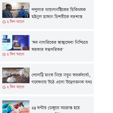
পপুলার ডায়াগনস্টিকের চিকিৎসক
মইনুল হাসান চিশতীকে বরখাস্ত
২ দিন আগে
'সব নাগরিকের স্বাস্থ্যসেবা নিশ্চিতে
সরকার বদ্ধপরিকর'
২ দিন আগে
পোলট্রি মাংস নিয়ে নতুন সতর্কবার্তা,
গবেষণায় উঠে এলো উদ্বেগজনক তথ্য
২ দিন আগে
২৪ ঘণ্টায় ডেঙ্গুতে আক্রান্ত হয়ে