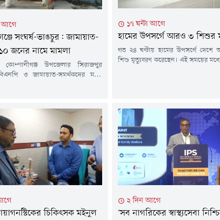
১৭ ঘন্টা আগে
টা আগে
হামের উপসর্গে আরও ৩ শিশুর মৃ
গঞ্জে সংঘর্ষ-ভাঙচুর: জামায়াত-
গত ২৪ ঘণ্টায় হামের উপসর্গে দেশ
১০ জনের নামে মামলা
শিশু মৃত্যুবরণ করেছেন। এই সময়ের মধ্
 কোম্পানীগঞ্জ উপজেলার সিরাজপুর
শনাক্ত হয়েছে ১ হাজার ২১৮ জন।এ নিয়ে 
িএনপি ও জামায়াত-সমর্থকদের মধ্যে
থেকে এখন পর্যন্ত সারা দেশে হামের 
 স্থানীয় বিএনপি কার্যালয়ে ভাঙচুরের
৭৬৭ শিশুর মৃত্যু হয়েছে। আর নিশ্চি
য়াত-শিবিরের ১০ নেতাকর্মীর নাম উল্লেখ
গেছে ৯৬ জন।শুক্রবার (৭ আগস্ট) বিকেলে স্
ত আরও ৩০ থেকে ৪০ জনকে আসামি করে
য়ের করা হয়েছে।শুক্রবার সকালে
্জ থানার ভারপ্রাপ্ত কর্মকর্তা (ওসি)
নুরুল হাকিম বিষয়টি নিশ্চিত করেন।
 হয়েছেন স্থানীয়...
আগে
২ দিন আগে
ায়াগনস্টিকের চিকিৎসক মইনুল
'সব নাগরিকের স্বাস্থ্যসেবা নিশ্চ