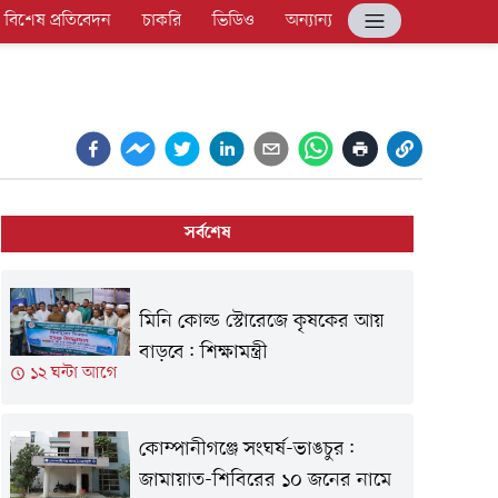
বিশেষ প্রতিবেদন
চাকরি
ভিডিও
অন্যান্য
সর্বশেষ
মিনি কোল্ড স্টোরেজে কৃষকের আয়
বাড়বে: শিক্ষামন্ত্রী
১২ ঘন্টা আগে
কোম্পানীগঞ্জে সংঘর্ষ-ভাঙচুর:
জামায়াত-শিবিরের ১০ জনের নামে