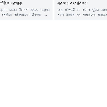
শতীকে বরখাস্ত
সরকার বদ্ধপরিকর'
 পুরান ঢাকার ইংলিশ রোডে পপুলার
স্বাস্থ্য প্রতিমন্ত্রী ড. এম এ মুহিত ব
িক সেন্টারে অবৈধভাবে চিকিৎসা সেবা
সকল প্রান্তের সব নাগরিকের স্বাস্থ্যস
ক্তারের লাইসেন্স বাতিল ও চাকুরি থেকে
সরকার বদ্ধপরিকর।বৃহস্পতিবার (৬ আ
নির্দেশ দিয়েছেন স্বাস্থ্যমন্ত্রী। আজ
রাজধানীর একটি হোটেলে আন্তর্জাতিক
র দুপুরে পপুলার ডায়াগনস্টিকে আকস্মিক
প্রতিরোধ শীর্ষ সম্মেলনে এ কথা জানান তিন
চালনা করেন স্বাস্থ্যমন্ত্রী সরদার
প্রতিমন্ত্রী বলেন, স্বাস্থ্যসেবাকে প্রান্তিক
 হোসেন।এ সময়, নরসিংদীর বেলাবো
দেয়ার জন্য সরকার কাজ করছে। সেখ
রকারি হাসপাতালের ডাক্তার মইনুল
স্বাস্থ্য বিশেষজ্ঞ, গবেষক, উন্নয়ন সহযোগ
ীকে সেবারত অবস্থায় হাতেনাতে ধরেন...