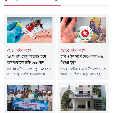
১৯ ঘন্টা আগে
২০ ঘন্টা আগে
২৪ ঘণ্টায় ডেঙ্গু আক্রান্ত হয়ে
হাম ও উপসর্গে দেশে আরও ৪
হাসপাতালে ভর্তি ৫৪৪ জন
শিশুর মৃত্যু
গত ২৪ ঘণ্টায় দেশে নতুন করে ৫৪৪
গত ২৪ ঘণ্টায় হাম ও উপসর্গে দেশে
জন ডেঙ্গু রোগী হাসপাতালে ভর্তি
আরও ৪ শিশুর মৃত্যু হয়েছে। এই
হয়েছেন। তবে এ সময়ে ডেঙ্গুতে
চারজন শিশুরই মৃত্যু হয়েছে
আক্রান্ত হয়ে কারও মৃত্যুর খবর
ঢাকায়।এ নিয়ে গত ১৫ মার্চ থেকে
পাওয়া যায়নি।শনিবার (৮ আগস্ট)
এখন পর্যন্ত সারা দেশে হামের
স্বাস্থ্য অধিদফতরের হেলথ
উপসর্গ নিয়ে ৭৬৯ শিশুর মৃত্যু
ইমার্জেন্সি অপারেশন সেন্টার ও
হয়েছে। আর নিশ্চিত হামে মারা
কন্ট্রোলরুমের প্রকাশিত ডেঙ্গুবিষয়ক
গেছে ৯৮ জন শিশু।শনিবার (৮
বিজ্ঞপ্তিতে এসব তথ্য জানানো হয়।
আগস্ট) দুপুরের পর স্বাস্থ্য