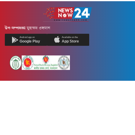
উপ-সম্পাদকঃ
মুহাম্মদ ওসমান
Android app on
Available on the
Google Play
App Store
Newsnow24.com is a leading multimedia news portal in Bangladesh.
Contains not only news, new news, views, opinion, politics,
entertainment, sports, lifestyle, travel, health, and others. We are
committed to focusing on Probash news all around the world with
visuals.
তথ্য অধিদফতরের নিবন্ধন নম্বর :১৩৫
Dhaka Office:
House-55, Road-08, Block-D, Niketon, Gulshan-1,
Dhaka-1212.