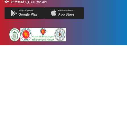
উপ-সম্পাদকঃ
মুহাম্মদ ওসমান
Android app on
Available on the
Google Play
App Store
Newsnow24.com is a leading multimedia news portal in Bangladesh.
Contains not only news, new news, views, opinion, politics,
entertainment, sports, lifestyle, travel, health, and others. We are
committed to focusing on Probash news all around the world with
visuals.
তথ্য অধিদফতরের নিবন্ধন নম্বর :১৩৫
Dhaka Office:
House-55, Road-08, Block-D, Niketon, Gulshan-1,
Dhaka-1212.
Phone:
+880 1856 195 622
(WhatsApp)
Phone:
+880 1869 913 486
Chittagong office:
House-85/A, Road-7, 5th Floor, O.R.Nizam Road
R/A, 15 No. Bagmoniram,Panchlaish, Chattogram 4000.