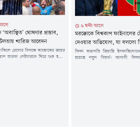
 আগে
৬ ঘন্টা আগে
‘অবাঞ্ছিত’ ঘোষণার প্রস্তাব,
মরক্কোকে বিশ্বকাপ ফাইনালের 
িলতায় খারিজ আবেদন
দেওয়ার অভিযোগ, যা বললো 
রাসিলে রেমোর বিপক্ষে সান্তোসের জয়ের
ফিফা সভাপতি জিয়ান্নি ইনফান্তিনোক
িয়ান তারকা নেইমারকে ঘিরে শুরু হওয়া
হয়েছে নতুন বিতর্ক। আগামী ফিফা প
র প্রশাসনিক পর্যায়েও পৌঁছেছে। তবে
নির্বাচনে ভোট ও সমর্থন পাওয়ার বি
 তাকে 'পারসোনা নন গ্রাটা' (অবাঞ্ছিত
মরক্কোকে ২০৩০ বিশ্বকাপ ফুটবল
ষণার উদ্যোগ শেষ পর্যন্ত আইনি জটিলতায়
আয়োজনের গোপন প্রতিশ্রুতি বা 'টোপ
।পারা অঙ্গরাজ্যের রাজধানী বেলেমের
ইনফান্তিনো- সম্প্রতি একাধিক আ
িলে নেইমারকে 'অবাঞ্ছিত ব্যক্তি' ঘোষণার
গণমাধ্যমের প্রতিবেদনে এমন বিস্ফো
্থাপন করেন পিএসওএল দলের...
আসে। তবে পুরো বিষয়টি ভিত্তিহীন ও ব
দাবি করে আনুষ্ঠানিকভাবে...