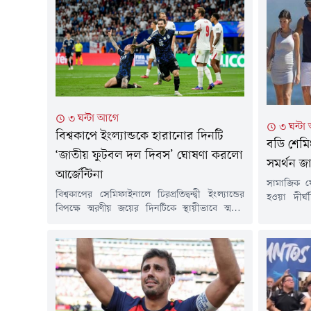
৩ ঘন্টা আগে
৩ ঘন্ট
বিশ্বকাপে ইংল্যান্ডকে হারানোর দিনটি
বডি শেম
‘জাতীয় ফুটবল দল দিবস’ ঘোষণা করলো
সমর্থন জ
আর্জেন্টিনা
সামাজিক য
বিশ্বকাপের সেমিফাইনালে চিরপ্রতিদ্বন্দ্বী ইংল্যান্ডের
হওয়া দীর্ঘ
বিপক্ষে স্মরণীয় জয়ের দিনটিকে স্থায়ীভাবে স্মরণে
দৃঢ়ভাবে দা
রাখতে বিশেষ উদ্যোগ নিয়েছে আর্জেন্টিনা ফুটবল
রোনালদো।
অ্যাসোসিয়েশন (এএফএ)। সংস্থাটি প্রতি বছরের ১৫
জানিয়েছে
জুলাইকে 'জাতীয় ফুটবল দল দিবস' হিসেবে পালনের
সফলতারই 
ঘোষণা দিয়েছে।এএফএর নির্বাহী কমিটির সভায়
ব্রাজিলের 
সর্বসম্মতিক্রমে এই সিদ্ধান্ত অনুমোদন করা হয়েছে।
ইনস্টাগ্রাম
সংস্থাটি জানিয়েছে, দিবসটি শুধু পুরুষ জাতীয় দলের
শারীরিক গঠ
জন্য নয়, বরং...
সমালোচনা.