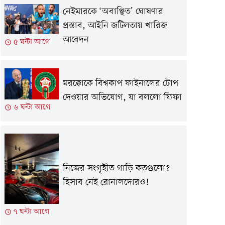
নেইমারকে ‘অবাঞ্ছিত’ ঘোষণার
প্রস্তাব, আইনি জটিলতায় খারিজ
আবেদন
৫ ঘন্টা আগে
মরক্কোকে বিশ্বকাপ ফাইনালের টোপ
দেওয়ার অভিযোগ, যা বললো ফিফা
৬ ঘন্টা আগে
নিজের সংগৃহীত গাড়ি কতগুলো?
হিসাব নেই রোনালদোরও!
৭ ঘন্টা আগে