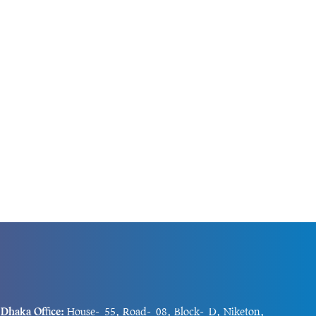
মিডিয়া অ্যাকাউন্টে চমকপ্রদ ও বিলাসবহুল নানা
গাড়ির কালেকশন তুলে ধরেছেন সিআর সেভেন। সেই
সঙ্গে তিনি নিজেই স্বীকার করেছেন যে, তাঁর ঠিক...
Dhaka Office:
House-55, Road-08, Block-D, Niketon,