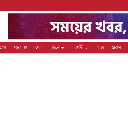
গ্রাম
সারাবিশ্ব
খেলা
বিনোদন
অর্থনীতি
শিক্ষা
প্রবাস