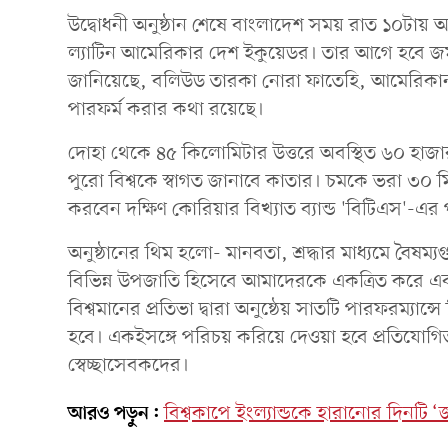
উদ্বোধনী অনুষ্ঠান শেষে বাংলাদেশ সময় রাত ১০টায় আ
ল্যাটিন আমেরিকার দেশ ইকুয়েডর। তার আগে হবে জমকালো
জানিয়েছে, বলিউড তারকা নোরা ফাতেহি, আমেরিকান ব্
পারফর্ম করার কথা রয়েছে।
দোহা থেকে ৪৫ কিলোমিটার উত্তরে অবস্থিত ৬০ হাজার
পুরো বিশ্বকে স্বাগত জানাবে কাতার। চমকে ভরা ৩০ মিনি
করবেন দক্ষিণ কোরিয়ার বিখ্যাত ব্যান্ড 'বিটিএস'-
অনুষ্ঠানের থিম হলো- মানবতা, শ্রদ্ধার মাধ্যমে বৈষ
বিভিন্ন উপজাতি হিসেবে আমাদেরকে একত্রিত করে এ
বিশ্বমানের প্রতিভা দ্বারা অনুষ্ঠেয় সাতটি পারফরম্যান্সে
হবে। একইসঙ্গে পরিচয় করিয়ে দেওয়া হবে প্রতিযোগ
স্বেচ্ছাসেবকদের।
আরও পড়ুন:
বিশ্বকাপে ইংল্যান্ডকে হারানোর দিনটি