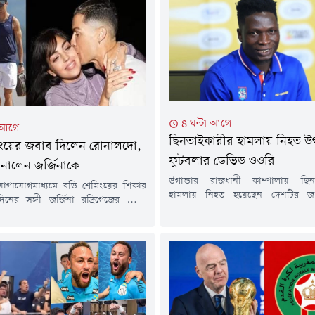
৪ ঘন্টা আগে
া আগে
ছিনতাইকারীর হামলায় নিহত উগ
িংয়ের জবাব দিলেন রোনালদো,
ফুটবলার ডেভিড ওওরি
ানালেন জর্জিনাকে
উগান্ডার রাজধানী কাম্পালায় ছিন
োগাযোগমাধ্যমে বডি শেমিংয়ের শিকার
হামলায় নিহত হয়েছেন দেশটির জ
দিনের সঙ্গী জর্জিনা রদ্রিগেজের পাশে
ফুটবলার ও উগান্ডা প্রিমিয়ার লিগের
ঁড়িয়েছেন পর্তুগিজ তারকা ক্রিশ্চিয়ানো
ভিলার অধিনায়ক ডেভিড ওওরি (২৭)। ত
 প্রেমিকাকে উদ্দেশ করে তিনি
উগান্ডাজুড়ে শোকের ছায়া নেমে 
ন, মানুষের সমালোচনা ও হিংসা
অপরাধীদের দ্রুত বিচারের দাবিতে প্
একটি স্বাভাবিক অংশ।ঘটনার শুরু
হয়েছে।বিবিসি বাংলার তথ্য অনুযায়ী, ম
সাংবাদিক মার্সিয়া গোল্ডস্মিথের একটি
কাম্পালার মাকিন্ডে এলাকায় নিজের 
 রিলকে ঘিরে। ভিডিওটিতে তিনি জর্জিনার
একদল ছিনতাইকারী...
ন নিয়ে করা অবমাননাকর মন্তব্যের কড়া
..