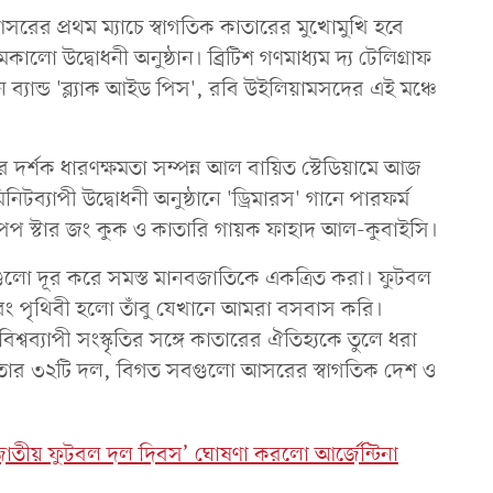
সরের প্রথম ম্যাচে স্বাগতিক কাতারের মুখোমুখি হবে
 উদ্বোধনী অনুষ্ঠান। ব্রিটিশ গণমাধ্যম দ্য টেলিগ্রাফ
যান্ড 'ব্ল্যাক আইড পিস', রবি উইলিয়ামসদের এই মঞ্চে
 দর্শক ধারণক্ষমতা সম্পন্ন আল বায়িত স্টেডিয়ামে আজ
টব্যাপী উদ্বোধনী অনুষ্ঠানে 'ড্রিমারস' গানে পারফর্ম
এর পপ স্টার জং কুক ও কাতারি গায়ক ফাহাদ আল-কুবাইসি।
ম্যগুলো দূর করে সমস্ত মানবজাতিকে একত্রিত করা। ফুটবল
বং পৃথিবী হলো তাঁবু যেখানে আমরা বসবাস করি।
 বিশ্বব্যাপী সংস্কৃতির সঙ্গে কাতারের ঐতিহ্যকে তুলে ধরা
িতার ৩২টি দল, বিগত সবগুলো আসরের স্বাগতিক দেশ ও
 ‘জাতীয় ফুটবল দল দিবস’ ঘোষণা করলো আর্জেন্টিনা