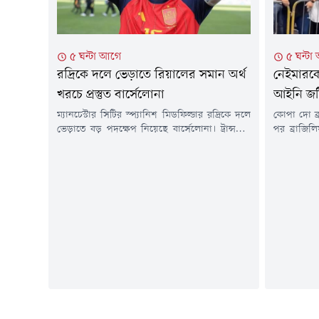
৫ ঘন্টা আগে
৫ ঘন্টা
রদ্রিকে দলে ভেড়াতে রিয়ালের সমান অর্থ
নেইমারকে 
খরচে প্রস্তুত বার্সেলোনা
আইনি জট
ম্যানচেস্টার সিটির স্প্যানিশ মিডফিল্ডার রদ্রিকে দলে
কোপা দো ব্
ভেড়াতে বড় পদক্ষেপ নিয়েছে বার্সেলোনা। ট্রান্সফার
পর ব্রাজিল
বিশেষজ্ঞ ফ্যাব্রিজিও রোমানো ও দ্য অ্যাথলেটিক-এর
বিতর্ক এবা
তথ্য অনুযায়ী, কাতালান ক্লাবটি ইতোমধ্যে ম্যানচেস্টার
বেলেম শহরে
সিটি এবং রদ্রির প্রতিনিধিদের সঙ্গে আলোচনা শুরু
ব্যক্তি) ঘো
করেছে।এর আগে কয়েক সপ্তাহ ধরে রিয়াল মাদ্রিদও
আটকে গেছে
রদ্রিকে দলে টানার চেষ্টা চালিয়ে আসছিল। তবে
সিটি কাউন্স
এখনো সিটির সঙ্গে কোনো চূড়ান্ত...
প্রস্তাব উত