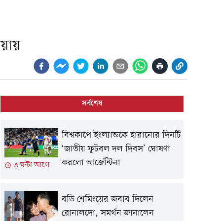
িয়ায়
সর্বশেষ
বিশ্বকাপে ইংল্যান্ডকে হারানোর দিনটি
‘জাতীয় ফুটবল দল দিবস’ ঘোষণা
করলো আর্জেন্টিনা
৩ ঘন্টা আগে
বডি শেমিংয়ের জবাব দিলেন
রোনালদো, সমর্থন জানালেন