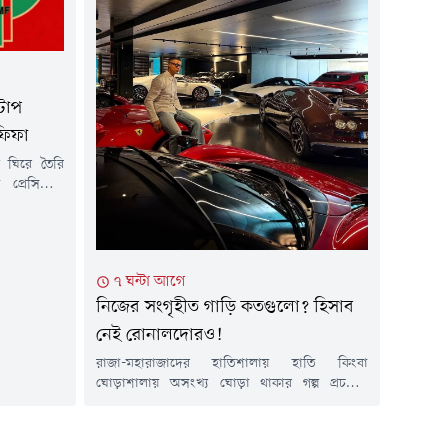
টোপ
ফিফা
ে ঘিরে তৈরি
্রেসিডেন্ট
নিময়ে নাকি
ের ফাইনাল
' দিয়েছিলেন
ন্তর্জাতিক
৭ ঘন্টা আগে
রক দাবি উঠে
িভ্রান্তিকর
নিজের সংগৃহীত গাড়ি কতগুলো? হিসাব
নেই রোনালদোরও!
রাজা-মহারাজাদের হাতিশালায় হাতি কিংবা
ঘোড়াশালায় অসংখ্য ঘোড়া থাকার গল্প প্রচলিত
থাকলেও, আধুনিক যুগে পর্তুগিজ ফুটবল তারকা
ক্রিশ্চিয়ানো রোনালদোর সংগ্রহে থাকা গাড়ির বহর
যেন তাকেও হার মানায়। সম্প্রতি নিজের সোশ্যাল