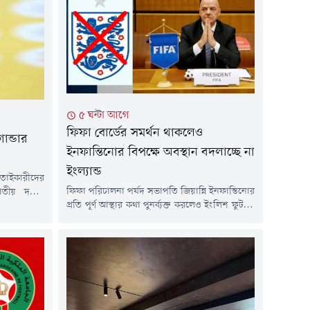
৫ ঘন্টা আগে
ফিফা বোর্ডের সমর্থন থাকলেও
ান্ডার
ইনফান্তিনোর বিপক্ষে অবস্থান বদলাচ্ছে না
ইংল্যান্ড
তাইকারীদের
ফিফা পরিচালনা পর্ষদ সভাপতি জিয়ান্নি ইনফান্তিনোর
াতীয় দলের
প্রতি পূর্ণ আস্থার কথা পুনর্ব্যক্ত করলেও ইংলিশ ফুটবল
 ক্লাব এসসি
অ্যাসোসিয়েশন (এফএ) তার নেতৃত্বের প্রতি সমর্থন
ার মৃত্যুতে
জানাতে রাজি নয়। সংস্থাটি মনে করছে, বিশ্ব ফুটবলের
এসেছে এবং
সর্বোচ্চ পদে দায়িত্ব পালনের জন্য ইনফান্তিনো আর
রতিবাদ শুরু
উপযুক্ত নন।আগামী বছরের ফিফা কংগ্রেসে
ঙ্গলবার রাতে
ইনফান্তিনোর পুনর্নির্বাচনে সমর্থন দেবে না বলে
বাড়ির কাছে
ফিফাকে আনুষ্ঠানিকভাবে জানাতে যাচ্ছে...