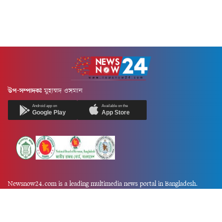
উপ-সম্পাদকঃ
মুহাম্মদ ওসমান
Android app on
Available on the
Google Play
App Store
Newsnow24.com is a leading multimedia news portal in Bangladesh.
Contains not only news, new news, views, opinion, politics,
entertainment, sports, lifestyle, travel, health, and others. We are
committed to focusing on Probash news all around the world with