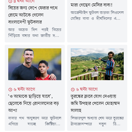
তবে এই মহৎ উদ্যোগের সময়টাও
৪ ঘন্টা আগে
জাওয়াদ আবরার ১৮...
মারা গেছেন মেসির বাবা!
ছিল বেশ তাৎপর্যপূর্ণ। ব্রাজিলের
বিয়ের জন্য দেশে ফেরার পথে
ক্লাব...
আর্জেন্টাইন ফুটবল তারকা লিওনেল
রোমে আটকে গেলেন
মেসির বাবা ও দীর্ঘদিনের এজেন্ট
বাংলাদেশী ফুটবলার
হোর্হে মেসি আর নেই। স্থানীয় সময়
আর কয়েক দিন পরই বিয়ের
শুক্রবার রাত প্রায় ১০টার দিকে
পিঁড়িতে বসার কথা জাতীয় দলের
আর্জেন্টিনার রোজারিওর একটি
ফুটবলার সৈয়দ কাজেম শাহর। ১৪
ক্লিনিকে চিকিৎসাধীন অবস্থায় ৬৮
আগস্ট ঢাকায় তাঁর বিয়ের
বছর বয়সে মারা যান তিনি।
আয়োজন। এ উপলক্ষে পরিবারেও
দীর্ঘদিন ধরে অসুস্থ ছিলেন হোর্হে
চলছে নানা প্রস্তুতি। তবে বিয়ের
মেসি।মেসির ফুটবল ক্যারিয়ারের
আগে দেশে ফেরা নিয়ে
শুরু থেকে গুরুত্বপূর্ণ ভূমিকা পালন
অনিশ্চয়তায় পড়েছেন কাজেম ও
করেছেন তার বাবা। ছোটবেলা
তাঁর পরিবারের সদস্যরা।কানাডা
থেকেই...
থেকে ঢাকায় ফেরার পথে রোমে
বিমান বাংলাদেশ এয়ারলাইনসের
৬ ঘন্টা আগে
৬ ঘন্টা আগে
একটি ফ্লাইটে আটকা...
‘ও আমাকে ছাড়িয়ে যাবে’,
তুরস্কের ক্লাবে যোগ দেওয়ায়
ছেলেকে নিয়ে রোনালদোর বড়
জমি উপহার পেলেন মোহাম্মদ
আশা
সালাহ
বাবার পথ অনুসরণ করে ফুটবলে
লিভারপুল অধ্যায় শেষ করে তুরস্কের
এগিয়ে যাচ্ছে ক্রিস্টিয়ানো
ট্রাবজোনস্পরে নতুন ঠিকানা
রোনালদোর ছেলে। আর ছেলের
গড়েছেন মোহাম্মদ সালাহ।