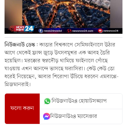
নিউজনাউ
ডেস্ক
: কাতার বিশ্বকাপে সেমিফাইনালে উঠার
আগে থেকেই ফ্রান্স জুড়ে উৎসবমুখর এক আবহ তৈরি
হয়েছিল। মরক্কোর স্বপ্নদৌড় থামিয়ে ফাইনালে পোঁছে
যাওয়ায় এখন আনন্দে ভাসছে ফরাসিরা। কেউ কেউ তো
ধরেই নিয়েছেন, আবার শিরোপা উঁচিয়ে ধরবেন এমবাপ্পে-
গ্রিজমানরাই।
নিউজনাউ২৪ হোয়াটসঅ্যাপ
ফলো করুন
নিউজনাউ২৪ ম্যাসেঞ্জার