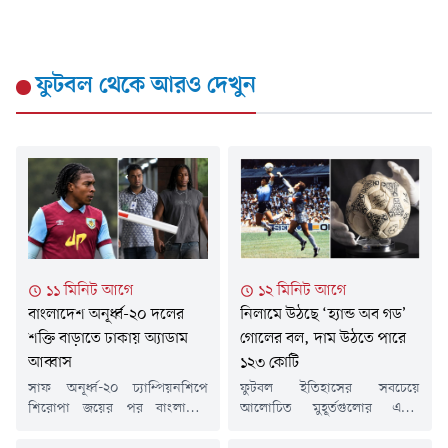
ফুটবল
থেকে আরও দেখুন
১২ মিনিট আগে
১১ মিনিট আগে
নিলামে উঠছে ‘হ্যান্ড অব গড’
বাংলাদেশ অনূর্ধ্ব-২০ দলের
গোলের বল, দাম উঠতে পারে
শক্তি বাড়াতে ঢাকায় অ্যাডাম
১২৩ কোটি
আব্বাস
ফুটবল ইতিহাসের সবচেয়ে
সাফ অনূর্ধ্ব-২০ চ্যাম্পিয়নশিপে
আলোচিত মুহূর্তগুলোর একটি
শিরোপা জয়ের পর বাংলাদেশ
দিয়েগো ম্যারাডোনার 'হ্যান্ড অব
অনূর্ধ্ব-২০ ফুটবল দলের শক্তি