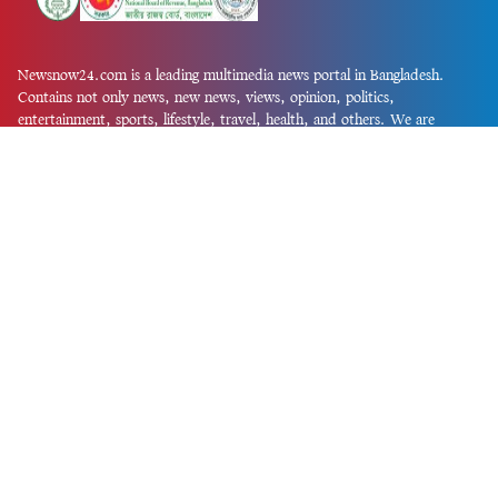
Newsnow24.com is a leading multimedia news portal in Bangladesh.
Contains not only news, new news, views, opinion, politics,
entertainment, sports, lifestyle, travel, health, and others. We are
committed to focusing on Probash news all around the world with
visuals.
তথ্য অধিদফতরের নিবন্ধন নম্বর :১৩৫
Dhaka Office:
House-55, Road-08, Block-D, Niketon, Gulshan-1,
Dhaka-1212.
Phone:
+880 1856 195 622
(WhatsApp)
Phone:
+880 1869 913 486
Chittagong office:
House-85/A, Road-7, 5th Floor, O.R.Nizam Road
R/A, 15 No. Bagmoniram,Panchlaish, Chattogram 4000.
Phone:
+880 1850 414 847
Phone:
+880 1313 427 319
Email:
newsnow24official@gmail.com
Design and Developed by
Md. Asif Iqbal
Privacy Policy
Contact Us