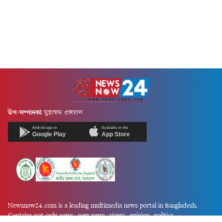
উপ-সম্পাদকঃ
মুহাম্মদ ওসমান
Android app on
Available on the
Google Play
App Store
Newsnow24.com is a leading multimedia news portal in Bangladesh.
Contains not only news, new news, views, opinion, politics,