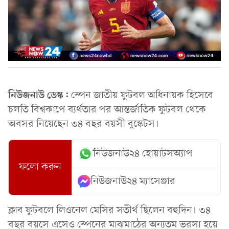
নিউজনাউ ডেস্ক:
স্পেন জাতীয় ফুটবল অধিনায়ক হিসেবে
চলতি বিশ্বকাপে ব্যর্থতার পর আন্তর্জাতিক ফুটবল থেকে
অবসর নিয়েছেন ৩৪ বছর বয়সী বুস্কেটস।
নিউজনাউ২৪ হোয়াটসঅ্যাপ
ফলো করুন
নিউজনাউ২৪ ম্যাসেঞ্জার
ক্লাব ফুটবলে লিওনেল মেসির সতীর্থ ছিলেন বহুদিন। ৩৪
বছর বয়সে এসেও স্পেনের মাঝমাঠের অন্যতম ভরসা হয়ে