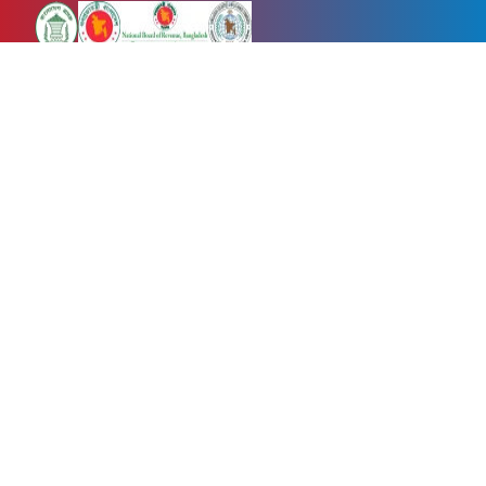
Newsnow24.com is a leading multimedia news portal in Bangladesh.
Contains not only news, new news, views, opinion, politics,
entertainment, sports, lifestyle, travel, health, and others. We are
committed to focusing on Probash news all around the world with
visuals.
তথ্য অধিদফতরের নিবন্ধন নম্বর :১৩৫
Dhaka Office:
House-55, Road-08, Block-D, Niketon, Gulshan-1,
Dhaka-1212.
Phone:
+880 1856 195 622
(WhatsApp)
Phone:
+880 1869 913 486
Chittagong office:
House-85/A, Road-7, 5th Floor, O.R.Nizam Road
R/A, 15 No. Bagmoniram,Panchlaish, Chattogram 4000.
Phone:
+880 1850 414 847
Phone:
+880 1313 427 319
Email:
newsnow24official@gmail.com