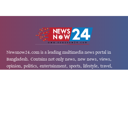
Newsnow24.com is a leading multimedia news portal in
Bangladesh. Contains not only news, new news, views,
opinion, politics, entertainment, sports, lifestyle, travel,
health, and others. We are committed to focusing on
Probash news all around the world with visuals.
তথ্য অধিদফতরের নিবন্ধন নম্বর :১৩৫