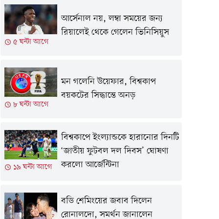
আর্সেনাল নয়, লম্বা সময়ের জন্য
রিয়ালেই থেকে গেলেন ভিনিসিয়ুস
৫ ঘন্টা আগে
মন গলেনি উয়েফার, বিশ্বকাপ
বয়কটের সিদ্ধান্তে অনড়
৮ ঘন্টা আগে
বিশ্বকাপে ইংল্যান্ডকে হারানোর দিনটি
‘জাতীয় ফুটবল দল দিবস’ ঘোষণা
করলো আর্জেন্টিনা
১৯ ঘন্টা আগে
বডি শেমিংয়ের জবাব দিলেন
রোনালদো, সমর্থন জানালেন