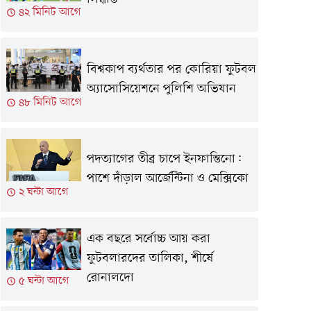
৪২ মিনিট আগে
বিশ্বকাপ ব্যর্থতার পর কোরিয়া ফুটবল
অ্যাসোসিয়েশনে পুলিশি অভিযান
৪৮ মিনিট আগে
পদত্যাগের তীব্র চাপে ইনফান্তিনো:
পাশে দাঁড়াল আর্জেন্টিনা ও মেক্সিকো
২ ঘন্টা আগে
এক বছরে সর্বোচ্চ আয় করা
ফুটবলারদের তালিকা, শীর্ষে
রোনালদো
৫ ঘন্টা আগে