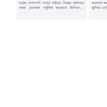
মাঠের পাশাপাশি মাঠের বাইরেও নিজের আধিপত্য
অবশেষে সব 
বজায় রেখেছেন পর্তুগিজ ফরোয়ার্ড ক্রিশ্চিয়ানো
জুনিয়র। ব্
রোনালদো। আল নাসরের এই তারকা টানা চতুর্থ
সালের ৩০ জ
বছরের মতো ফোর্বসের সর্বোচ্চ পারিশ্রমিকপ্রাপ্ত
রিয়াল মাদ
অ্যাথলেটদের তালিকায় ফুটবলারদের মধ্যে শীর্ষে
বৃহস্পতিব
রয়েছেন। শেষ ১২ মাসে তাঁর আনুমানিক আয় ৩০
স্প্যানিশ ক
কোটি মার্কিন ডলার (বাংলাদেশি মুদ্রায় প্রায় ৩,৭১০
আগে ভিনি
কোটি টাকা)। এর মধ্যে মাঠের বেতন ও...
কর্মকর্তাদের