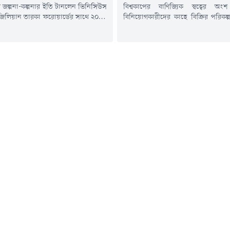
জল্পনা-কল্পনার ইতি টানলেন ভিনিসিউস
বিশ্বকাপের বাণিজ্যিক স্বত্বের অং
রাজিলিয়ান তারকা ফরোয়ার্ডের সাথে ২০৩২
বিনিয়োগকারীদের কাছে বিক্রির পরিকল্পন
ুন পর্যন্ত নতুন চুক্তির ঘোষণা দিয়েছে
করে ক্ষমা চেয়েছেন ফিফা সভাপতি
্রিদ। দীর্ঘদিন ধরে চলা আলোচনার পর
ইনফান্তিনো। তবে ইনফান্তিনোর ক্ষমা চ
ার আনুষ্ঠানিকভাবে এই সুখবর জানায়
গলেনি উয়েফার। ফিফার প্রতিযোগি
্লাবটি।চুক্তি নবায়নের ঘোষণা আসে একদিন
সিদ্ধান্ত এখনো বহাল রেখেছে ইউরোপ
সিউসের প্রতিনিধিদের সাথে রিয়াল
নিয়ন্ত্রক সংস্থাটি।বৃহস্পতিবার উয়ে
 গুরুত্বপূর্ণ বৈঠকের পর। ওই বৈঠকে ক্লাব...
বয়কট প্রত্যাহারের জন্য তাদের দেওয়া শ
হয়নি। একই সাথে ইনফান্তিনোর নেতৃত্বে