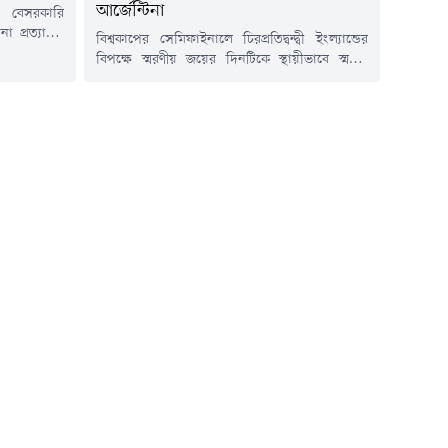
আর্জেন্টিনা
শ বেসরকারি
া প্রত্যাহার
বিশ্বকাপের সেমিফাইনালে চিরপ্রতিদ্বন্দ্বী ইংল্যান্ডের
 জিয়ান্নি
বিপক্ষে স্মরণীয় জয়ের দিনটিকে স্থায়ীভাবে স্মরণে
াওয়াতেও মন
রাখতে বিশেষ উদ্যোগ নিয়েছে আর্জেন্টিনা ফুটবল
তা বয়কটের
অ্যাসোসিয়েশন (এএফএ)। সংস্থাটি প্রতি বছরের ১৫
ীয় ফুটবলের
জুলাইকে 'জাতীয় ফুটবল দল দিবস' হিসেবে পালনের
ফা জানিয়েছে,
ঘোষণা দিয়েছে।এএফএর নির্বাহী কমিটির সভায়
র্তগুলো পূরণ
সর্বসম্মতিক্রমে এই সিদ্ধান্ত অনুমোদন করা হয়েছে।
র ওপর...
সংস্থাটি জানিয়েছে, দিবসটি শুধু পুরুষ জাতীয় দলের
জন্য নয়, বরং...