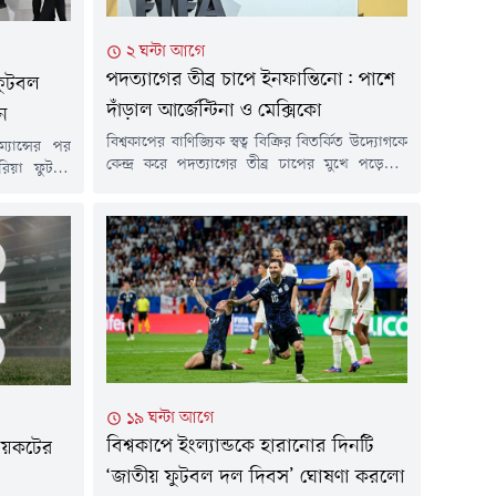
২ ঘন্টা আগে
পদত্যাগের তীব্র চাপে ইনফান্তিনো: পাশে
 ফুটবল
দাঁড়াল আর্জেন্টিনা ও মেক্সিকো
ন
বিশ্বকাপের বাণিজ্যিক স্বত্ব বিক্রির বিতর্কিত উদ্যোগকে
যান্সের পর
কেন্দ্র করে পদত্যাগের তীব্র চাপের মুখে পড়েছেন
রিয়া ফুটবল
ফিফা প্রেসিডেন্ট জিয়ান্নি ইনফান্তিনো। উয়েফা ও
ালে জাতীয়
কনকাকাফসহ একাধিক পরাশক্তি তাঁর পদত্যাগের
িয়োগের সময়
দাবিতে সোচ্চার হলেও এবার সংকটে থাকা ফিফা-
লয়ে অভিযান
প্রধানের পাশে এসে দাঁড়িয়েছে আর্জেন্টিনা (এএফএ)
িউলের কেএফএ
ও মেক্সিকোর ফুটবল অ্যাসোসিয়েশন।মূলত প্রাইভেট
টির প্রধান
ইকুইটি ফার্মের কাছে বিশ্বকাপের বাণিজ্যিক অধিকার
রীরা নিয়োগ
বিক্রির একতরফা প্রস্তাব...
১৯ ঘন্টা আগে
বিশ্বকাপে ইংল্যান্ডকে হারানোর দিনটি
 বয়কটের
‘জাতীয় ফুটবল দল দিবস’ ঘোষণা করলো