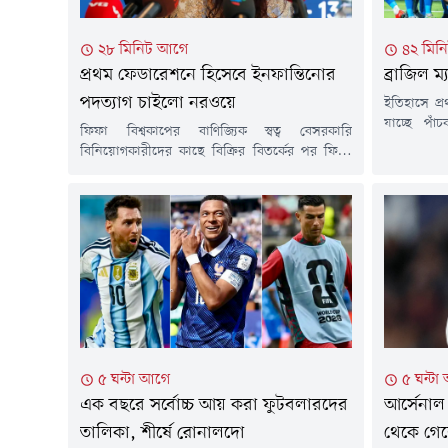
৪২ মিন
২৮ মিনিট আগে
ব্রাজিল ম
প্রথম ফেডারেশনে হিসেবে ইনফান্তিনোর
পদত্যাগ চাইলো নরওয়ে
ইতিহাসে প
যাচ্ছে পাঁচ
ফিফা বিশ্বকাপের বাণিজ্যিক স্বত্ব বেসরকারি
অক্টোবরে অন
বিনিয়োগকারীদের কাছে বিক্রির বিতর্কের পর ফিফা
ফুটবল অঙ্
সভাপতি জিয়ান্নি ইনফান্তিনোর পদত্যাগ দাবি করেছে
জটিলতায় নত
নরওয়েজিয়ান ফুটবল ফেডারেশন (এনএফএফ)। এর
ফেডারেশনকে।
মাধ্যমে ইনফান্তিনোর পদত্যাগের আহ্বান জানানো
৩ অক্টোবর। 
প্রথম জাতীয় ফুটবল ফেডারেশন হলো নরওয়ে।দ্য
আশিয়ান কাপ
গার্ডিয়ানের প্রতিবেদনে বলা হয়েছে, এনএফএফ
সভাপতি লিসে ক্লাভনেস জানিয়েছেন, ইনফান্তিনোর
নেতৃত্বের প্রতি তাদের আর কোনো আস্থা নেই।...
৫ ঘন্টা আগে
৫ ঘন্টা
এক বছরে সর্বোচ্চ আয় করা ফুটবলারদের
আর্সেনাল
তালিকা, শীর্ষে রোনালদো
থেকে গেল