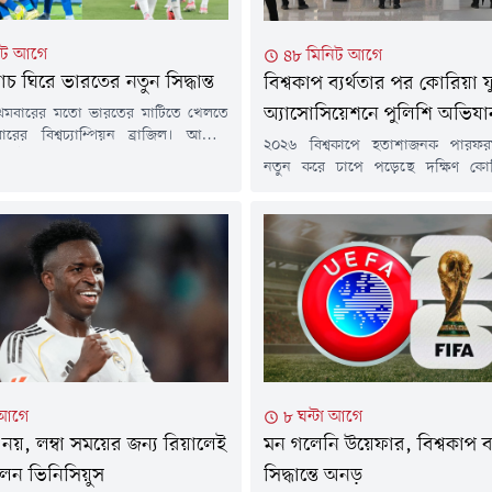
িট আগে
৪৮ মিনিট আগে
্যাচ ঘিরে ভারতের নতুন সিদ্ধান্ত
বিশ্বকাপ ব্যর্থতার পর কোরিয়া
অ্যাসোসিয়েশনে পুলিশি অভিযা
্রথমবারের মতো ভারতের মাটিতে খেলতে
বারের বিশ্বচ্যাম্পিয়ন ব্রাজিল। আগামী
২০২৬ বিশ্বকাপে হতাশাজনক পারফরম্
ুষ্ঠিতব্য এই প্রীতি ম্যাচ ঘিরে ভারতীয়
নতুন করে চাপে পড়েছে দক্ষিণ কো
গনে ব্যাপক উচ্ছ্বাস থাকলেও সূচির
অ্যাসোসিয়েশন (কেএফএ)। ২০২৪ স
ুন সিদ্ধান্ত নিতে হয়েছে দেশটির ফুটবল
দলের কোচ হিসেবে হং মিয়ুং-বোকে ন
ব্রাজিলের বিপক্ষে ম্যাচটি অনুষ্ঠিত হবে
অনিয়মের অভিযোগে কেএফএর কার্যা
একই সময়ে চলবে ফিফার নতুন টুর্নামেন্ট
চালিয়েছে পুলিশ। গত বৃহস্পতিবার স
, যা শুরু হবে ২৪...
হাউস এবং চিয়নানে অবস্থিত সংস্থা
কার্যালয়ে তল্লাশি চালিয়ে তদন্তকা
প্রক্রিয়ায় কোনো অনিয়ম বা...
 আগে
৮ ঘন্টা আগে
 নয়, লম্বা সময়ের জন্য রিয়ালেই
মন গলেনি উয়েফার, বিশ্বকাপ
েন ভিনিসিয়ুস
সিদ্ধান্তে অনড়