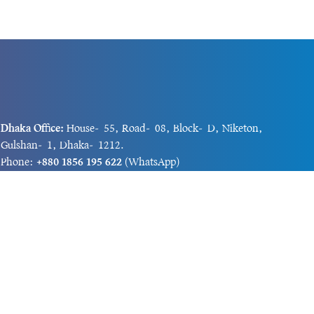
Dhaka Office:
House-55, Road-08, Block-D, Niketon,
Gulshan-1, Dhaka-1212.
Phone:
+880 1856 195 622
(WhatsApp)
Phone:
+880 1869 913 486
Chittagong office:
House-85/A, Road-7, 5th Floor,
O.R.Nizam Road R/A, 15 No. Bagmoniram,Panchlaish,
Chattogram 4000.
Phone:
+880 1850 414 847
Phone:
+880 1313 427 319
Email:
newsnow24official@gmail.com