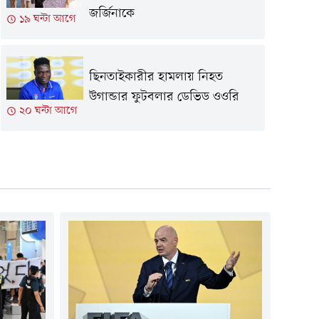
জর্জিনাকে
১৯ ঘন্টা আগে
ছিনতাইকারীর হামলায় নিহত
উগান্ডার ফুটবলার ডেভিড ওওরি
২০ ঘন্টা আগে