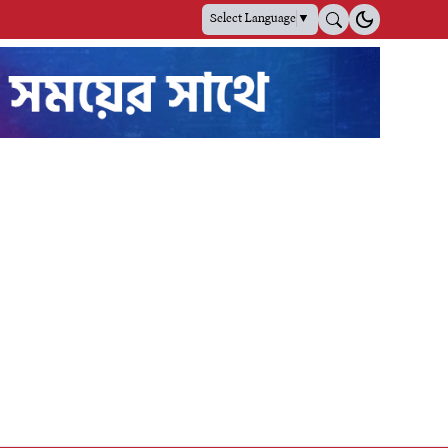
Select Language
▼