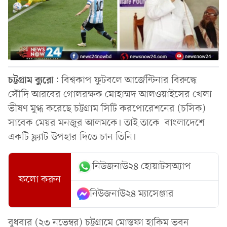
চট্টগ্রাম
ব্যুরো
: বিশ্বকাপ ফুটবলে আর্জেন্টিনার বিরুদ্ধে
সৌদি আরবের গোলরক্ষক মোহাম্মদ আলওয়াইসের খেলা
ভীষণ মুগ্ধ করেছে চট্টগ্রাম সিটি করপোরেশনের (চসিক)
সাবেক মেয়র মনজুর আলমকে। তাই তাকে বাংলাদেশে
একটি ফ্ল্যাট উপহার দিতে চান তিনি।
নিউজনাউ২৪ হোয়াটসঅ্যাপ
ফলো করুন
নিউজনাউ২৪ ম্যাসেঞ্জার
বুধবার (২৩ নভেম্বর) চট্টগ্রামে মোস্তফা হাকিম ভবন