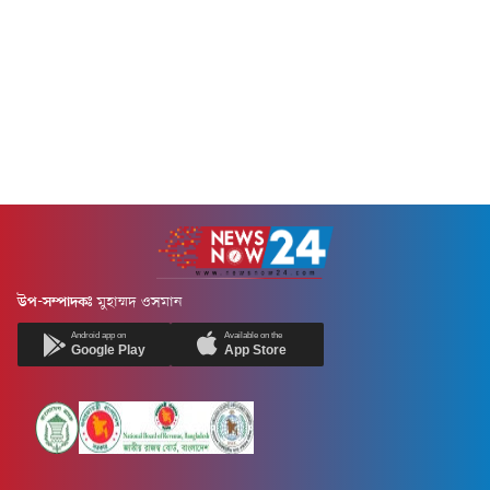
উপ-সম্পাদকঃ
মুহাম্মদ ওসমান
Android app on
Available on the
Google Play
App Store