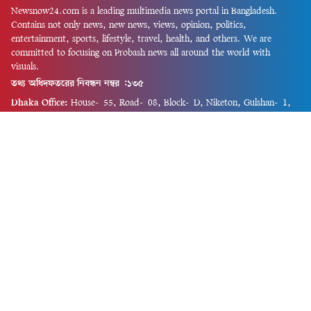
Newsnow24.com is a leading multimedia news portal in Bangladesh.
Contains not only news, new news, views, opinion, politics,
entertainment, sports, lifestyle, travel, health, and others. We are
committed to focusing on Probash news all around the world with
visuals.
তথ্য অধিদফতরের নিবন্ধন নম্বর :১৩৫
Dhaka Office:
House-55, Road-08, Block-D, Niketon, Gulshan-1,
Dhaka-1212.
Phone:
+880 1856 195 622
(WhatsApp)
Phone:
+880 1869 913 486
Chittagong office:
House-85/A, Road-7, 5th Floor, O.R.Nizam Road
R/A, 15 No. Bagmoniram,Panchlaish, Chattogram 4000.
Phone:
+880 1850 414 847
Phone:
+880 1313 427 319
Email:
newsnow24official@gmail.com
Design and Developed by
Md. Asif Iqbal
Privacy Policy
Contact Us