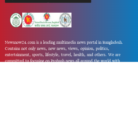
Newsnow24.com is a leading multimedia news portal in Bangladesh.
Contains not only news, new news, views, opinion, politics,
entertainment, sports, lifestyle, travel, health, and others. We are
committed to focusing on Probash news all around the world with
visuals.
তথ্য অধিদফতরের নিবন্ধন নম্বর :১৩৫
Dhaka Office:
House-55, Road-08, Block-D, Niketon, Gulshan-1,
Dhaka-1212.
Phone:
+880 1856 195 622
(WhatsApp)
Phone:
+880 1869 913 486
Chittagong office:
House-85/A, Road-7, 5th Floor, O.R.Nizam Road
R/A, 15 No. Bagmoniram,Panchlaish, Chattogram 4000.
Phone:
+880 1850 414 847
Phone:
+880 1313 427 319
Email:
newsnow24official@gmail.com