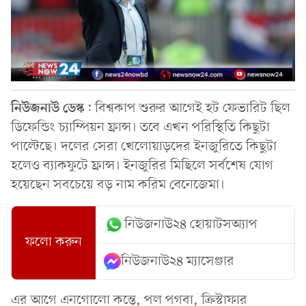
নিউজনাউ
ডেস্ক
: বিশ্বকাপ শুরুর আগেই হট ফেভারিট ছিল
ডিফেন্ডিং চ্যাম্পিয়ন ফ্রান্স। তবে এখন পরিস্থিতি কিছুটা
পাল্টেছে। দলের সেরা খেলোয়াড়দের ইনজুরিতে কিছুটা
হলেও ব্যাকফুটে ফ্রান্স। ইনজুরির মিছিলে সর্বশেষ যোগ
হয়েছেন সবচেয়ে বড় নাম করিম বেনেজেমা।
নিউজনাউ২৪ হোয়াটসঅ্যাপ
ফলো করুন
নিউজনাউ২৪ ম্যাসেঞ্জার
এর আগে এনগোলো কন্তে, পল পগবা, ক্রিস্টাফার