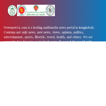
Newsnow24.com is a leading multimedia news portal in Bangladesh.
Contains not only news, new news, views, opinion, politics,
entertainment, sports, lifestyle, travel, health, and others. We are
committed to focusing on Probash news all around the world with
visuals.
তথ্য অধিদফতরের নিবন্ধন নম্বর :১৩৫
Dhaka Office:
House-55, Road-08, Block-D, Niketon, Gulshan-1,
Dhaka-1212.
Phone:
+880 1856 195 622
(WhatsApp)
Phone:
+880 1869 913 486
Chittagong office:
House-85/A, Road-7, 5th Floor, O.R.Nizam Road
R/A, 15 No. Bagmoniram,Panchlaish, Chattogram 4000.
Phone:
+880 1850 414 847
Phone:
+880 1313 427 319
Email:
newsnow24official@gmail.com