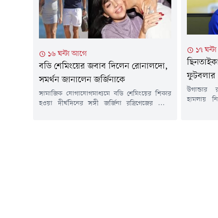
১৭ ঘন্ট
১৬ ঘন্টা আগে
ছিনতাইকা
বডি শেমিংয়ের জবাব দিলেন রোনালদো,
ফুটবলার
সমর্থন জানালেন জর্জিনাকে
উগান্ডার 
সামাজিক যোগাযোগমাধ্যমে বডি শেমিংয়ের শিকার
হামলায় ন
হওয়া দীর্ঘদিনের সঙ্গী জর্জিনা রদ্রিগেজের পাশে
ফুটবলার ও 
দৃঢ়ভাবে দাঁড়িয়েছেন পর্তুগিজ তারকা ক্রিশ্চিয়ানো
ভিলার অধিন
রোনালদো। প্রেমিকাকে উদ্দেশ করে তিনি
উগান্ডাজ
জানিয়েছেন, মানুষের সমালোচনা ও হিংসা
অপরাধীদের 
সফলতারই একটি স্বাভাবিক অংশ।ঘটনার শুরু
হয়েছে।বিবিস
ব্রাজিলের সাংবাদিক মার্সিয়া গোল্ডস্মিথের একটি
কাম্পালার
ইনস্টাগ্রাম রিলকে ঘিরে। ভিডিওটিতে তিনি জর্জিনার
একদল ছিনত
শারীরিক গঠন নিয়ে করা অবমাননাকর মন্তব্যের কড়া
সমালোচনা...