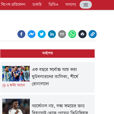
বিশেষ প্রতিবেদন
চাকরি
ভিডিও
অন্যান্য
সর্বশেষ
এক বছরে সর্বোচ্চ আয় করা
ফুটবলারদের তালিকা, শীর্ষে
রোনালদো
২ ঘন্টা আগে
আর্সেনাল নয়, লম্বা সময়ের জন্য
রিয়ালেই থেকে গেলেন ভিনিসিয়ুস