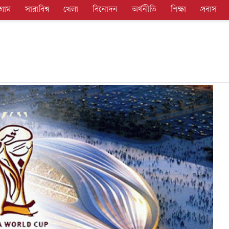
গ্রাম
সারাবিশ্ব
খেলা
বিনোদন
অর্থনীতি
শিক্ষা
প্রবাস