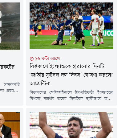
১৬ ঘন্টা আগে
বিশ্বকাপে ইংল্যান্ডকে হারানোর দিনটি
 বয়কটের
‘জাতীয় ফুটবল দল দিবস’ ঘোষণা করলো
আর্জেন্টিনা
শ বেসরকারি
া প্রত্যাহার
বিশ্বকাপের সেমিফাইনালে চিরপ্রতিদ্বন্দ্বী ইংল্যান্ডের
 জিয়ান্নি
বিপক্ষে স্মরণীয় জয়ের দিনটিকে স্থায়ীভাবে স্মরণে
াওয়াতেও মন
রাখতে বিশেষ উদ্যোগ নিয়েছে আর্জেন্টিনা ফুটবল
তা বয়কটের
অ্যাসোসিয়েশন (এএফএ)। সংস্থাটি প্রতি বছরের ১৫
ীয় ফুটবলের
জুলাইকে 'জাতীয় ফুটবল দল দিবস' হিসেবে পালনের
ফা জানিয়েছে,
ঘোষণা দিয়েছে।এএফএর নির্বাহী কমিটির সভায়
র্তগুলো পূরণ
সর্বসম্মতিক্রমে এই সিদ্ধান্ত অনুমোদন করা হয়েছে।
র ওপর...
সংস্থাটি জানিয়েছে, দিবসটি শুধু পুরুষ জাতীয় দলের