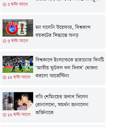
২ ঘন্টা আগে
মন গলেনি উয়েফার, বিশ্বকাপ
বয়কটের সিদ্ধান্তে অনড়
৫ ঘন্টা আগে
বিশ্বকাপে ইংল্যান্ডকে হারানোর দিনটি
‘জাতীয় ফুটবল দল দিবস’ ঘোষণা
করলো আর্জেন্টিনা
১৬ ঘন্টা আগে
বডি শেমিংয়ের জবাব দিলেন
রোনালদো, সমর্থন জানালেন
জর্জিনাকে
১৬ ঘন্টা আগে