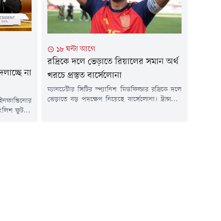
জন্য নয়, বরং...
১৮ ঘন্টা আগে
রদ্রিকে দলে ভেড়াতে রিয়ালের সমান অর্থ
দলাচ্ছে না
খরচে প্রস্তুত বার্সেলোনা
ম্যানচেস্টার সিটির স্প্যানিশ মিডফিল্ডার রদ্রিকে দলে
ভেড়াতে বড় পদক্ষেপ নিয়েছে বার্সেলোনা। ট্রান্সফার
 ইনফান্তিনোর
বিশেষজ্ঞ ফ্যাব্রিজিও রোমানো ও দ্য অ্যাথলেটিক-এর
ও ইংলিশ ফুটবল
তথ্য অনুযায়ী, কাতালান ক্লাবটি ইতোমধ্যে ম্যানচেস্টার
্রতি সমর্থন
সিটি এবং রদ্রির প্রতিনিধিদের সঙ্গে আলোচনা শুরু
িশ্ব ফুটবলের
করেছে।এর আগে কয়েক সপ্তাহ ধরে রিয়াল মাদ্রিদও
ফান্তিনো আর
রদ্রিকে দলে টানার চেষ্টা চালিয়ে আসছিল। তবে
 কংগ্রেসে
এখনো সিটির সঙ্গে কোনো চূড়ান্ত...
দেবে না বলে
..