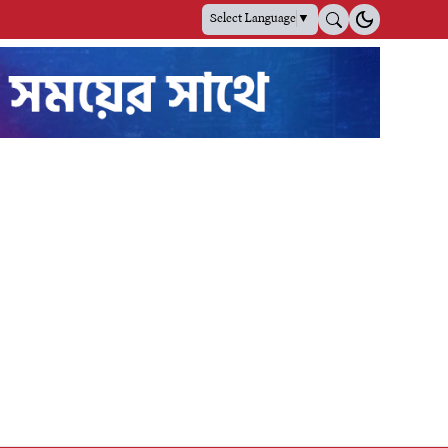
Select Language
▼