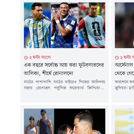
২ ঘন্টা আগে
২ ঘন্টা
এক বছরে সর্বোচ্চ আয় করা ফুটবলারদের
আর্সেনাল
তালিকা, শীর্ষে রোনালদো
থেকে গেল
মাঠের পাশাপাশি মাঠের বাইরেও নিজের আধিপত্য
অবশেষে সব 
বজায় রেখেছেন পর্তুগিজ ফরোয়ার্ড ক্রিশ্চিয়ানো
জুনিয়র। ব্
রোনালদো। আল নাসরের এই তারকা টানা চতুর্থ
সালের ৩০ জ
বছরের মতো ফোর্বসের সর্বোচ্চ পারিশ্রমিকপ্রাপ্ত
রিয়াল মাদ
অ্যাথলেটদের তালিকায় ফুটবলারদের মধ্যে শীর্ষে
বৃহস্পতিব
রয়েছেন। শেষ ১২ মাসে তাঁর আনুমানিক আয় ৩০
স্প্যানিশ ক
কোটি মার্কিন ডলার (বাংলাদেশি মুদ্রায় প্রায় ৩,৭১০
আগে ভিনি
কোটি টাকা)। এর মধ্যে মাঠের বেতন ও...
কর্মকর্তাদের