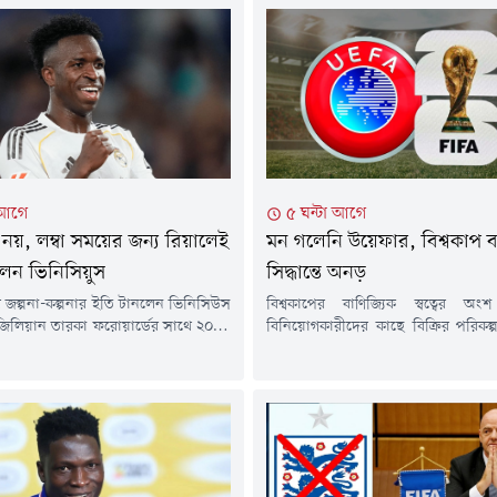
 আগে
৫ ঘন্টা আগে
 নয়, লম্বা সময়ের জন্য রিয়ালেই
মন গলেনি উয়েফার, বিশ্বকাপ
েন ভিনিসিয়ুস
সিদ্ধান্তে অনড়
জল্পনা-কল্পনার ইতি টানলেন ভিনিসিউস
বিশ্বকাপের বাণিজ্যিক স্বত্বের অং
রাজিলিয়ান তারকা ফরোয়ার্ডের সাথে ২০৩২
বিনিয়োগকারীদের কাছে বিক্রির পরিকল্পন
ুন পর্যন্ত নতুন চুক্তির ঘোষণা দিয়েছে
করে ক্ষমা চেয়েছেন ফিফা সভাপতি
্রিদ। দীর্ঘদিন ধরে চলা আলোচনার পর
ইনফান্তিনো। তবে ইনফান্তিনোর ক্ষমা চ
ার আনুষ্ঠানিকভাবে এই সুখবর জানায়
গলেনি উয়েফার। ফিফার প্রতিযোগি
্লাবটি।চুক্তি নবায়নের ঘোষণা আসে একদিন
সিদ্ধান্ত এখনো বহাল রেখেছে ইউরোপ
সিউসের প্রতিনিধিদের সাথে রিয়াল
নিয়ন্ত্রক সংস্থাটি।বৃহস্পতিবার উয়ে
 গুরুত্বপূর্ণ বৈঠকের পর। ওই বৈঠকে ক্লাব...
বয়কট প্রত্যাহারের জন্য তাদের দেওয়া শ
হয়নি। একই সাথে ইনফান্তিনোর নেতৃত্বে