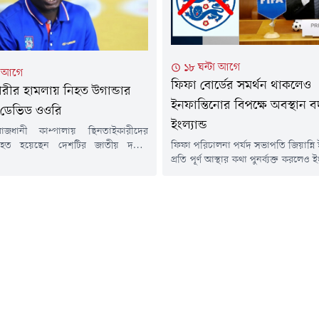
১৮ ঘন্টা আগে
া আগে
ফিফা বোর্ডের সমর্থন থাকলেও
রীর হামলায় নিহত উগান্ডার
ইনফান্তিনোর বিপক্ষে অবস্থান ব
 ডেভিড ওওরি
ইংল্যান্ড
রাজধানী কাম্পালায় ছিনতাইকারীদের
ফিফা পরিচালনা পর্ষদ সভাপতি জিয়ান্নি
িহত হয়েছেন দেশটির জাতীয় দলের
প্রতি পূর্ণ আস্থার কথা পুনর্ব্যক্ত করলে
উগান্ডা প্রিমিয়ার লিগের ক্লাব এসসি
অ্যাসোসিয়েশন (এফএ) তার নেতৃত্বের প
ায়ক ডেভিড ওওরি (২৭)। তার মৃত্যুতে
জানাতে রাজি নয়। সংস্থাটি মনে করছে, ব
ুড়ে শোকের ছায়া নেমে এসেছে এবং
সর্বোচ্চ পদে দায়িত্ব পালনের জন্য ইন
দ্রুত বিচারের দাবিতে প্রতিবাদ শুরু
উপযুক্ত নন।আগামী বছরের ফিফা
ি বাংলার তথ্য অনুযায়ী, মঙ্গলবার রাতে
ইনফান্তিনোর পুনর্নির্বাচনে সমর্থন 
 মাকিন্ডে এলাকায় নিজের বাড়ির কাছে
ফিফাকে আনুষ্ঠানিকভাবে জানাতে যাচ্ছে.
াইকারী...