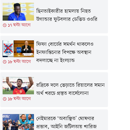
ছিনতাইকারীর হামলায় নিহত
উগান্ডার ফুটবলার ডেভিড ওওরি
১৭ ঘন্টা আগে
ফিফা বোর্ডের সমর্থন থাকলেও
ইনফান্তিনোর বিপক্ষে অবস্থান
বদলাচ্ছে না ইংল্যান্ড
১৮ ঘন্টা আগে
রদ্রিকে দলে ভেড়াতে রিয়ালের সমান
অর্থ খরচে প্রস্তুত বার্সেলোনা
১৮ ঘন্টা আগে
নেইমারকে ‘অবাঞ্ছিত’ ঘোষণার
প্রস্তাব, আইনি জটিলতায় খারিজ